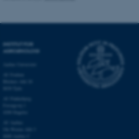
Navn
Udbyder / Domæne
be_typo_user
TYPO3 Association
.au.dk
INSTITUT FOR
fe_typo_user
AGROØKOLOGI
Typo3 Association
.au.dk
Aarhus Universitet
AU Foulum
Blichers Allé 20
8830 Tjele
AU Flakkebjerg
Forsøgsvej 1
4200 Slagelse
AU Aarhus
Ole Worms Allé 3
8000 Aarhus C
ASP.NET_SessionId
Microsoft Corporation