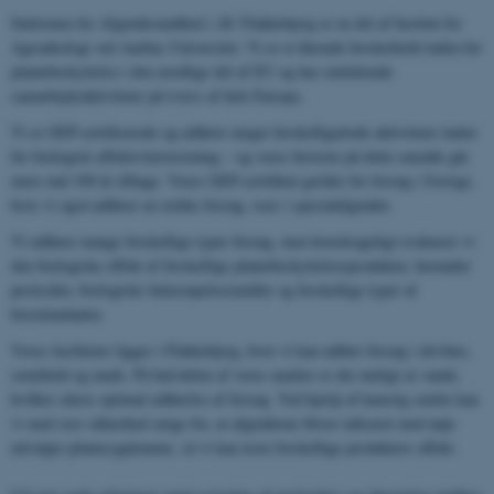
Sektionen for Afgrødesundhed i AU Flakkebjerg er en del af Institut for
Agroøkologi ved Aarhus Universitet. Vi er et førende forskerhold inden for
plantebeskyttelse i den nordlige del af EU og har omfattende
samarbejdsaktiviteter på tværs af hele Europa.
Vi er GEP-certificerede og udfører meget forskelligartede aktiviteter inden
for biologisk effektivitetstestning – og vores historie på dette område går
mere end 100 år tilbage. Vores GEP-certifikat gælder for forsøg i Sverige,
hvor vi også udfører en række forsøg, især i specialafgrøder.
Vi udfører mange forskellige typer forsøg, men hovedsageligt evaluerer vi
den biologiske effekt af forskellige plantebeskyttelsesprodukter, herunder
pesticider, biologiske bekæmpelsesmidler og forskellige typer af
biostimulanter.
Vores faciliteter ligger i Flakkebjerg, hvor vi kan udføre forsøg i drivhus,
semifield og mark. På halvdelen af ​​vores marker er det muligt at vande,
hvilket sikrer optimal udførelse af forsøg. Ved hjælp af kunstig smitte kan
vi med stor sikkerhed sørge for, at afgrøderne bliver inficeret med nøje
udvalgte plantesygdomme, så vi kan teste forskellige produkters effekt.