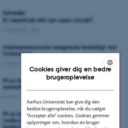
Nyheder
Er væselhale det nye super ukrudt?
14. januar 2021
-
DCA
Mælkeproducenter reagerede forskelligt ved
kvoteophør
14. januar 2021
-
Forskning
Cookies giver dig en bedre
ENGLISH
brugeroplevelse
Ph.d.-forsvar: Genanvendelse af organiske
DANISH
reststoffer som effektiv N- og S-gødning
04. januar 2021
-
Ph.d.-forsvar
Aarhus Universitet kan give dig den
bedste brugeroplevelse, når du vælger
Ph.d.-forsvar: Laser-induceret
”Accepter alle” cookies. Cookies gemmer
nedbrydningsspektroskopi til jord fosfor
oplysninger om, hvordan en bruger
bestemmelse