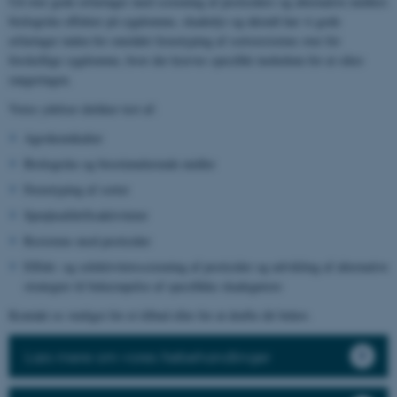
Ud over gode erfaringer med screening af pesticiders og alternative midlers
biologiske effekter på sygdomme, skadedyr og ukrudt har vi gode
erfaringer inden for området fænotyping af sortsresistens over for
forskellige sygdomme, hvor der kræves specifikt inokulum for at sikre
rangeringen.
Vores ydelser dækker test af:
Agrokemikalier
Biologiske og biostimulerende midler
Fænotyping af sorter
Sprøjteafdriftsaktiviteter
Resistens mod pesticider
Effekt- og selektivitetsscreening af pesticider og udvikling af alternative
strategier til bekæmpelse af specifikke skadegørere
Kontakt os venligst for et tilbud eller for at drøfte dit behov.
Læs mere om vores frøbehandlinger