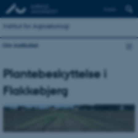
English
Institut for Agroøkologi
Om instituttet
Plantebeskyttelse i
Flakkebjerg