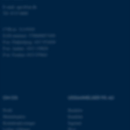
.au.dk
E-mail: agro@au.dk
Tlf: 8715 0000
CVR-nr: 31119103
JSESSIONID
Oracle Corporation
EAN-nummer: 5798000877450
.au.dk
P-nr: Flakkebjerg: 1017 874450
P-nr: Aarhus: 1013 139829
P-nr: Foulum 1015 079041
ARRAffinity
Microsoft Corporation
.mitstudie.au.dk
esctx
Microsoft Corporation
OM OS
UDDANNELSER PÅ AU
.login.microsoftonline.com
fpc
Microsoft Corporation
Profil
Bachelor
login.microsoftonline.com
Medarbejdere
Kandidat
Kontaktoplysninger
Ingeniør
__cf_bm
Cloudflare Inc.
Ledige stillinger
Ph.d.
.pure.au.dk