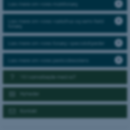
Læs mere om vores markforsøg
Læs mere om vores væksthus og semi-field
forsøg
Læs mere om vores forsøg i specialafgrøder
Læs mere om vores pesticidresistens
Vil I samarbejde med os?
Nyheder
Kontakt