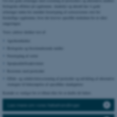
Ud over gode erfaringer med screening af pesticiders og alternative midlers
biologiske effekter på sygdomme, skadedyr og ukrudt har vi gode
erfaringer inden for området fænotyping af sortsresistens over for
forskellige sygdomme, hvor der kræves specifikt inokulum for at sikre
rangeringen.
Vores ydelser dækker test af:
Agrokemikalier
Biologiske og biostimulerende midler
Fænotyping af sorter
Sprøjteafdriftsaktiviteter
Resistens mod pesticider
Effekt- og selektivitetsscreening af pesticider og udvikling af alternative
strategier til bekæmpelse af specifikke skadegørere
Kontakt os venligst for et tilbud eller for at drøfte dit behov.
Læs mere om vores frøbehandlinger