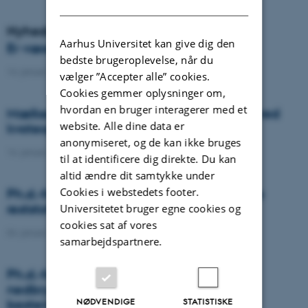
DANISH
Nyheder
Aarhus Universitet kan give dig den
Er væselhale det nye super ukrudt?
bedste brugeroplevelse, når du
14. januar 2021
-
DCA
vælger ”Accepter alle” cookies.
Cookies gemmer oplysninger om,
hvordan en bruger interagerer med et
Mælkeproducenter reagerede forskelligt ved
website. Alle dine data er
kvoteophør
anonymiseret, og de kan ikke bruges
14. januar 2021
-
Forskning
til at identificere dig direkte. Du kan
altid ændre dit samtykke under
Cookies i webstedets footer.
Ph.d.-forsvar: Genanvendelse af organiske
reststoffer som effektiv N- og S-gødning
Universitetet bruger egne cookies og
cookies sat af vores
04. januar 2021
-
Ph.d.-forsvar
samarbejdspartnere.
Ph.d.-forsvar: Laser-induceret
nedbrydningsspektroskopi til jord fosfor
NØDVENDIGE
STATISTISKE
bestemmelse