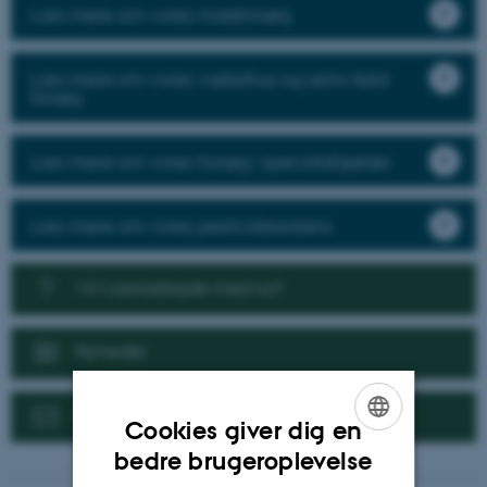
Læs mere om vores markforsøg
Læs mere om vores væksthus og semi-field
forsøg
Læs mere om vores forsøg i specialafgrøder
Læs mere om vores pesticidresistens
Vil I samarbejde med os?
Nyheder
Kontakt
Cookies giver dig en
ENGLISH
bedre brugeroplevelse