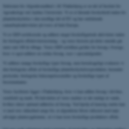
Sektionen for Afgrødesundhed i AU Flakkebjerg er en del af Institut for
Agroøkologi ved Aarhus Universitet. Vi er et førende forskerhold inden for
plantebeskyttelse i den nordlige del af EU og har omfattende
samarbejdsaktiviteter på tværs af hele Europa.
Vi er GEP-certificerede og udfører meget forskelligartede aktiviteter inden
for biologisk effektivitetstestning – og vores historie på dette område går
mere end 100 år tilbage. Vores GEP-certifikat gælder for forsøg i Sverige,
hvor vi også udfører en række forsøg, især i specialafgrøder.
Vi udfører mange forskellige typer forsøg, men hovedsageligt evaluerer vi
den biologiske effekt af forskellige plantebeskyttelsesprodukter, herunder
pesticider, biologiske bekæmpelsesmidler og forskellige typer af
biostimulanter.
Vores faciliteter ligger i Flakkebjerg, hvor vi kan udføre forsøg i drivhus,
semifield og mark. På halvdelen af ​​vores marker er det muligt at vande,
hvilket sikrer optimal udførelse af forsøg. Ved hjælp af kunstig smitte kan
vi med stor sikkerhed sørge for, at afgrøderne bliver inficeret med nøje
udvalgte plantesygdomme, så vi kan teste forskellige produkters effekt.