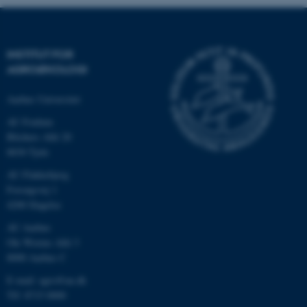
INSTITUT FOR
AGROØKOLOGI
Aarhus Universitet
AU Foulum
Blichers Allé 20
8830 Tjele
ASP.NET_SessionId
Microsoft Corporation
AU Flakkebjerg
.au.dk
Forsøgsvej 1
4200 Slagelse
AU Aarhus
Ole Worms Allé 3
JSESSIONID
Oracle Corporation
8000 Aarhus C
.au.dk
E-mail: agro@au.dk
Tlf: 8715 0000