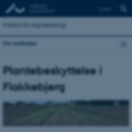
English
Institut for Agroøkologi
Om instituttet
Plantebeskyttelse i
Flakkebjerg