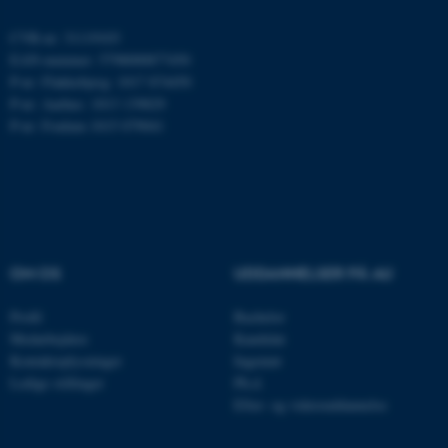
ARRAffinity
Microsoft Corporation
.mitstudie.au.dk
CVR-nr: 31119103
EAN-nummer: 5798000877450
P-nr: Flakkebjerg: 1017 874450
P-nr: Aarhus: 1013 139829
esctx
P-nr: Foulum 1015 079041
Microsoft Corporation
.login.microsoftonline.com
fpc
Microsoft Corporation
login.microsoftonline.com
__cf_bm
Cloudflare Inc.
.pure.au.dk
OM OS
UDDANNELSER PÅ AU
Profil
Bachelor
__cf_bm
Medarbejdere
Kandidat
Cloudflare Inc.
.linkedin.com
Kontaktoplysninger
Ingeniør
Ledige stillinger
Ph.d.
Efter- og videreuddannelse
__cf_bm
Cloudflare Inc.