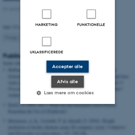
04. januar 2021
-
Ph.d.-forsvar
MARKETING
FUNKTIONELLE
Side 133 af 133
133
Forrige
1
…
131
132
UKLASSIFICEREDE
Publikationer
Titel
Sortér efter:
Dato
|
Forfatter
|
Accepter alle
Hoffmann, A. F., Rizzardi, M. A., Vargas, L.
, Jensen, P. K.
&
Scherner, A.
(2016).
What are the optimal temperature range and base
Afvis alle
water potential for the germination of three tropical grass weeds?
I
Proceedings - "Weed Science and Management to Feed the Planet"
Læs mere om cookies
Artikel 39
Kudsk, P.
(2021, nov.).
What Are the European Union Policies
Regarding the Use of Glyphosate?
Nødvendige
Statistiske
Marketing
Mortensen, A. K.
, Lisouski, P.
& Ahrendt, P.
(2016).
Weight
Funktionelle
Uklassificerede
prediction of broiler chickens using 3D computer vision
.
Computers
and Electronics in Agriculture
,
123
, 319-326.