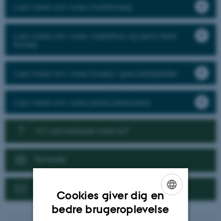
Læs mere om vores markforsøg
Læs mere om vores væksthus og semi-field
forsøg
Læs mere om vores forsøg i specialafgrøder
Læs mere om vores pesticidresistens
Vil I samarbejde med os?
Nyheder
Kontakt
Cookies giver dig en
ENGLISH
bedre brugeroplevelse