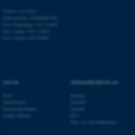
ARRAffinity
Microsoft Corporation
.mitstudie.au.dk
CVR-nr: 31119103
EAN-nummer: 5798000877450
P-nr: Flakkebjerg: 1017 874450
P-nr: Aarhus: 1013 139829
esctx
P-nr: Foulum 1015 079041
Microsoft Corporation
.login.microsoftonline.com
fpc
Microsoft Corporation
login.microsoftonline.com
__cf_bm
Cloudflare Inc.
.pure.au.dk
OM OS
UDDANNELSER PÅ AU
Profil
Bachelor
__cf_bm
Medarbejdere
Kandidat
Cloudflare Inc.
.linkedin.com
Kontaktoplysninger
Ingeniør
Ledige stillinger
Ph.d.
Efter- og videreuddannelse
__cf_bm
Cloudflare Inc.