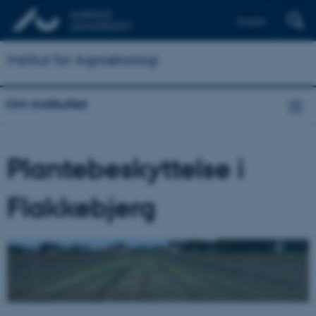
English
Institut for Agroøkologi
Om instituttet
Plantebeskyttelse i
Flakkebjerg