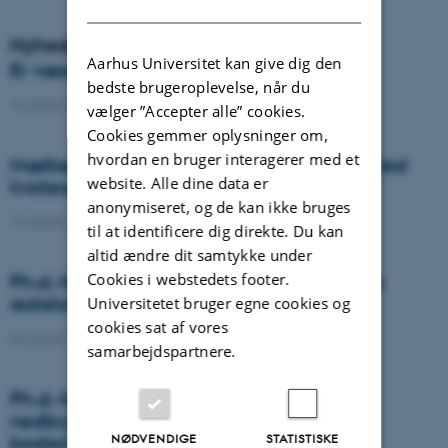
DANISH
Nyheder
Aarhus Universitet kan give dig den
Er væselhale det nye super ukrudt?
bedste brugeroplevelse, når du
14. januar 2021
-
DCA
vælger ”Accepter alle” cookies.
Cookies gemmer oplysninger om,
hvordan en bruger interagerer med et
Mælkeproducenter reagerede forskelligt ved
website. Alle dine data er
kvoteophør
anonymiseret, og de kan ikke bruges
14. januar 2021
-
Forskning
til at identificere dig direkte. Du kan
altid ændre dit samtykke under
Cookies i webstedets footer.
Ph.d.-forsvar: Genanvendelse af organiske
reststoffer som effektiv N- og S-gødning
Universitetet bruger egne cookies og
cookies sat af vores
04. januar 2021
-
Ph.d.-forsvar
samarbejdspartnere.
Ph.d.-forsvar: Laser-induceret
nedbrydningsspektroskopi til jord fosfor
NØDVENDIGE
STATISTISKE
bestemmelse