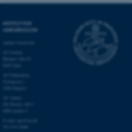
INSTITUT FOR
AGROØKOLOGI
Aarhus Universitet
AU Foulum
Blichers Allé 20
8830 Tjele
ASP.NET_SessionId
Microsoft Corporation
AU Flakkebjerg
.au.dk
Forsøgsvej 1
4200 Slagelse
AU Aarhus
Ole Worms Allé 3
JSESSIONID
Oracle Corporation
8000 Aarhus C
.au.dk
E-mail: agro@au.dk
Tlf: 8715 0000