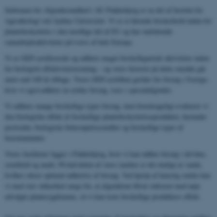
Sektionen for Afgrødesundhed i AU Flakkebjerg er en del af Institut for
Agroøkologi ved Aarhus Universitet. Vi er et førende forskerhold inden for
plantebeskyttelse i den nordlige del af EU og har omfattende
samarbejdsaktiviteter på tværs af hele Europa.
Vi er GEP-certificerede og udfører meget forskelligartede aktiviteter inden
for biologisk effektivitetstestning – og vores historie på dette område går
mere end 100 år tilbage. Vores GEP-certifikat gælder for forsøg i Sverige,
hvor vi også udfører en række forsøg, især i specialafgrøder.
Vi udfører mange forskellige typer forsøg, men hovedsageligt evaluerer vi
den biologiske effekt af forskellige plantebeskyttelsesprodukter, herunder
pesticider, biologiske bekæmpelsesmidler og forskellige typer af
biostimulanter.
Vores faciliteter ligger i Flakkebjerg, hvor vi kan udføre forsøg i drivhus,
semifield og mark. På halvdelen af ​​vores marker er det muligt at vande,
hvilket sikrer optimal udførelse af forsøg. Ved hjælp af kunstig smitte kan
vi med stor sikkerhed sørge for, at afgrøderne bliver inficeret med nøje
udvalgte plantesygdomme, så vi kan teste forskellige produkters effekt.