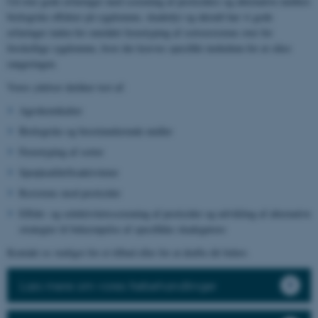
Ud over gode erfaringer med screening af pesticiders og alternative midlers
biologiske effekter på sygdomme, skadedyr og ukrudt har vi gode
erfaringer inden for området fænotyping af sortsresistens over for
forskellige sygdomme, hvor der kræves specifikt inokulum for at sikre
rangeringen.
Vores ydelser dækker test af:
Agrokemikalier
Biologiske og biostimulerende midler
Fænotyping af sorter
Sprøjteafdriftsaktiviteter
Resistens mod pesticider
Effekt- og selektivitetsscreening af pesticider og udvikling af alternative
strategier til bekæmpelse af specifikke skadegørere
Kontakt os venligst for et tilbud eller for at drøfte dit behov.
Læs mere om vores frøbehandlinger