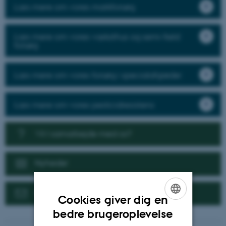
Læs mere om vores markforsøg
Læs mere om vores væksthus og semi-field
forsøg
Læs mere om vores forsøg i specialafgrøder
Læs mere om vores pesticidresistens
Vil I samarbejde med os?
Nyheder
Kontakt
Cookies giver dig en
ENGLISH
bedre brugeroplevelse