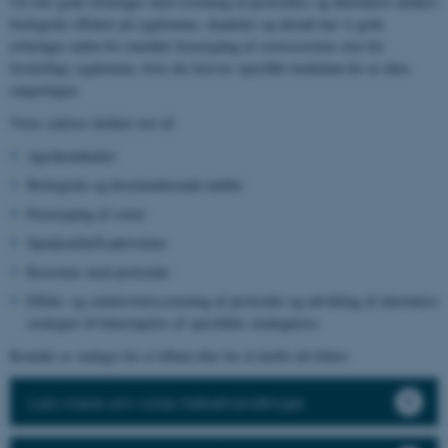
Ud over gode erfaringer med screening af pesticiders og alternative midlers
biologiske effekter på sygdomme, skadedyr og ukrudt har vi gode
erfaringer inden for området fænotyping af sortsresistens over for
forskellige sygdomme, hvor der kræves specifikt inokulum for at sikre
rangeringen.
Vores ydelser dækker test af:
Agrokemikalier
Biologiske og biostimulerende midler
Fænotyping af sorter
Sprøjteafdriftsaktiviteter
Resistens mod pesticider
Effekt- og selektivitetsscreening af pesticider og udvikling af alternative
strategier til bekæmpelse af specifikke skadegørere
Kontakt os venligst for et tilbud eller for at drøfte dit behov.
Læs mere om vores frøbehandlinger