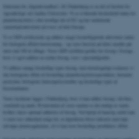
Sektionen for Afgrødesundhed i AU Flakkebjerg er en del af Institut for
Agroøkologi ved Aarhus Universitet. Vi er et førende forskerhold inden for
plantebeskyttelse i den nordlige del af EU og har omfattende
samarbejdsaktiviteter på tværs af hele Europa.
Vi er GEP-certificerede og udfører meget forskelligartede aktiviteter inden
for biologisk effektivitetstestning – og vores historie på dette område går
mere end 100 år tilbage. Vores GEP-certifikat gælder for forsøg i Sverige,
hvor vi også udfører en række forsøg, især i specialafgrøder.
Vi udfører mange forskellige typer forsøg, men hovedsageligt evaluerer vi
den biologiske effekt af forskellige plantebeskyttelsesprodukter, herunder
pesticider, biologiske bekæmpelsesmidler og forskellige typer af
biostimulanter.
Vores faciliteter ligger i Flakkebjerg, hvor vi kan udføre forsøg i drivhus,
semifield og mark. På halvdelen af ​​vores marker er det muligt at vande,
hvilket sikrer optimal udførelse af forsøg. Ved hjælp af kunstig smitte kan
vi med stor sikkerhed sørge for, at afgrøderne bliver inficeret med nøje
udvalgte plantesygdomme, så vi kan teste forskellige produkters effekt.