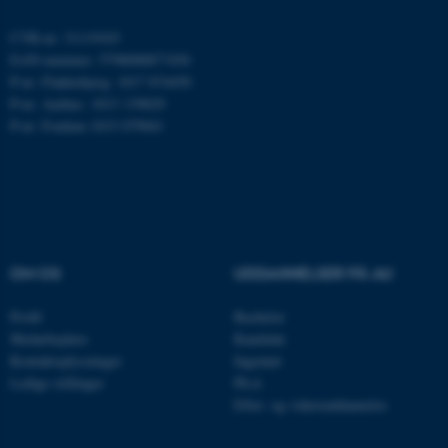
ARRAffinity
Microsoft Corporation
.mitstudie.au.dk
CVR-nr: 31119103
EAN-nummer: 5798000877450
P-nr: Flakkebjerg: 1017 874450
P-nr: Aarhus: 1013 139829
esctx
P-nr: Foulum 1015 079041
Microsoft Corporation
.login.microsoftonline.com
fpc
Microsoft Corporation
login.microsoftonline.com
__cf_bm
Cloudflare Inc.
.pure.au.dk
OM OS
UDDANNELSER PÅ AU
Profil
Bachelor
__cf_bm
Medarbejdere
Kandidat
Cloudflare Inc.
.linkedin.com
Kontaktoplysninger
Ingeniør
Ledige stillinger
Ph.d.
Efter- og videreuddannelse
__cf_bm
Cloudflare Inc.