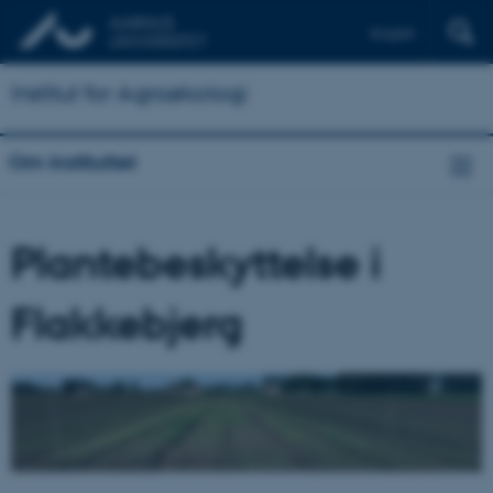
English
Institut for Agroøkologi
Om instituttet
Plantebeskyttelse i
Flakkebjerg