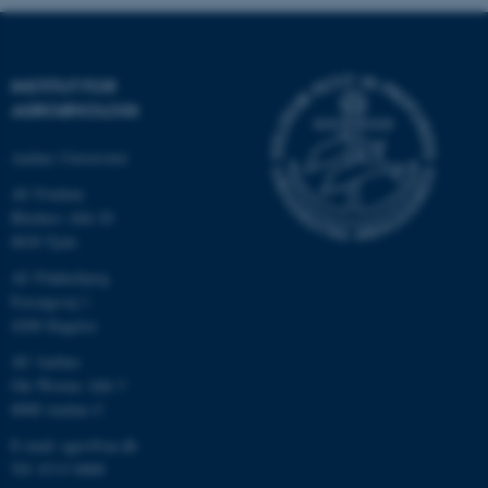
INSTITUT FOR
AGROØKOLOGI
Aarhus Universitet
AU Foulum
Blichers Allé 20
8830 Tjele
ASP.NET_SessionId
Microsoft Corporation
AU Flakkebjerg
.au.dk
Forsøgsvej 1
4200 Slagelse
AU Aarhus
Ole Worms Allé 3
JSESSIONID
Oracle Corporation
8000 Aarhus C
.au.dk
E-mail: agro@au.dk
Tlf: 8715 0000