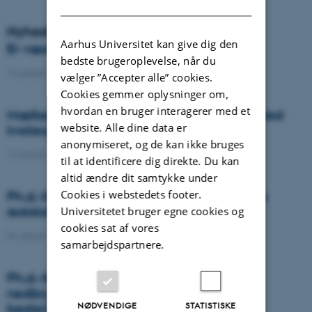
DANISH
Nyheder
Aarhus Universitet kan give dig den
Er væselhale det nye super ukrudt?
bedste brugeroplevelse, når du
14. januar 2021
-
DCA
vælger ”Accepter alle” cookies.
Cookies gemmer oplysninger om,
hvordan en bruger interagerer med et
Mælkeproducenter reagerede forskelligt ved
website. Alle dine data er
kvoteophør
anonymiseret, og de kan ikke bruges
14. januar 2021
-
Forskning
til at identificere dig direkte. Du kan
altid ændre dit samtykke under
Cookies i webstedets footer.
Ph.d.-forsvar: Genanvendelse af organiske
reststoffer som effektiv N- og S-gødning
Universitetet bruger egne cookies og
cookies sat af vores
04. januar 2021
-
Ph.d.-forsvar
samarbejdspartnere.
Ph.d.-forsvar: Laser-induceret
nedbrydningsspektroskopi til jord fosfor
NØDVENDIGE
STATISTISKE
bestemmelse