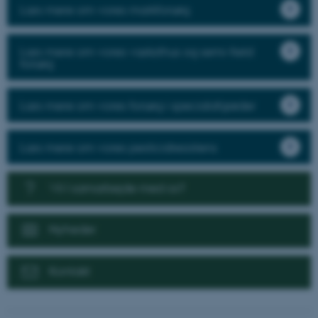
Læs mere om vores markforsøg
Læs mere om vores væksthus og semi-field
forsøg
Læs mere om vores forsøg i specialafgrøder
Læs mere om vores pesticidresistens
Vil I samarbejde med os?
Nyheder
Kontakt