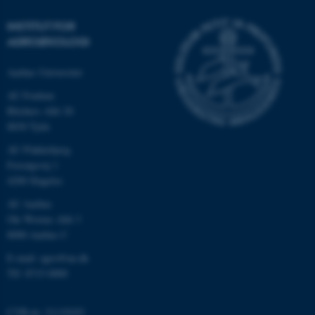
be_typo_user
TYPO3 Association
.au.dk
INSTITUT FOR
AGROØKOLOGI
Aarhus Universitet
fe_typo_user
Typo3 Association
.au.dk
AU Foulum
Blichers Allé 20
8830 Tjele
AU Flakkebjerg
Forsøgsvej 1
4200 Slagelse
AU Aarhus
Ole Worms Allé 3
8000 Aarhus C
E-mail: agro@au.dk
ASP.NET_SessionId
Microsoft Corporation
Tlf: 8715 0000
.au.dk
CVR-nr: 31119103