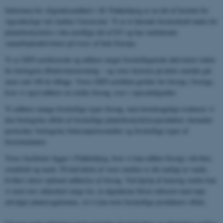
Sektionen for Afgrødesundhed i AU Flakkebjerg er en del af Institut for
Agroøkologi ved Aarhus Universitet. Vi er et førende forskerhold inden for
plantebeskyttelse i den nordlige del af EU og har omfattende
samarbejdsaktiviteter på tværs af hele Europa.
Vi er GEP-certificerede og udfører meget forskelligartede aktiviteter inden
for biologisk effektivitetstestning – og vores historie på dette område går
mere end 100 år tilbage. Vores GEP-certifikat gælder for forsøg i Sverige,
hvor vi også udfører en række forsøg, især i specialafgrøder.
Vi udfører mange forskellige typer forsøg, men hovedsageligt evaluerer vi
den biologiske effekt af forskellige plantebeskyttelsesprodukter, herunder
pesticider, biologiske bekæmpelsesmidler og forskellige typer af
biostimulanter.
Vores faciliteter ligger i Flakkebjerg, hvor vi kan udføre forsøg i drivhus,
semifield og mark. På halvdelen af ​​vores marker er det muligt at vande,
hvilket sikrer optimal udførelse af forsøg. Ved hjælp af kunstig smitte kan
vi med stor sikkerhed sørge for, at afgrøderne bliver inficeret med nøje
udvalgte plantesygdomme, så vi kan teste forskellige produkters effekt.