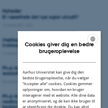
Nyheder
Er væselhale det nye super ukrudt?
14. januar 2021
-
DCA
Mælkeproducenter reagerede forskelligt ved
Cookies giver dig en bedre
kvoteophør
ENGLISH
brugeroplevelse
14. januar 2021
-
Forskning
DANISH
Ph.d.-forsvar: Genanvendelse af organiske
Aarhus Universitet kan give dig den
reststoffer som effektiv N- og S-gødning
bedste brugeroplevelse, når du vælger
04. januar 2021
-
Ph.d.-forsvar
”Accepter alle” cookies. Cookies gemmer
oplysninger om, hvordan en bruger
interagerer med et website. Alle dine data
Ph.d.-forsvar: Laser-induceret
er anonymiseret, og de kan ikke bruges til
nedbrydningsspektroskopi til jord fosfor
bestemmelse
at identificere dig direkte. Du kan altid