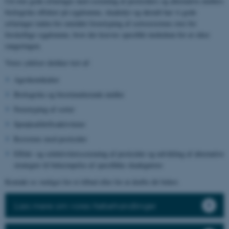
Ud over gode erfaringer med screening af pesticiders og alternative midlers
biologiske effekter på sygdomme, skadedyr og ukrudt har vi gode
erfaringer inden for området fænotyping af sortsresistens over for
forskellige sygdomme, hvor der kræves specifikt inokulum for at sikre
rangeringen.
Vores ydelser dækker test af:
Agrokemikalier
Biologiske og biostimulerende midler
Fænotyping af sorter
Sprøjteafdriftsaktiviteter
Resistens mod pesticider
Effekt- og selektivitetsscreening af pesticider og udvikling af alternative
strategier til bekæmpelse af specifikke skadegørere
Kontakt os venligst for et tilbud eller for at drøfte dit behov.
Læs mere om vores frøbehandlinger