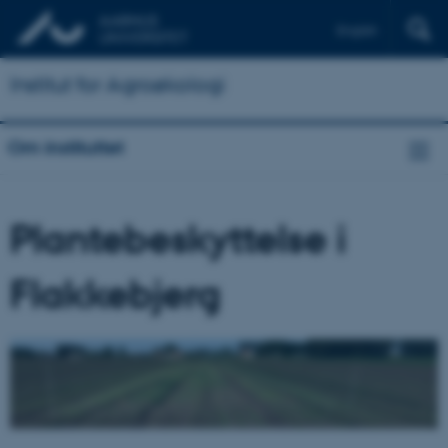
English
Institut for Agroøkologi
Om instituttet
Plantebeskyttelse i
Flakkebjerg