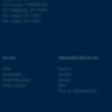
EAN-nummer: 5798000877450
P-nr: Flakkebjerg: 1017 874450
JSESSIONID
Oracle Corporation
P-nr: Aarhus: 1013 139829
.au.dk
P-nr: Foulum 1015 079041
ARRAffinity
Microsoft Corporation
.mitstudie.au.dk
OM OS
UDDANNELSER PÅ AU
esctx
Microsoft Corporation
Profil
Bachelor
.login.microsoftonline.com
Medarbejdere
Kandidat
Kontaktoplysninger
Ingeniør
fpc
Microsoft Corporation
login.microsoftonline.com
Ledige stillinger
Ph.d.
Efter- og videreuddannelse
__cf_bm
Cloudflare Inc.
.pure.au.dk