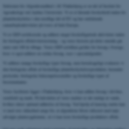
Sektionen for Afgrødesundhed i AU Flakkebjerg er en del af Institut for
Agroøkologi ved Aarhus Universitet. Vi er et førende forskerhold inden for
plantebeskyttelse i den nordlige del af EU og har omfattende
samarbejdsaktiviteter på tværs af hele Europa.
Vi er GEP-certificerede og udfører meget forskelligartede aktiviteter inden
for biologisk effektivitetstestning – og vores historie på dette område går
mere end 100 år tilbage. Vores GEP-certifikat gælder for forsøg i Sverige,
hvor vi også udfører en række forsøg, især i specialafgrøder.
Vi udfører mange forskellige typer forsøg, men hovedsageligt evaluerer vi
den biologiske effekt af forskellige plantebeskyttelsesprodukter, herunder
pesticider, biologiske bekæmpelsesmidler og forskellige typer af
biostimulanter.
Vores faciliteter ligger i Flakkebjerg, hvor vi kan udføre forsøg i drivhus,
semifield og mark. På halvdelen af ​​vores marker er det muligt at vande,
hvilket sikrer optimal udførelse af forsøg. Ved hjælp af kunstig smitte kan
vi med stor sikkerhed sørge for, at afgrøderne bliver inficeret med nøje
udvalgte plantesygdomme, så vi kan teste forskellige produkters effekt.