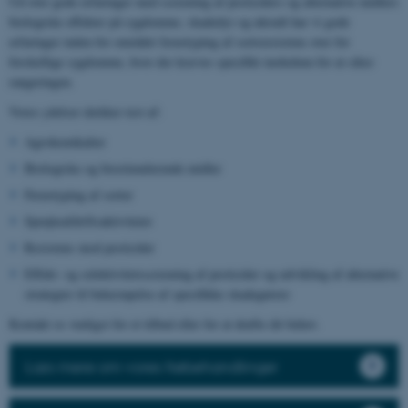
Ud over gode erfaringer med screening af pesticiders og alternative midlers
biologiske effekter på sygdomme, skadedyr og ukrudt har vi gode
erfaringer inden for området fænotyping af sortsresistens over for
forskellige sygdomme, hvor der kræves specifikt inokulum for at sikre
rangeringen.
Vores ydelser dækker test af:
Agrokemikalier
Biologiske og biostimulerende midler
Fænotyping af sorter
Sprøjteafdriftsaktiviteter
Resistens mod pesticider
Effekt- og selektivitetsscreening af pesticider og udvikling af alternative
strategier til bekæmpelse af specifikke skadegørere
Kontakt os venligst for et tilbud eller for at drøfte dit behov.
Læs mere om vores frøbehandlinger