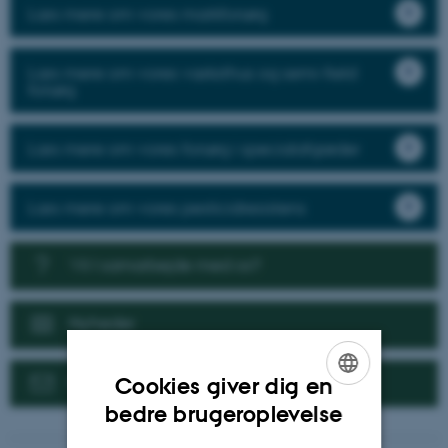
Læs mere om vores markforsøg
Læs mere om vores væksthus og semi-field
forsøg
Læs mere om vores forsøg i specialafgrøder
Læs mere om vores pesticidresistens
Vil I samarbejde med os?
Nyheder
Kontakt
Cookies giver dig en
ENGLISH
bedre brugeroplevelse
DANISH