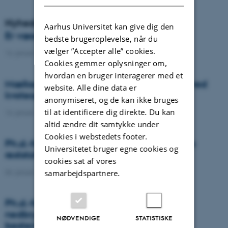
Nyheder
Aarhus Universitet kan give dig den
Er væselhale det nye super ukrudt?
bedste brugeroplevelse, når du
vælger ”Accepter alle” cookies.
14. januar 2021
-
DCA
Cookies gemmer oplysninger om,
hvordan en bruger interagerer med et
Mælkeproducenter reagerede forskelligt ved
website. Alle dine data er
kvoteophør
anonymiseret, og de kan ikke bruges
til at identificere dig direkte. Du kan
14. januar 2021
-
Forskning
altid ændre dit samtykke under
Cookies i webstedets footer.
Ph.d.-forsvar: Genanvendelse af organiske
Universitetet bruger egne cookies og
reststoffer som effektiv N- og S-gødning
cookies sat af vores
04. januar 2021
-
Ph.d.-forsvar
samarbejdspartnere.
Ph.d.-forsvar: Laser-induceret
nedbrydningsspektroskopi til jord fosfor
NØDVENDIGE
STATISTISKE
bestemmelse