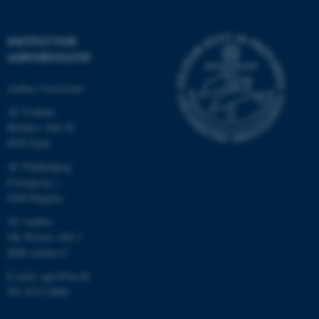
INSTITUT FOR
AGROØKOLOGI
Aarhus Universitet
AU Foulum
Blichers Allé 20
8830 Tjele
AU Flakkebjerg
ASP.NET_SessionId
Microsoft Corporation
.au.dk
Forsøgsvej 1
4200 Slagelse
AU Aarhus
Ole Worms Allé 3
JSESSIONID
Oracle Corporation
8000 Aarhus C
.au.dk
E-mail: agro@au.dk
Tlf: 8715 0000
ARRAffinity