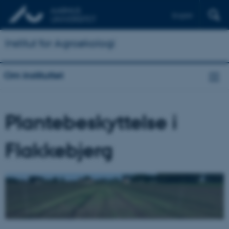
English
Institut for Agroøkologi
Om instituttet
Plantebeskyttelse i
Flakkebjerg