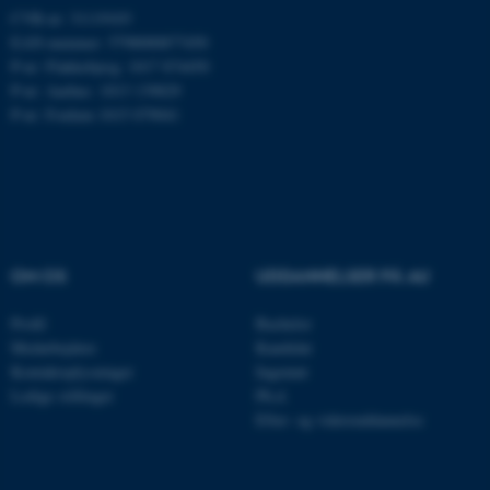
Microsoft Corporation
CVR-nr: 31119103
.mitstudie.au.dk
EAN-nummer: 5798000877450
P-nr: Flakkebjerg: 1017 874450
P-nr: Aarhus: 1013 139829
P-nr: Foulum 1015 079041
esctx
Microsoft Corporation
.login.microsoftonline.com
fpc
Microsoft Corporation
login.microsoftonline.com
__cf_bm
Cloudflare Inc.
.pure.au.dk
OM OS
UDDANNELSER PÅ AU
Profil
Bachelor
Medarbejdere
Kandidat
__cf_bm
Cloudflare Inc.
Kontaktoplysninger
Ingeniør
.linkedin.com
Ledige stillinger
Ph.d.
Efter- og videreuddannelse
__cf_bm
Cloudflare Inc.
.twitter.com