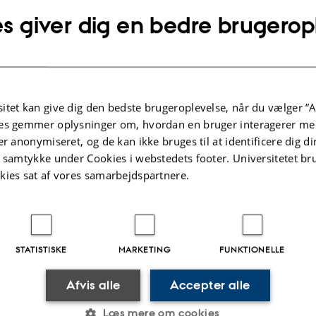
om vores frøbehandlinger
s giver dig en bedre brugerop
om vores markforsøg
om vores væksthus og semi-field forsøg
itet kan give dig den bedste brugeroplevelse, når du vælger ”A
es gemmer oplysninger om, hvordan en bruger interagerer med
om vores forsøg i specialafgrøder
er anonymiseret, og de kan ikke bruges til at identificere dig d
t samtykke under Cookies i webstedets footer. Universitetet br
om vores pesticidresistens
kies sat af vores samarbejdspartnere.
Publ
STATISTISKE
MARKETING
FUNKTIONELLE
le det nye super ukrudt?
Sortér 
Fuc
Afvis alle
Accepter alle
-
DCA
herb
Bio
Læs mere om cookies