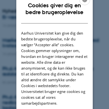
Cookies giver dig en
ENGLISH
Nyheder
bedre brugeroplevelse
Er væselhale det nye super ukrudt?
DANISH
14. januar 2021
-
DCA
Aarhus Universitet kan give dig den
bedste brugeroplevelse, når du
Mælkeproducenter reagerede forskelligt ved
vælger ”Accepter alle” cookies.
kvoteophør
Cookies gemmer oplysninger om,
14. januar 2021
-
Forskning
hvordan en bruger interagerer med et
website. Alle dine data er
anonymiseret, og de kan ikke bruges
Ph.d.-forsvar: Genanvendelse af organiske
reststoffer som effektiv N- og S-gødning
til at identificere dig direkte. Du kan
altid ændre dit samtykke under
04. januar 2021
-
Ph.d.-forsvar
Cookies i webstedets footer.
Universitetet bruger egne cookies og
Ph.d.-forsvar: Laser-induceret
cookies sat af vores
nedbrydningsspektroskopi til jord fosfor
samarbejdspartnere.
bestemmelse