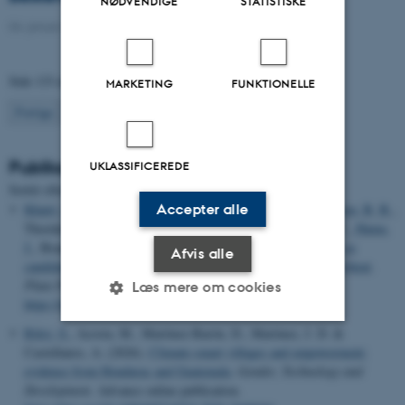
NØDVENDIGE
STATISTISKE
04. januar 2021
-
Ph.d.-forsvar
Side 133 af 133
MARKETING
FUNKTIONELLE
133
Forrige
1
…
131
132
Publikationer
UKLASSIFICEREDE
Sortér efter:
Dato
|
Forfatter
|
Titel
Accepter alle
Khatri, P. K.
, Kaur-Bhambra, J., Madriz-Ordeñana, K.
, Laursen, B. B.
,
Thordal-Christensen, H., Fan, X., Sølve, J., Gubry-Rangin, C.
, Hama,
J.
, Brandt, K. K.
& Fomsgaard, I. S.
(2026).
Benzoxazinoids as
Afvis alle
candidate compounds for biological nitrification inhibition in wheat
.
Plant Physiology and Biochemistry
,
234
, Artikel 111303.
Læs mere om cookies
https://doi.org/10.1016/j.plaphy.2026.111303
Riley, S.
, Acosta, M., Martínez-Barón, D., Martinez, J. D. &
Castellanos, A. (2026).
Climate-smart villages and empowerment:
Nødvendige
Statistiske
Marketing
evidence from Honduras and Guatemala
.
Gender, Technology and
Funktionelle
Uklassificerede
Development
. Advance online publication.