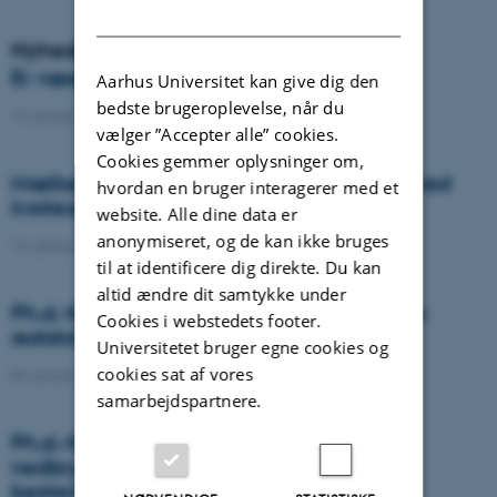
DANISH
Nyheder
Er væselhale det nye super ukrudt?
Aarhus Universitet kan give dig den
bedste brugeroplevelse, når du
14. januar 2021
-
DCA
vælger ”Accepter alle” cookies.
Cookies gemmer oplysninger om,
Mælkeproducenter reagerede forskelligt ved
hvordan en bruger interagerer med et
kvoteophør
website. Alle dine data er
anonymiseret, og de kan ikke bruges
14. januar 2021
-
Forskning
til at identificere dig direkte. Du kan
altid ændre dit samtykke under
Ph.d.-forsvar: Genanvendelse af organiske
Cookies i webstedets footer.
reststoffer som effektiv N- og S-gødning
Universitetet bruger egne cookies og
cookies sat af vores
04. januar 2021
-
Ph.d.-forsvar
samarbejdspartnere.
Ph.d.-forsvar: Laser-induceret
nedbrydningsspektroskopi til jord fosfor
bestemmelse