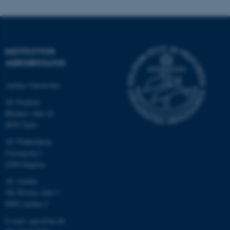
INSTITUT FOR
AGROØKOLOGI
Aarhus Universitet
AU Foulum
Blichers Allé 20
8830 Tjele
ASP.NET_SessionId
Microsoft Corporation
.au.dk
AU Flakkebjerg
Forsøgsvej 1
4200 Slagelse
AU Aarhus
JSESSIONID
Oracle Corporation
Ole Worms Allé 3
.au.dk
8000 Aarhus C
E-mail: agro@au.dk