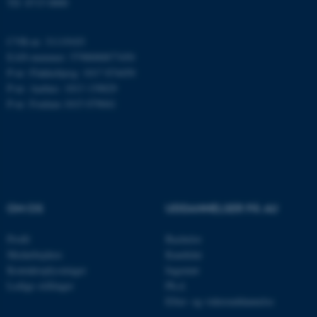
Tlf: 8715 0000
ARRAffinity
Microsoft Corporation
.mitstudie.au.dk
CVR-nr: 31119103
EAN-nummer: 5798000877450
P-nr: Flakkebjerg: 1017 874450
P-nr: Aarhus: 1013 139829
esctx
Microsoft Corporation
P-nr: Foulum 1015 079041
.login.microsoftonline.com
fpc
Microsoft Corporation
login.microsoftonline.com
__cf_bm
Cloudflare Inc.
.pure.au.dk
OM OS
UDDANNELSER PÅ AU
Profil
Bachelor
__cf_bm
Cloudflare Inc.
Medarbejdere
Kandidat
.linkedin.com
Kontaktoplysninger
Ingeniør
Ledige stillinger
Ph.d.
Efter- og videreuddannelse
__cf_bm
Cloudflare Inc.