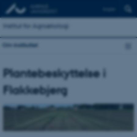
English
Institut for Agroøkologi
Om instituttet
Plantebeskyttelse i
Flakkebjerg