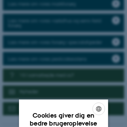
Læs mere om vores markforsøg
Læs mere om vores væksthus og semi-field
forsøg
Læs mere om vores forsøg i specialafgrøder
Læs mere om vores pesticidresistens
Vil I samarbejde med os?
Nyheder
Kontakt
Cookies giver dig en
ENGLISH
bedre brugeroplevelse