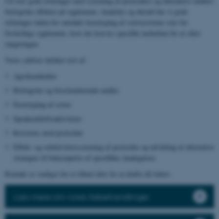
Ud over gode erfaringer med screening af pesticiders og alternative midlers
biologiske effekter på sygdomme, skadedyr og ukrudt har vi gode
erfaringer inden for området fænotyping af sortsresistens over for
forskellige sygdomme, hvor der kræves specifikt inokulum for at sikre
rangeringen.
Vores ydelser dækker test af:
Agrokemikalier
Biologiske og biostimulerende midler
Fænotyping af sorter
Sprøjteafdriftsaktiviteter
Resistens mod pesticider
Effekt- og selektivitetsscreening af pesticider og udvikling af alternative
strategier til bekæmpelse af specifikke skadegørere
Kontakt os venligst for et tilbud eller for at drøfte dit behov.
Læs mere om vores frøbehandlinger