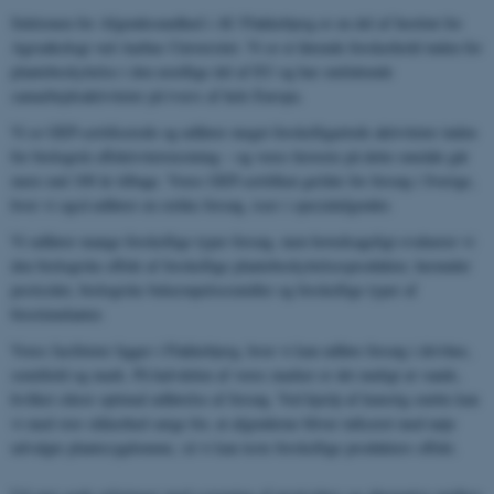
Sektionen for Afgrødesundhed i AU Flakkebjerg er en del af Institut for
Agroøkologi ved Aarhus Universitet. Vi er et førende forskerhold inden for
plantebeskyttelse i den nordlige del af EU og har omfattende
samarbejdsaktiviteter på tværs af hele Europa.
Vi er GEP-certificerede og udfører meget forskelligartede aktiviteter inden
for biologisk effektivitetstestning – og vores historie på dette område går
mere end 100 år tilbage. Vores GEP-certifikat gælder for forsøg i Sverige,
hvor vi også udfører en række forsøg, især i specialafgrøder.
Vi udfører mange forskellige typer forsøg, men hovedsageligt evaluerer vi
den biologiske effekt af forskellige plantebeskyttelsesprodukter, herunder
pesticider, biologiske bekæmpelsesmidler og forskellige typer af
biostimulanter.
Vores faciliteter ligger i Flakkebjerg, hvor vi kan udføre forsøg i drivhus,
semifield og mark. På halvdelen af ​​vores marker er det muligt at vande,
hvilket sikrer optimal udførelse af forsøg. Ved hjælp af kunstig smitte kan
vi med stor sikkerhed sørge for, at afgrøderne bliver inficeret med nøje
udvalgte plantesygdomme, så vi kan teste forskellige produkters effekt.