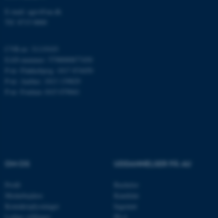
E-mail: agro@au.dk
ARRAffinity
Microsoft Corporation
Tlf: 8715 0000
.mitstudie.au.dk
CVR-nr: 31119103
EAN-nummer: 5798000877450
P-nr: Flakkebjerg: 1017 874450
esctx
Microsoft Corporation
P-nr: Aarhus: 1013 139829
.login.microsoftonline.com
P-nr: Foulum 1015 079041
fpc
Microsoft Corporation
login.microsoftonline.com
__cf_bm
Cloudflare Inc.
.pure.au.dk
OM OS
UDDANNELSER PÅ AU
__cf_bm
Cloudflare Inc.
Profil
Bachelor
.linkedin.com
Medarbejdere
Kandidat
Kontaktoplysninger
Ingeniør
Ledige stillinger
Ph.d.