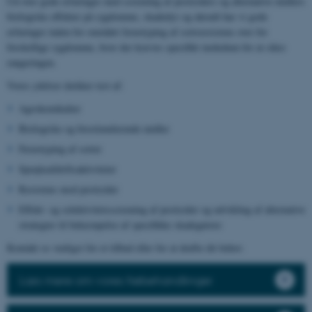
Ud over gode erfaringer med screening af pesticiders og alternative midlers
biologiske effekter på sygdomme, skadedyr og ukrudt har vi gode
erfaringer inden for området fænotyping af sortsresistens over for
forskellige sygdomme, hvor der kræves specifikt inokulum for at sikre
rangeringen.
Vores ydelser dækker test af:
Agrokemikalier
Biologiske og biostimulerende midler
Fænotyping af sorter
Sprøjteafdriftsaktiviteter
Resistens mod pesticider
Effekt- og selektivitetsscreening af pesticider og udvikling af alternative
strategier til bekæmpelse af specifikke skadegørere
Kontakt os venligst for et tilbud eller for at drøfte dit behov.
Læs mere om vores frøbehandlinger