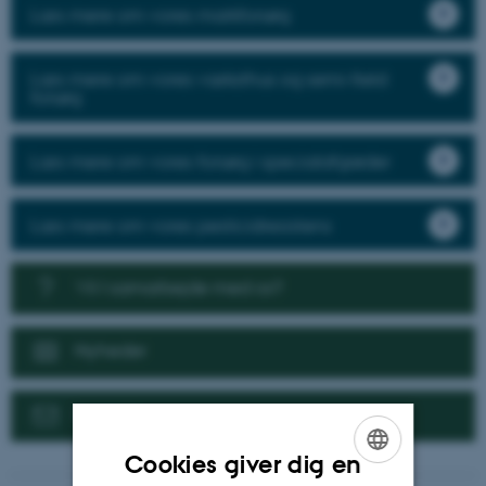
Læs mere om vores markforsøg
Læs mere om vores væksthus og semi-field
forsøg
Læs mere om vores forsøg i specialafgrøder
Læs mere om vores pesticidresistens
Vil I samarbejde med os?
Nyheder
Kontakt
Cookies giver dig en
ENGLISH