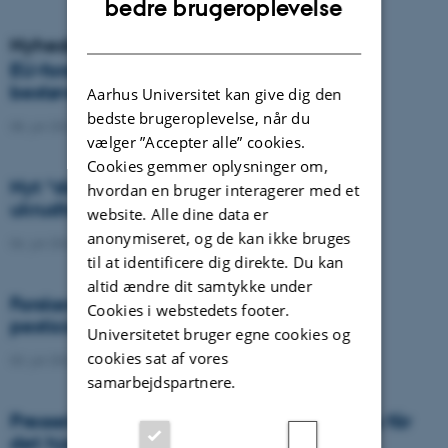
bedre brugeroplevelse
DANISH
Nyheder
EU-forskere advarer: Europa risikerer
bestøverkrise
Aarhus Universitet kan give dig den
bedste brugeroplevelse, når du
08. juli 2026
-
Agro
vælger ”Accepter alle” cookies.
Cookies gemmer oplysninger om,
Nyt “digitalt gudeøje” skal gøre
hvordan en bruger interagerer med et
ukrudtssprøjtning langt mere præcis
website. Alle dine data er
anonymiseret, og de kan ikke bruges
06. juli 2026
-
DCA
til at identificere dig direkte. Du kan
altid ændre dit samtykke under
Forskere foreslår ny arkitektur for EU’s
Cookies i webstedets footer.
pesticidregulering
Universitetet bruger egne cookies og
cookies sat af vores
03. juli 2026
-
Agro
samarbejdspartnere.
Presseklip: Vores drikkevand er trængt. Nu får
det hjælp af droner