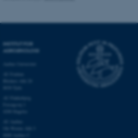
.au.dk
INSTITUT FOR
AGROØKOLOGI
Aarhus Universitet
AU Foulum
Blichers Allé 20
ASP.NET_SessionId
Microsoft Corporation
8830 Tjele
.au.dk
AU Flakkebjerg
Forsøgsvej 1
4200 Slagelse
JSESSIONID
Oracle Corporation
AU Aarhus
.au.dk
Ole Worms Allé 3
8000 Aarhus C