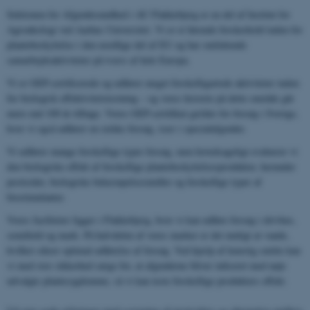
Sektionen for Afgrødesundhed i AU Flakkebjerg er en del af Institut for
Agroøkologi ved Aarhus Universitet. Vi er et førende forskerhold inden for
plantebeskyttelse i den nordlige del af EU og har omfattende
samarbejdsaktiviteter på tværs af hele Europa.
Vi er GEP-certificerede og udfører meget forskelligartede aktiviteter inden
for biologisk effektivitetstestning – og vores historie på dette område går
mere end 100 år tilbage. Vores GEP-certifikat gælder for forsøg i Sverige,
hvor vi også udfører en række forsøg, især i specialafgrøder.
Vi udfører mange forskellige typer forsøg, men hovedsageligt evaluerer vi
den biologiske effekt af forskellige plantebeskyttelsesprodukter, herunder
pesticider, biologiske bekæmpelsesmidler og forskellige typer af
biostimulanter.
Vores faciliteter ligger i Flakkebjerg, hvor vi kan udføre forsøg i drivhus,
semifield og mark. På halvdelen af ​​vores marker er det muligt at vande,
hvilket sikrer optimal udførelse af forsøg. Ved hjælp af kunstig smitte kan
vi med stor sikkerhed sørge for, at afgrøderne bliver inficeret med nøje
udvalgte plantesygdomme, så vi kan teste forskellige produkters effekt.