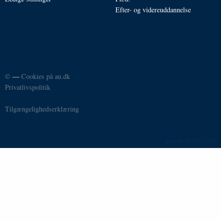
Efter- og videreuddannelse
©
—
Cookies på au.dk
Privatlivspolitik
Tilgængelighedserklæring
153172 / i31