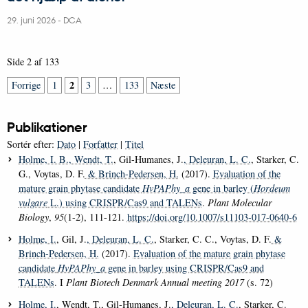
29. juni 2026
-
DCA
Side 2 af 133
2
Forrige
1
3
…
133
Næste
Publikationer
Sortér efter:
Dato
|
Forfatter
|
Titel
Holme, I. B.
, Wendt, T.
, Gil-Humanes, J.
, Deleuran, L. C.
, Starker, C.
G., Voytas, D. F.
& Brinch-Pedersen, H.
(2017).
Evaluation of the
mature grain phytase candidate
HvPAPhy_a
gene in barley (
Hordeum
vulgare
L.) using CRISPR/Cas9 and TALENs
.
Plant Molecular
Biology
,
95
(1-2), 111-121.
https://doi.org/10.1007/s11103-017-0640-6
Holme, I.
, Gil, J.
, Deleuran, L. C.
, Starker, C. C., Voytas, D. F.
&
Brinch-Pedersen, H.
(2017).
Evaluation of the mature grain phytase
candidate
HvPAPhy_a
gene in barley using CRISPR/Cas9 and
TALENs
. I
Plant Biotech Denmark Annual meeting 2017
(s. 72)
Holme, I.
, Wendt, T., Gil-Humanes, J.
, Deleuran, L. C.
, Starker, C.