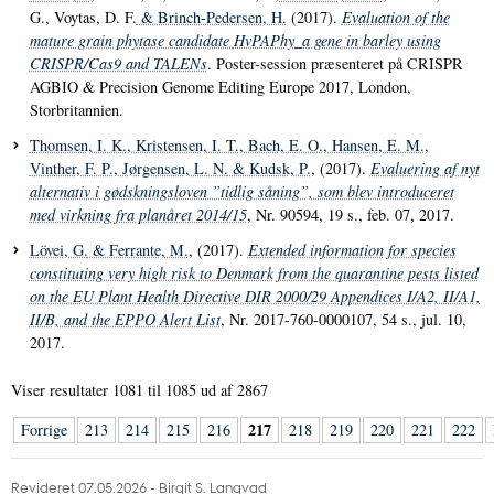
G., Voytas, D. F.
& Brinch-Pedersen, H.
(2017).
Evaluation of the
mature grain phytase candidate
HvPAPhy_a
gene in barley using
CRISPR/Cas9 and TALENs
. Poster-session præsenteret på CRISPR
AGBIO & Precision Genome Editing Europe 2017, London,
Storbritannien.
Thomsen, I. K.
, Kristensen, I. T.
, Bach, E. O.
, Hansen, E. M.
,
Vinther, F. P.
, Jørgensen, L. N.
& Kudsk, P.
, (2017).
Evaluering af nyt
alternativ i gødskningsloven ”tidlig såning”, som blev introduceret
med virkning fra planåret 2014/15
, Nr. 90594, 19 s., feb. 07, 2017.
Lövei, G.
& Ferrante, M.
, (2017).
Extended information for species
constituting very high risk to Denmark from the quarantine pests listed
on the EU Plant Health Directive DIR 2000/29 Appendices I/A2, II/A1,
II/B, and the EPPO Alert List
, Nr. 2017-760-0000107, 54 s., jul. 10,
2017.
Viser resultater
1081 til 1085
ud af
2867
217
Forrige
213
214
215
216
218
219
220
221
222
Revideret 07.05.2026
-
Birgit S. Langvad