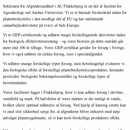
Sektionen for Afgrødesundhed i AU Flakkebjerg er en del af Institut for
Agroøkologi ved Aarhus Universitet. Vi er et førende forskerhold inden for
plantebeskyttelse i den nordlige del af EU og har omfattende
samarbejdsaktiviteter på tværs af hele Europa.
Vi er GEP-certificerede og udfører meget forskelligartede aktiviteter inden
for biologisk effektivitetstestning – og vores historie på dette område går
mere end 100 år tilbage. Vores GEP-certifikat gælder for forsøg i Sverige,
hvor vi også udfører en række forsøg, især i specialafgrøder.
Vi udfører mange forskellige typer forsøg, men hovedsageligt evaluerer vi
den biologiske effekt af forskellige plantebeskyttelsesprodukter, herunder
pesticider, biologiske bekæmpelsesmidler og forskellige typer af
biostimulanter.
Vores faciliteter ligger i Flakkebjerg, hvor vi kan udføre forsøg i drivhus,
semifield og mark. På halvdelen af ​​vores marker er det muligt at vande,
hvilket sikrer optimal udførelse af forsøg. Ved hjælp af kunstig smitte kan
vi med stor sikkerhed sørge for, at afgrøderne bliver inficeret med nøje
udvalgte plantesygdomme, så vi kan teste forskellige produkters effekt.