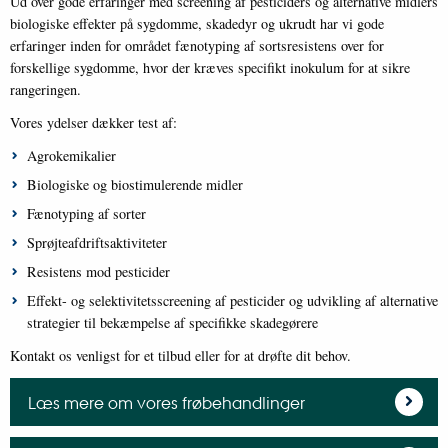
Ud over gode erfaringer med screening af pesticiders og alternative midlers
biologiske effekter på sygdomme, skadedyr og ukrudt har vi gode
erfaringer inden for området fænotyping af sortsresistens over for
forskellige sygdomme, hvor der kræves specifikt inokulum for at sikre
rangeringen.
Vores ydelser dækker test af:
Agrokemikalier
Biologiske og biostimulerende midler
Fænotyping af sorter
Sprøjteafdriftsaktiviteter
Resistens mod pesticider
Effekt- og selektivitetsscreening af pesticider og udvikling af alternative
strategier til bekæmpelse af specifikke skadegørere
Kontakt os venligst for et tilbud eller for at drøfte dit behov.
Læs mere om vores frøbehandlinger