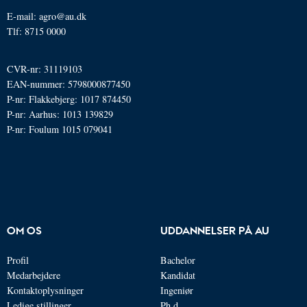
E-mail: agro@au.dk
Tlf: 8715 0000
CVR-nr: 31119103
EAN-nummer: 5798000877450
P-nr: Flakkebjerg: 1017 874450
P-nr: Aarhus: 1013 139829
P-nr: Foulum 1015 079041
OM OS
UDDANNELSER PÅ AU
Profil
Bachelor
Medarbejdere
Kandidat
Kontaktoplysninger
Ingeniør
Ledige stillinger
Ph.d.