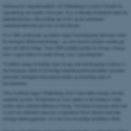
Sektionen for Afgrødesundhed i AU Flakkebjerg er en del af Institut for
Agroøkologi ved Aarhus Universitet. Vi er et førende forskerhold inden for
plantebeskyttelse i den nordlige del af EU og har omfattende
samarbejdsaktiviteter på tværs af hele Europa.
Vi er GEP-certificerede og udfører meget forskelligartede aktiviteter inden
for biologisk effektivitetstestning – og vores historie på dette område går
mere end 100 år tilbage. Vores GEP-certifikat gælder for forsøg i Sverige,
hvor vi også udfører en række forsøg, især i specialafgrøder.
Vi udfører mange forskellige typer forsøg, men hovedsageligt evaluerer vi
den biologiske effekt af forskellige plantebeskyttelsesprodukter, herunder
pesticider, biologiske bekæmpelsesmidler og forskellige typer af
biostimulanter.
Vores faciliteter ligger i Flakkebjerg, hvor vi kan udføre forsøg i drivhus,
semifield og mark. På halvdelen af ​​vores marker er det muligt at vande,
hvilket sikrer optimal udførelse af forsøg. Ved hjælp af kunstig smitte kan
vi med stor sikkerhed sørge for, at afgrøderne bliver inficeret med nøje
udvalgte plantesygdomme, så vi kan teste forskellige produkters effekt.