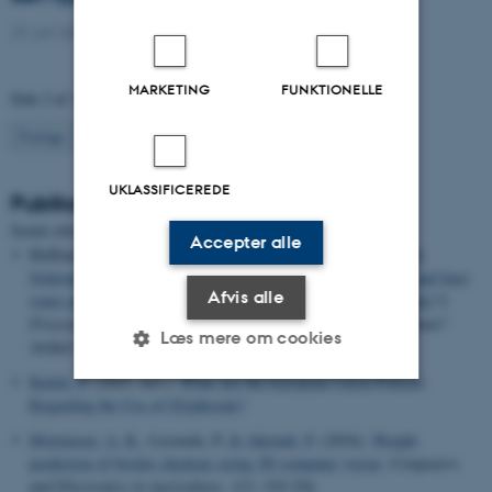
29. juni 2026
-
DCA
MARKETING
FUNKTIONELLE
Side 2 af 133
2
Forrige
1
3
…
133
Næste
UKLASSIFICEREDE
Publikationer
Titel
Sortér efter:
Dato
|
Forfatter
|
Accepter alle
Hoffmann, A. F., Rizzardi, M. A., Vargas, L.
, Jensen, P. K.
&
Scherner, A.
(2016).
What are the optimal temperature range and base
Afvis alle
water potential for the germination of three tropical grass weeds?
I
Proceedings - "Weed Science and Management to Feed the Planet"
Læs mere om cookies
Artikel 39
Kudsk, P.
(2021, nov.).
What Are the European Union Policies
Regarding the Use of Glyphosate?
Nødvendige
Statistiske
Marketing
Mortensen, A. K.
, Lisouski, P.
& Ahrendt, P.
(2016).
Weight
Funktionelle
Uklassificerede
prediction of broiler chickens using 3D computer vision
.
Computers
and Electronics in Agriculture
,
123
, 319-326.