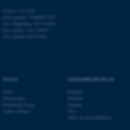
ARRAffinity
Microsoft Corporation
.mitstudie.au.dk
CVR-nr: 31119103
EAN-nummer: 5798000877450
P-nr: Flakkebjerg: 1017 874450
P-nr: Aarhus: 1013 139829
esctx
P-nr: Foulum 1015 079041
Microsoft Corporation
.login.microsoftonline.com
fpc
Microsoft Corporation
login.microsoftonline.com
__cf_bm
Cloudflare Inc.
.pure.au.dk
OM OS
UDDANNELSER PÅ AU
Profil
Bachelor
__cf_bm
Medarbejdere
Kandidat
Cloudflare Inc.
.linkedin.com
Kontaktoplysninger
Ingeniør
Ledige stillinger
Ph.d.
Efter- og videreuddannelse
__cf_bm
Cloudflare Inc.