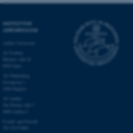
INSTITUT FOR
AGROØKOLOGI
Aarhus Universitet
AU Foulum
Blichers Allé 20
8830 Tjele
ASP.NET_SessionId
Microsoft Corporation
AU Flakkebjerg
.au.dk
Forsøgsvej 1
4200 Slagelse
AU Aarhus
Ole Worms Allé 3
JSESSIONID
Oracle Corporation
8000 Aarhus C
.au.dk
E-mail: agro@au.dk
Tlf: 8715 0000