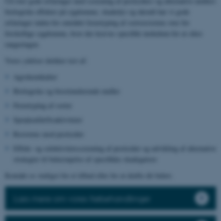
Ud over gode erfaringer med screening af pesticiders og alternative midlers
biologiske effekter på sygdomme, skadedyr og ukrudt har vi gode
erfaringer inden for området fænotyping af sortsresistens over for
forskellige sygdomme, hvor der kræves specifikt inokulum for at sikre
rangeringen.
Vores ydelser dækker test af:
Agrokemikalier
Biologiske og biostimulerende midler
Fænotyping af sorter
Sprøjteafdriftsaktiviteter
Resistens mod pesticider
Effekt- og selektivitetsscreening af pesticider og udvikling af alternative
strategier til bekæmpelse af specifikke skadegørere
Kontakt os venligst for et tilbud eller for at drøfte dit behov.
Læs mere om vores frøbehandlinger