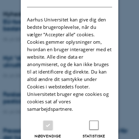
DANISH
Nyheder
Aarhus Universitet kan give dig den
EU-forskere advarer: Europa risikerer
bedste brugeroplevelse, når du
bestøverkrise
vælger ”Accepter alle” cookies.
08. juli 2026
-
Agro
Cookies gemmer oplysninger om,
hvordan en bruger interagerer med et
website. Alle dine data er
Nyt “digitalt gudeøje” skal gøre
anonymiseret, og de kan ikke bruges
ukrudtssprøjtning langt mere præcis
til at identificere dig direkte. Du kan
06. juli 2026
-
DCA
altid ændre dit samtykke under
Cookies i webstedets footer.
Forskere foreslår ny arkitektur for EU’s
Universitetet bruger egne cookies og
pesticidregulering
cookies sat af vores
samarbejdspartnere.
03. juli 2026
-
Agro
Presseklip: Vores drikkevand er trængt. Nu får
NØDVENDIGE
STATISTISKE
det hjælp af droner