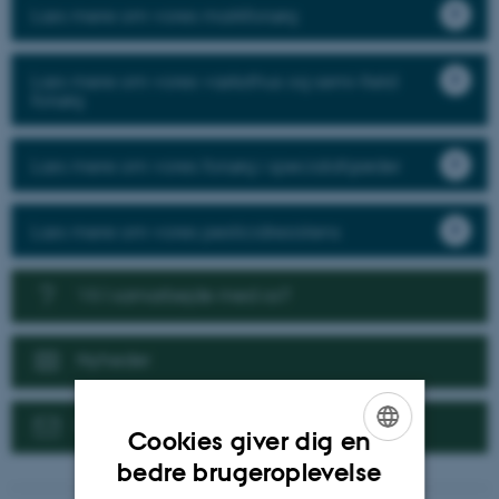
Læs mere om vores markforsøg
Læs mere om vores væksthus og semi-field
forsøg
Læs mere om vores forsøg i specialafgrøder
Læs mere om vores pesticidresistens
Vil I samarbejde med os?
Nyheder
Kontakt
Cookies giver dig en
ENGLISH
bedre brugeroplevelse