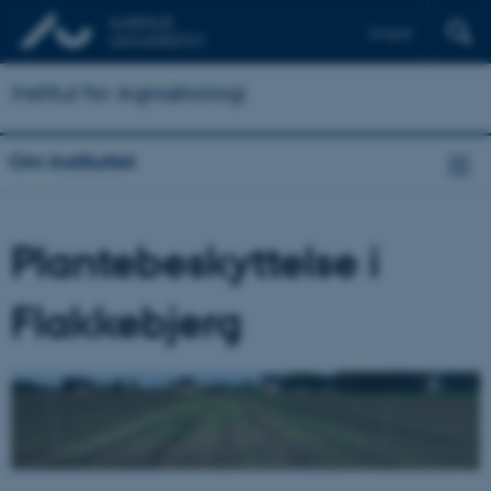
English
Institut for Agroøkologi
Om instituttet
Plantebeskyttelse i
Flakkebjerg