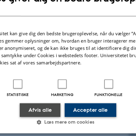
om vores frøbehandlinger
om vores markforsøg
itet kan give dig den bedste brugeroplevelse, når du vælger ”A
om vores væksthus og semi-field forsøg
es gemmer oplysninger om, hvordan en bruger interagerer med
er anonymiseret, og de kan ikke bruges til at identificere dig d
t samtykke under Cookies i webstedets footer. Universitetet br
om vores forsøg i specialafgrøder
kies sat af vores samarbejdspartnere.
om vores pesticidresistens
STATISTISKE
MARKETING
FUNKTIONELLE
Publ
Afvis alle
Accepter alle
 advarer: Europa risikerer bestøverkrise
Sortér 
Abul
Læs mere om cookies
ro
Appl
(Phy