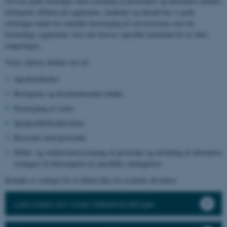
Ud over gode erfaringer med screening af pesticiders og alternative midlers
biologiske effekter på sygdomme, skadedyr og ukrudt har vi gode
erfaringer inden for området fænotyping af sortsresistens over for
forskellige sygdomme, hvor der kræves specifikt inokulum for at sikre
rangeringen.
Vores ydelser dækker test af:
Agrokemikalier
Biologiske og biostimulerende midler
Fænotyping af sorter
Sprøjteafdriftsaktiviteter
Resistens mod pesticider
Effekt- og selektivitetsscreening af pesticider og udvikling af alternative
strategier til bekæmpelse af specifikke skadegørere
Kontakt os venligst for et tilbud eller for at drøfte dit behov.
Læs mere om vores frøbehandlinger