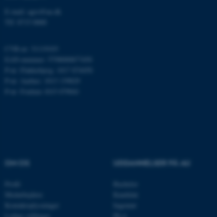
E-mail: agro@au.dk
AWSALBTGCORS
Amazon Web Services, Inc.
Tlf: 8715 0000
airtable.com
CVR-nr: 31119103
EAN-nummer: 5798000877450
P-nr: Flakkebjerg: 1017 874450
CFTOKEN
Adobe Inc.
P-nr: Aarhus: 1013 139829
eddiprod.au.dk
P-nr: Foulum 1015 079041
OM OS
UDDANNELSER PÅ AU
OptanonConsent
OneTrust LLC
Profil
Bachelor
.pure.au.dk
Medarbejdere
Kandidat
Kontaktoplysninger
Ingeniør
Ledige stillinger
Ph.d.