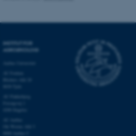
.au.dk
INSTITUT FOR
AGROØKOLOGI
Aarhus Universitet
AU Foulum
Blichers Allé 20
ASP.NET_SessionId
Microsoft Corporation
8830 Tjele
.au.dk
AU Flakkebjerg
Forsøgsvej 1
4200 Slagelse
JSESSIONID
Oracle Corporation
AU Aarhus
.au.dk
Ole Worms Allé 3
8000 Aarhus C