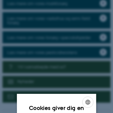
Læs mere om vores markforsøg
Læs mere om vores væksthus og semi-field
forsøg
Læs mere om vores forsøg i specialafgrøder
Læs mere om vores pesticidresistens
Vil I samarbejde med os?
Nyheder
Kontakt
Cookies giver dig en
ENGLISH