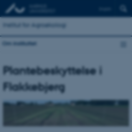
English
Institut for Agroøkologi
Om instituttet
Plantebeskyttelse i
Flakkebjerg