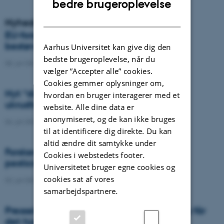
bedre brugeroplevelse
DANISH
Nyheder
EU-forskere advarer: Europa risikerer
bestøverkrise
Aarhus Universitet kan give dig den
bedste brugeroplevelse, når du
08. juli 2026
-
Agro
vælger ”Accepter alle” cookies.
Cookies gemmer oplysninger om,
Nyt “digitalt gudeøje” skal gøre
hvordan en bruger interagerer med et
ukrudtssprøjtning langt mere præcis
website. Alle dine data er
anonymiseret, og de kan ikke bruges
06. juli 2026
-
DCA
til at identificere dig direkte. Du kan
altid ændre dit samtykke under
Forskere foreslår ny arkitektur for EU’s
Cookies i webstedets footer.
pesticidregulering
Universitetet bruger egne cookies og
cookies sat af vores
03. juli 2026
-
Agro
samarbejdspartnere.
Presseklip: Vores drikkevand er trængt. Nu får
det hjælp af droner