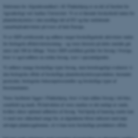
Sektionen for Afgrødesundhed i AU Flakkebjerg er en del af Institut for
Agroøkologi ved Aarhus Universitet. Vi er et førende forskerhold inden for
plantebeskyttelse i den nordlige del af EU og har omfattende
samarbejdsaktiviteter på tværs af hele Europa.
Vi er GEP-certificerede og udfører meget forskelligartede aktiviteter inden
for biologisk effektivitetstestning – og vores historie på dette område går
mere end 100 år tilbage. Vores GEP-certifikat gælder for forsøg i Sverige,
hvor vi også udfører en række forsøg, især i specialafgrøder.
Vi udfører mange forskellige typer forsøg, men hovedsageligt evaluerer vi
den biologiske effekt af forskellige plantebeskyttelsesprodukter, herunder
pesticider, biologiske bekæmpelsesmidler og forskellige typer af
biostimulanter.
Vores faciliteter ligger i Flakkebjerg, hvor vi kan udføre forsøg i drivhus,
semifield og mark. På halvdelen af ​​vores marker er det muligt at vande,
hvilket sikrer optimal udførelse af forsøg. Ved hjælp af kunstig smitte kan
vi med stor sikkerhed sørge for, at afgrøderne bliver inficeret med nøje
udvalgte plantesygdomme, så vi kan teste forskellige produkters effekt.