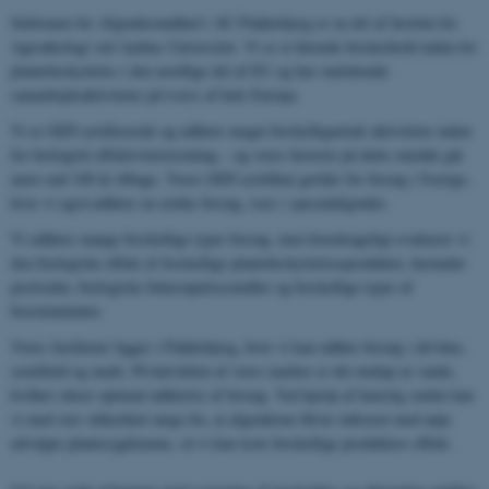
Sektionen for Afgrødesundhed i AU Flakkebjerg er en del af Institut for
Agroøkologi ved Aarhus Universitet. Vi er et førende forskerhold inden for
plantebeskyttelse i den nordlige del af EU og har omfattende
samarbejdsaktiviteter på tværs af hele Europa.
Vi er GEP-certificerede og udfører meget forskelligartede aktiviteter inden
for biologisk effektivitetstestning – og vores historie på dette område går
mere end 100 år tilbage. Vores GEP-certifikat gælder for forsøg i Sverige,
hvor vi også udfører en række forsøg, især i specialafgrøder.
Vi udfører mange forskellige typer forsøg, men hovedsageligt evaluerer vi
den biologiske effekt af forskellige plantebeskyttelsesprodukter, herunder
pesticider, biologiske bekæmpelsesmidler og forskellige typer af
biostimulanter.
Vores faciliteter ligger i Flakkebjerg, hvor vi kan udføre forsøg i drivhus,
semifield og mark. På halvdelen af ​​vores marker er det muligt at vande,
hvilket sikrer optimal udførelse af forsøg. Ved hjælp af kunstig smitte kan
vi med stor sikkerhed sørge for, at afgrøderne bliver inficeret med nøje
udvalgte plantesygdomme, så vi kan teste forskellige produkters effekt.