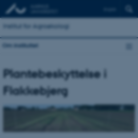
English
Institut for Agroøkologi
Om instituttet
Plantebeskyttelse i
Flakkebjerg