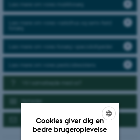
Læs mere om vores markforsøg
Læs mere om vores væksthus og semi-field
forsøg
Læs mere om vores forsøg i specialafgrøder
Læs mere om vores pesticidresistens
Vil I samarbejde med os?
Nyheder
Kontakt
Cookies giver dig en
ENGLISH
bedre brugeroplevelse
DANISH