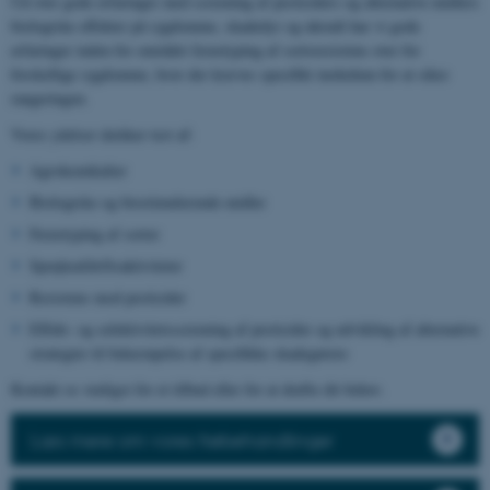
Ud over gode erfaringer med screening af pesticiders og alternative midlers
biologiske effekter på sygdomme, skadedyr og ukrudt har vi gode
erfaringer inden for området fænotyping af sortsresistens over for
forskellige sygdomme, hvor der kræves specifikt inokulum for at sikre
rangeringen.
Vores ydelser dækker test af:
Agrokemikalier
Biologiske og biostimulerende midler
Fænotyping af sorter
Sprøjteafdriftsaktiviteter
Resistens mod pesticider
Effekt- og selektivitetsscreening af pesticider og udvikling af alternative
strategier til bekæmpelse af specifikke skadegørere
Kontakt os venligst for et tilbud eller for at drøfte dit behov.
Læs mere om vores frøbehandlinger