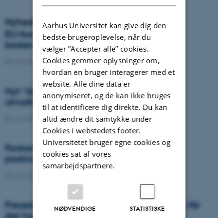
Nyheder
Aarhus Universitet kan give dig den
EU-forskere advarer: Europa risikerer
bedste brugeroplevelse, når du
bestøverkrise
vælger ”Accepter alle” cookies.
Cookies gemmer oplysninger om,
08. juli 2026
-
Agro
hvordan en bruger interagerer med et
website. Alle dine data er
Nyt “digitalt gudeøje” skal gøre
anonymiseret, og de kan ikke bruges
ukrudtssprøjtning langt mere præcis
til at identificere dig direkte. Du kan
altid ændre dit samtykke under
06. juli 2026
-
DCA
Cookies i webstedets footer.
Universitetet bruger egne cookies og
Forskere foreslår ny arkitektur for EU’s
cookies sat af vores
pesticidregulering
samarbejdspartnere.
03. juli 2026
-
Agro
Presseklip: Vores drikkevand er trængt. Nu får
NØDVENDIGE
STATISTISKE
det hjælp af droner