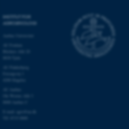
INSTITUT FOR
AGROØKOLOGI
Aarhus Universitet
AU Foulum
Blichers Allé 20
8830 Tjele
AU Flakkebjerg
ASP.NET_SessionId
Microsoft Corporation
.au.dk
Forsøgsvej 1
4200 Slagelse
AU Aarhus
Ole Worms Allé 3
JSESSIONID
Oracle Corporation
8000 Aarhus C
.au.dk
E-mail: agro@au.dk
Tlf: 8715 0000
AWSALBTGCORS