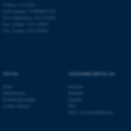
Amazon Web Services, Inc.
CVR-nr: 31119103
airtable.com
EAN-nummer: 5798000877450
P-nr: Flakkebjerg: 1017 874450
P-nr: Aarhus: 1013 139829
P-nr: Foulum 1015 079041
CFTOKEN
Adobe Inc.
eddiprod.au.dk
OM OS
UDDANNELSER PÅ AU
Profil
Bachelor
Medarbejdere
Kandidat
OptanonConsent
OneTrust LLC
Kontaktoplysninger
Ingeniør
.pure.au.dk
Ledige stillinger
Ph.d.
Efter- og videreuddannelse