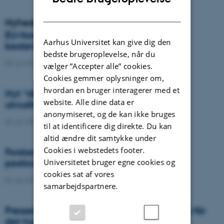
DANISH
Nyheder
EU-forskere advarer: Europa risikerer
Aarhus Universitet kan give dig den
bestøverkrise
bedste brugeroplevelse, når du
08. juli 2026
-
Agro
vælger ”Accepter alle” cookies.
Cookies gemmer oplysninger om,
hvordan en bruger interagerer med et
Nyt “digitalt gudeøje” skal gøre
website. Alle dine data er
ukrudtssprøjtning langt mere præcis
anonymiseret, og de kan ikke bruges
06. juli 2026
-
DCA
til at identificere dig direkte. Du kan
altid ændre dit samtykke under
Cookies i webstedets footer.
Forskere foreslår ny arkitektur for EU’s
Universitetet bruger egne cookies og
pesticidregulering
cookies sat af vores
03. juli 2026
-
Agro
samarbejdspartnere.
Presseklip: Vores drikkevand er trængt. Nu får
det hjælp af droner