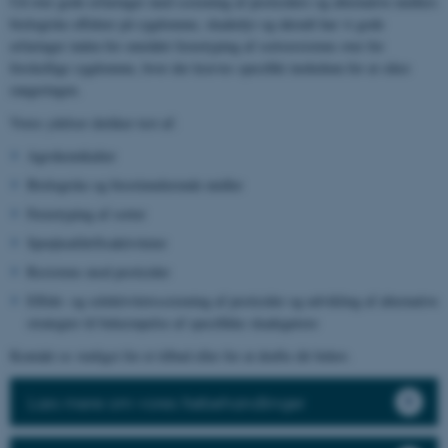
Ud over gode erfaringer med screening af pesticiders og alternative midlers
biologiske effekter på sygdomme, skadedyr og ukrudt har vi gode
erfaringer inden for området fænotyping af sortsresistens over for
forskellige sygdomme, hvor der kræves specifikt inokulum for at sikre
rangeringen.
Vores ydelser dækker test af:
Agrokemikalier
Biologiske og biostimulerende midler
Fænotyping af sorter
Sprøjteafdriftsaktiviteter
Resistens mod pesticider
Effekt- og selektivitetsscreening af pesticider og udvikling af alternative
strategier til bekæmpelse af specifikke skadegørere
Kontakt os venligst for et tilbud eller for at drøfte dit behov.
Læs mere om vores frøbehandlinger