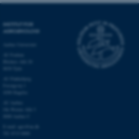
INSTITUT FOR
AGROØKOLOGI
Aarhus Universitet
AU Foulum
Blichers Allé 20
8830 Tjele
ASP.NET_SessionId
Microsoft Corporation
AU Flakkebjerg
.au.dk
Forsøgsvej 1
4200 Slagelse
AU Aarhus
Ole Worms Allé 3
JSESSIONID
Oracle Corporation
8000 Aarhus C
.au.dk
E-mail: agro@au.dk
Tlf: 8715 0000