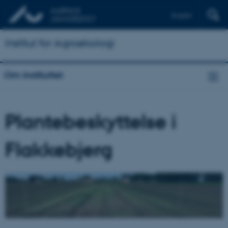
English
Institut for Agroøkologi
Om instituttet
Plantebeskyttelse i
Flakkebjerg