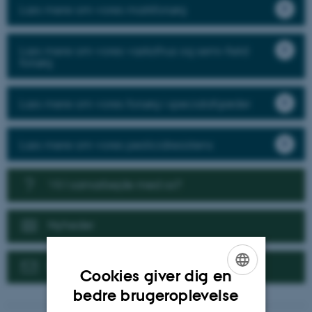
Læs mere om vores markforsøg
Læs mere om vores væksthus og semi-field
forsøg
Læs mere om vores forsøg i specialafgrøder
Læs mere om vores pesticidresistens
Vil I samarbejde med os?
Nyheder
Kontakt
Cookies giver dig en
ENGLISH
bedre brugeroplevelse
DANISH