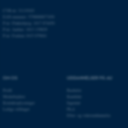
ARRAffinity
Microsoft Corporation
.mitstudie.au.dk
CVR-nr: 31119103
EAN-nummer: 5798000877450
P-nr: Flakkebjerg: 1017 874450
P-nr: Aarhus: 1013 139829
P-nr: Foulum 1015 079041
esctx
Microsoft Corporation
.login.microsoftonline.com
fpc
Microsoft Corporation
login.microsoftonline.com
__cf_bm
Cloudflare Inc.
.pure.au.dk
OM OS
UDDANNELSER PÅ AU
Profil
Bachelor
__cf_bm
Medarbejdere
Kandidat
Cloudflare Inc.
.linkedin.com
Kontaktoplysninger
Ingeniør
Ledige stillinger
Ph.d.
Efter- og videreuddannelse
__cf_bm
Cloudflare Inc.