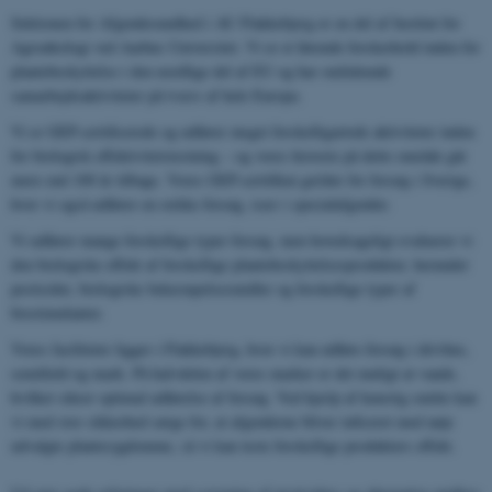
Sektionen for Afgrødesundhed i AU Flakkebjerg er en del af Institut for
Agroøkologi ved Aarhus Universitet. Vi er et førende forskerhold inden for
plantebeskyttelse i den nordlige del af EU og har omfattende
samarbejdsaktiviteter på tværs af hele Europa.
Vi er GEP-certificerede og udfører meget forskelligartede aktiviteter inden
for biologisk effektivitetstestning – og vores historie på dette område går
mere end 100 år tilbage. Vores GEP-certifikat gælder for forsøg i Sverige,
hvor vi også udfører en række forsøg, især i specialafgrøder.
Vi udfører mange forskellige typer forsøg, men hovedsageligt evaluerer vi
den biologiske effekt af forskellige plantebeskyttelsesprodukter, herunder
pesticider, biologiske bekæmpelsesmidler og forskellige typer af
biostimulanter.
Vores faciliteter ligger i Flakkebjerg, hvor vi kan udføre forsøg i drivhus,
semifield og mark. På halvdelen af ​​vores marker er det muligt at vande,
hvilket sikrer optimal udførelse af forsøg. Ved hjælp af kunstig smitte kan
vi med stor sikkerhed sørge for, at afgrøderne bliver inficeret med nøje
udvalgte plantesygdomme, så vi kan teste forskellige produkters effekt.