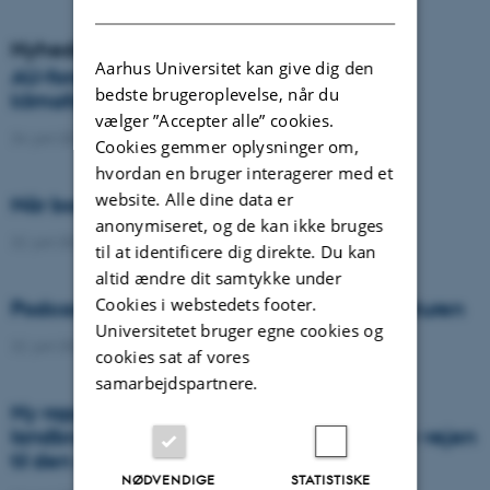
Nyheder
Aarhus Universitet kan give dig den
AU-forsker vinder prestigefyldt
bedste brugeroplevelse, når du
klimaforskningspris
vælger ”Accepter alle” cookies.
24. juni 2026
-
DCA
Cookies gemmer oplysninger om,
hvordan en bruger interagerer med et
website. Alle dine data er
Når borgere bidrager til videnskaben
anonymiseret, og de kan ikke bruges
22. juni 2026
-
DCA
til at identificere dig direkte. Du kan
altid ændre dit samtykke under
Cookies i webstedets footer.
Podcast: Tre tips til bedre samtaler om naturen
Universitetet bruger egne cookies og
22. juni 2026
-
DCA
cookies sat af vores
samarbejdspartnere.
Ny rapport: Danskerne bakker op om
landbrugets vigtighed, men er uenige om vejen
til den grønne omstilling
NØDVENDIGE
STATISTISKE