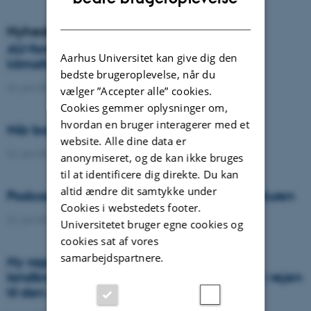
DANISH
Nyheder
AU-forsker vinder prestigefyldt
Aarhus Universitet kan give dig den
klimaforskningspris
bedste brugeroplevelse, når du
24. juni 2026
-
DCA
vælger ”Accepter alle” cookies.
Cookies gemmer oplysninger om,
hvordan en bruger interagerer med et
Når borgere bidrager til videnskaben
website. Alle dine data er
22. juni 2026
-
DCA
anonymiseret, og de kan ikke bruges
til at identificere dig direkte. Du kan
altid ændre dit samtykke under
Podcast: Tre tips til bedre samtaler om naturen
Cookies i webstedets footer.
22. juni 2026
-
DCA
Universitetet bruger egne cookies og
cookies sat af vores
samarbejdspartnere.
Ny rapport: Danskerne bakker op om
landbrugets vigtighed, men er uenige om vejen
til den grønne omstilling