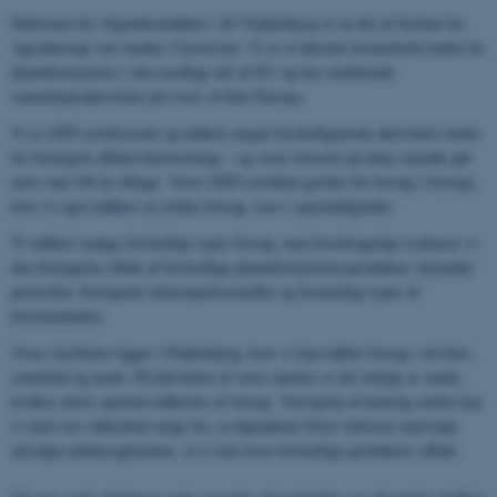
Sektionen for Afgrødesundhed i AU Flakkebjerg er en del af Institut for
Agroøkologi ved Aarhus Universitet. Vi er et førende forskerhold inden for
plantebeskyttelse i den nordlige del af EU og har omfattende
samarbejdsaktiviteter på tværs af hele Europa.
Vi er GEP-certificerede og udfører meget forskelligartede aktiviteter inden
for biologisk effektivitetstestning – og vores historie på dette område går
mere end 100 år tilbage. Vores GEP-certifikat gælder for forsøg i Sverige,
hvor vi også udfører en række forsøg, især i specialafgrøder.
Vi udfører mange forskellige typer forsøg, men hovedsageligt evaluerer vi
den biologiske effekt af forskellige plantebeskyttelsesprodukter, herunder
pesticider, biologiske bekæmpelsesmidler og forskellige typer af
biostimulanter.
Vores faciliteter ligger i Flakkebjerg, hvor vi kan udføre forsøg i drivhus,
semifield og mark. På halvdelen af ​​vores marker er det muligt at vande,
hvilket sikrer optimal udførelse af forsøg. Ved hjælp af kunstig smitte kan
vi med stor sikkerhed sørge for, at afgrøderne bliver inficeret med nøje
udvalgte plantesygdomme, så vi kan teste forskellige produkters effekt.