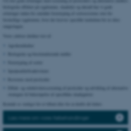
Ud over gode erfaringer med screening af pesticiders og alternative midlers
biologiske effekter på sygdomme, skadedyr og ukrudt har vi gode
erfaringer inden for området fænotyping af sortsresistens over for
forskellige sygdomme, hvor der kræves specifikt inokulum for at sikre
rangeringen.
Vores ydelser dækker test af:
Agrokemikalier
Biologiske og biostimulerende midler
Fænotyping af sorter
Sprøjteafdriftsaktiviteter
Resistens mod pesticider
Effekt- og selektivitetsscreening af pesticider og udvikling af alternative
strategier til bekæmpelse af specifikke skadegørere
Kontakt os venligst for et tilbud eller for at drøfte dit behov.
Læs mere om vores frøbehandlinger