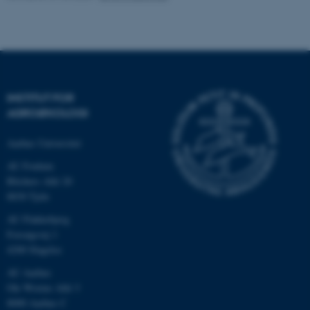
Navn
Udbyder / Domæne
be_typo_user
TYPO3 Association
.au.dk
INSTITUT FOR
fe_typo_user
AGROØKOLOGI
Typo3 Association
.au.dk
Aarhus Universitet
AU Foulum
Blichers Allé 20
8830 Tjele
AU Flakkebjerg
Forsøgsvej 1
4200 Slagelse
AU Aarhus
Ole Worms Allé 3
8000 Aarhus C
ASP.NET_SessionId
Microsoft Corporation