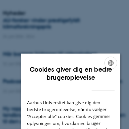
Nyheder
AU-forsker vinder prestigefyldt
klimaforskningspris
24. juni 2026
-
DCA
Når borgere bidrager til videnskaben
22. juni 2026
-
DCA
Cookies giver dig en bedre
ENGLISH
brugeroplevelse
Podcast: Tre tips til bedre samtaler om naturen
DANISH
22. juni 2026
-
DCA
Aarhus Universitet kan give dig den
Ny rapport: Danskerne bakker op om
bedste brugeroplevelse, når du vælger
landbrugets vigtighed, men er uenige om vejen
”Accepter alle” cookies. Cookies gemmer
til den grønne omstilling
oplysninger om, hvordan en bruger