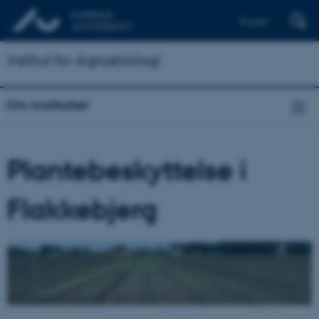
English
Institut for Agroøkologi
Om instituttet
Plantebeskyttelse i
Flakkebjerg