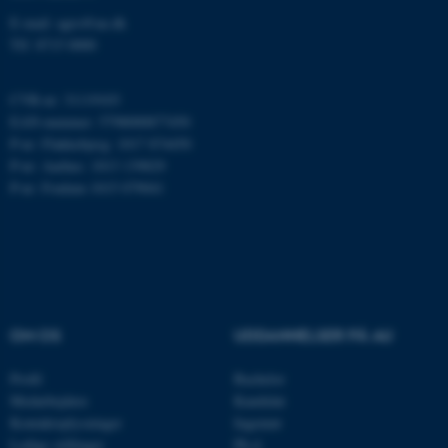
.au.dk
E-mail: agro@au.dk
Tlf: 8715 0000
CVR-nr: 31119103
JSESSIONID
Oracle Corporation
EAN-nummer: 5798000877450
.au.dk
P-nr: Flakkebjerg: 1017 874450
P-nr: Aarhus: 1013 139829
P-nr: Foulum 1015 079041
ARRAffinity
Microsoft Corporation
.mitstudie.au.dk
esctx
Microsoft Corporation
OM OS
UDDANNELSER PÅ AU
.login.microsoftonline.com
fpc
Microsoft Corporation
Profil
Bachelor
login.microsoftonline.com
Medarbejdere
Kandidat
Kontaktoplysninger
Ingeniør
__cf_bm
Cloudflare Inc.
Ledige stillinger
Ph.d.
.pure.au.dk