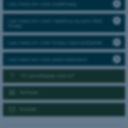
Læs mere om vores markforsøg
Læs mere om vores væksthus og semi-field
forsøg
Læs mere om vores forsøg i specialafgrøder
Læs mere om vores pesticidresistens
Vil I samarbejde med os?
Nyheder
Kontakt