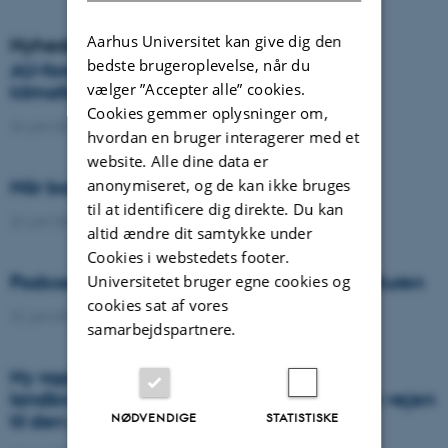
Aarhus Universitet kan give dig den
Nyheder
bedste brugeroplevelse, når du
AU-forsker vinder prestigefyldt
vælger ”Accepter alle” cookies.
klimaforskningspris
Cookies gemmer oplysninger om,
24. juni 2026
-
DCA
hvordan en bruger interagerer med et
website. Alle dine data er
anonymiseret, og de kan ikke bruges
Når borgere bidrager til videnskaben
til at identificere dig direkte. Du kan
22. juni 2026
-
DCA
altid ændre dit samtykke under
Cookies i webstedets footer.
Podcast: Tre tips til bedre samtaler om naturen
Universitetet bruger egne cookies og
cookies sat af vores
22. juni 2026
-
DCA
samarbejdspartnere.
Ny rapport: Danskerne bakker op om
landbrugets vigtighed, men er uenige om vejen
NØDVENDIGE
STATISTISKE
til den grønne omstilling