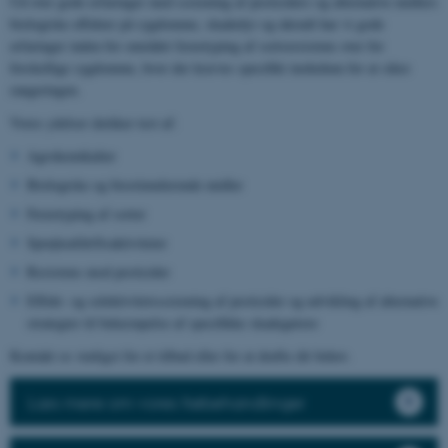
Ud over gode erfaringer med screening af pesticiders og alternative midlers
biologiske effekter på sygdomme, skadedyr og ukrudt har vi gode
erfaringer inden for området fænotyping af sortsresistens over for
forskellige sygdomme, hvor der kræves specifikt inokulum for at sikre
rangeringen.
Vores ydelser dækker test af:
Agrokemikalier
Biologiske og biostimulerende midler
Fænotyping af sorter
Sprøjteafdriftsaktiviteter
Resistens mod pesticider
Effekt- og selektivitetsscreening af pesticider og udvikling af alternative
strategier til bekæmpelse af specifikke skadegørere
Kontakt os venligst for et tilbud eller for at drøfte dit behov.
Læs mere om vores frøbehandlinger