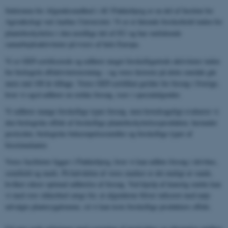
Sektionen for Afgrødesundhed i AU Flakkebjerg er en del af Institut for
Agroøkologi ved Aarhus Universitet. Vi er et førende forskerhold inden for
plantebeskyttelse i den nordlige del af EU og har omfattende
samarbejdsaktiviteter på tværs af hele Europa.
Vi er GEP-certificerede og udfører meget forskelligartede aktiviteter inden
for biologisk effektivitetstestning – og vores historie på dette område går
mere end 100 år tilbage. Vores GEP-certifikat gælder for forsøg i Sverige,
hvor vi også udfører en række forsøg, især i specialafgrøder.
Vi udfører mange forskellige typer forsøg, men hovedsageligt evaluerer vi
den biologiske effekt af forskellige plantebeskyttelsesprodukter, herunder
pesticider, biologiske bekæmpelsesmidler og forskellige typer af
biostimulanter.
Vores faciliteter ligger i Flakkebjerg, hvor vi kan udføre forsøg i drivhus,
semifield og mark. På halvdelen af ​​vores marker er det muligt at vande,
hvilket sikrer optimal udførelse af forsøg. Ved hjælp af kunstig smitte kan
vi med stor sikkerhed sørge for, at afgrøderne bliver inficeret med nøje
udvalgte plantesygdomme, så vi kan teste forskellige produkters effekt.