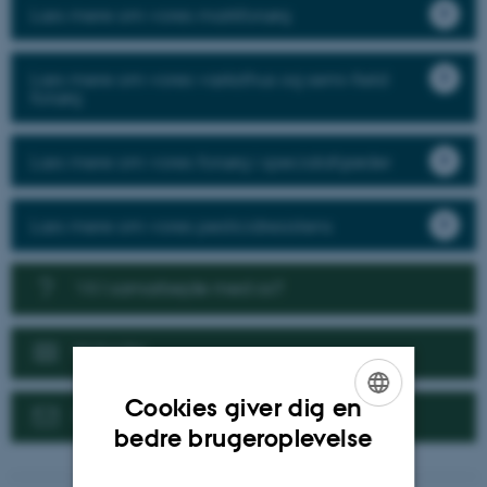
Læs mere om vores markforsøg
Læs mere om vores væksthus og semi-field
forsøg
Læs mere om vores forsøg i specialafgrøder
Læs mere om vores pesticidresistens
Vil I samarbejde med os?
Nyheder
Cookies giver dig en
Kontakt
ENGLISH
bedre brugeroplevelse
DANISH