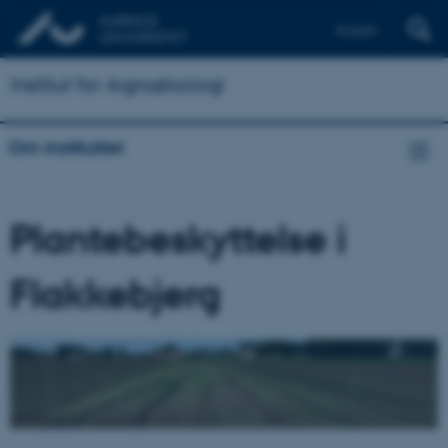
English
Institut for Agroøkologi
Om instituttet
Plantebeskyttelse i
Flakkebjerg