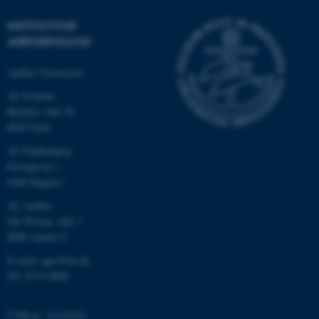
INSTITUT FOR
AGROØKOLOGI
Aarhus Universitet
AU Foulum
Blichers Allé 20
8830 Tjele
AU Flakkebjerg
ASP.NET_SessionId
Microsoft Corporation
Forsøgsvej 1
.au.dk
4200 Slagelse
AU Aarhus
Ole Worms Allé 3
8000 Aarhus C
JSESSIONID
Oracle Corporation
.au.dk
E-mail: agro@au.dk
Tlf: 8715 0000
ARRAffinity
Microsoft Corporation
CVR-nr: 31119103