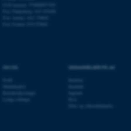
.mitstudie.au.dk
EAN-nummer: 5798000877450
P-nr: Flakkebjerg: 1017 874450
P-nr: Aarhus: 1013 139829
P-nr: Foulum 1015 079041
esctx
Microsoft Corporation
.login.microsoftonline.com
fpc
Microsoft Corporation
login.microsoftonline.com
__cf_bm
Cloudflare Inc.
OM OS
UDDANNELSER PÅ AU
.pure.au.dk
Profil
Bachelor
Medarbejdere
Kandidat
__cf_bm
Cloudflare Inc.
Kontaktoplysninger
Ingeniør
.linkedin.com
Ledige stillinger
Ph.d.
Efter- og videreuddannelse
__cf_bm
Cloudflare Inc.
.twitter.com