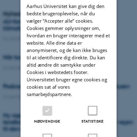
Aarhus Universitet kan give dig den
Nyheder
bedste brugeroplevelse, når du
vælger ”Accepter alle” cookies.
AU-forsker vinder prestigefyldt
klimaforskningspris
Cookies gemmer oplysninger om,
hvordan en bruger interagerer med et
24. juni 2026
-
DCA
website. Alle dine data er
anonymiseret, og de kan ikke bruges
Når borgere bidrager til videnskaben
til at identificere dig direkte. Du kan
altid ændre dit samtykke under
22. juni 2026
-
DCA
Cookies i webstedets footer.
Universitetet bruger egne cookies og
Podcast: Tre tips til bedre samtaler om naturen
cookies sat af vores
samarbejdspartnere.
22. juni 2026
-
DCA
Ny rapport: Danskerne bakker op om
landbrugets vigtighed, men er uenige om vejen
NØDVENDIGE
STATISTISKE
til den grønne omstilling