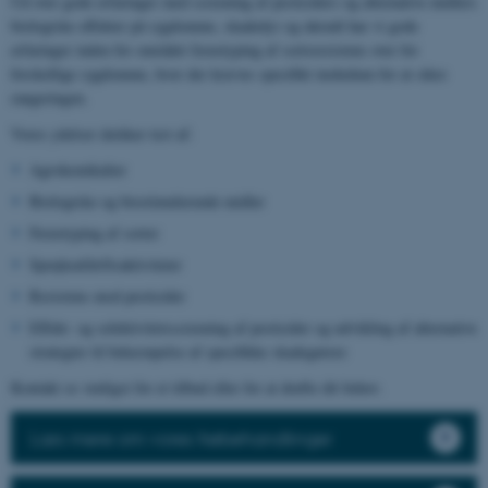
Ud over gode erfaringer med screening af pesticiders og alternative midlers
biologiske effekter på sygdomme, skadedyr og ukrudt har vi gode
erfaringer inden for området fænotyping af sortsresistens over for
forskellige sygdomme, hvor der kræves specifikt inokulum for at sikre
rangeringen.
Vores ydelser dækker test af:
Agrokemikalier
Biologiske og biostimulerende midler
Fænotyping af sorter
Sprøjteafdriftsaktiviteter
Resistens mod pesticider
Effekt- og selektivitetsscreening af pesticider og udvikling af alternative
strategier til bekæmpelse af specifikke skadegørere
Kontakt os venligst for et tilbud eller for at drøfte dit behov.
Læs mere om vores frøbehandlinger