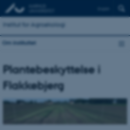
English
Institut for Agroøkologi
Om instituttet
Plantebeskyttelse i
Flakkebjerg