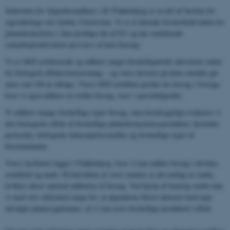
Sektionen for Afgrødesundhed i AU Flakkebjerg er en del af Institut for
Agroøkologi ved Aarhus Universitet. Vi er et førende forskerhold inden for
plantebeskyttelse i den nordlige del af EU og har omfattende
samarbejdsaktiviteter på tværs af hele Europa.
Vi er GEP-certificerede og udfører meget forskelligartede aktiviteter inden
for biologisk effektivitetstestning – og vores historie på dette område går
mere end 100 år tilbage. Vores GEP-certifikat gælder for forsøg i Sverige,
hvor vi også udfører en række forsøg, især i specialafgrøder.
Vi udfører mange forskellige typer forsøg, men hovedsageligt evaluerer vi
den biologiske effekt af forskellige plantebeskyttelsesprodukter, herunder
pesticider, biologiske bekæmpelsesmidler og forskellige typer af
biostimulanter.
Vores faciliteter ligger i Flakkebjerg, hvor vi kan udføre forsøg i drivhus,
semifield og mark. På halvdelen af ​​vores marker er det muligt at vande,
hvilket sikrer optimal udførelse af forsøg. Ved hjælp af kunstig smitte kan
vi med stor sikkerhed sørge for, at afgrøderne bliver inficeret med nøje
udvalgte plantesygdomme, så vi kan teste forskellige produkters effekt.