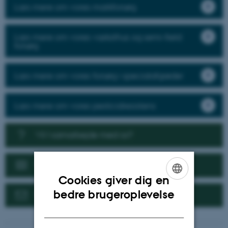
Læs mere om vores markforsøg
Læs mere om vores væksthus og semi-field
forsøg
Læs mere om vores forsøg i specialafgrøder
Læs mere om vores pesticidresistens
Vil I samarbejde med os?
Nyheder
Cookies giver dig en
ENGLISH
bedre brugeroplevelse
Kontakt
DANISH