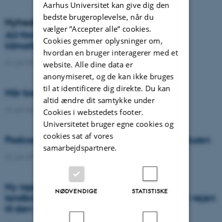
Aarhus Universitet kan give dig den
bedste brugeroplevelse, når du
Nyheder
vælger ”Accepter alle” cookies.
AU-forsker vinder prestigefyldt
Cookies gemmer oplysninger om,
klimaforskningspris
hvordan en bruger interagerer med et
24. juni 2026
-
DCA
website. Alle dine data er
anonymiseret, og de kan ikke bruges
til at identificere dig direkte. Du kan
Når borgere bidrager til videnskaben
altid ændre dit samtykke under
22. juni 2026
-
DCA
Cookies i webstedets footer.
Universitetet bruger egne cookies og
cookies sat af vores
Podcast: Tre tips til bedre samtaler om naturen
samarbejdspartnere.
22. juni 2026
-
DCA
Ny rapport: Danskerne bakker op om
NØDVENDIGE
STATISTISKE
landbrugets vigtighed, men er uenige om vejen
til den grønne omstilling