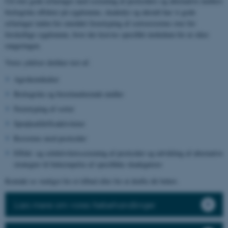
Ud over gode erfaringer med screening af pesticiders og alternative midlers
biologiske effekter på sygdomme, skadedyr og ukrudt har vi gode
erfaringer inden for området fænotyping af sortsresistens over for
forskellige sygdomme, hvor der kræves specifikt inokulum for at sikre
rangeringen.
Vores ydelser dækker test af:
Agrokemikalier
Biologiske og biostimulerende midler
Fænotyping af sorter
Sprøjteafdriftsaktiviteter
Resistens mod pesticider
Effekt- og selektivitetsscreening af pesticider og udvikling af alternative
strategier til bekæmpelse af specifikke skadegørere
Kontakt os venligst for et tilbud eller for at drøfte dit behov.
Læs mere om vores frøbehandlinger