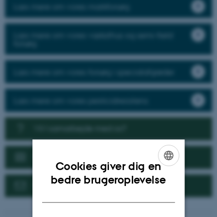
Læs mere om vores markforsøg
Læs mere om vores væksthus og semi-field
forsøg
Læs mere om vores forsøg i specialafgrøder
Læs mere om vores pesticidresistens
Vil I samarbejde med os?
Nyheder
Cookies giver dig en
ENGLISH
bedre brugeroplevelse
Kontakt
DANISH