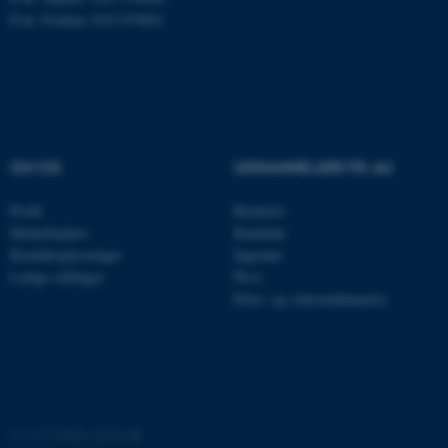
P-nr: Foulum 1015 079041
esctx
Microsoft Corporation
.login.microsoftonline.com
fpc
Microsoft Corporation
login.microsoftonline.com
OM OS
UDDANNELSER PÅ AU
__cf_bm
Cloudflare Inc.
.pure.au.dk
Profil
Bachelor
Medarbejdere
Kandidat
Kontaktoplysninger
Ingeniør
Ledige stillinger
Ph.d.
__cf_bm
Cloudflare Inc.
Efter- og videreuddannelse
.linkedin.com
__cf_bm
Cloudflare Inc.
.twitter.com
©
—
Cookies på au.dk