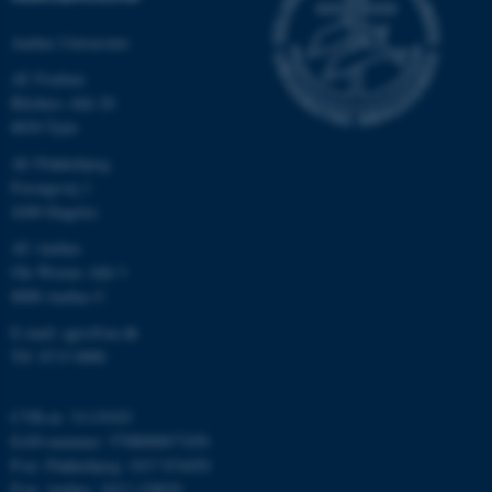
Aarhus Universitet
AU Foulum
Blichers Allé 20
8830 Tjele
AU Flakkebjerg
Forsøgsvej 1
4200 Slagelse
ASP.NET_SessionId
Microsoft Corporation
.au.dk
AU Aarhus
Ole Worms Allé 3
8000 Aarhus C
E-mail: agro@au.dk
JSESSIONID
Oracle Corporation
.au.dk
Tlf: 8715 0000
CVR-nr: 31119103
EAN-nummer: 5798000877450
ARRAffinity
Microsoft Corporation
.mitstudie.au.dk
P-nr: Flakkebjerg: 1017 874450
P-nr: Aarhus: 1013 139829