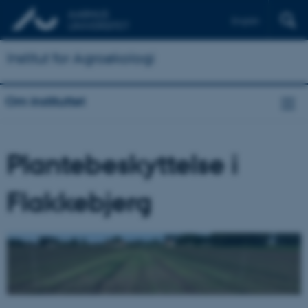
English
Institut for Agroøkologi
Om instituttet
Plantebeskyttelse i
Flakkebjerg