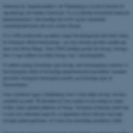
Sektionen for Afgrødesundhed i AU Flakkebjerg er en del af Institut for
Agroøkologi ved Aarhus Universitet. Vi er et førende forskerhold inden for
plantebeskyttelse i den nordlige del af EU og har omfattende
samarbejdsaktiviteter på tværs af hele Europa.
Vi er GEP-certificerede og udfører meget forskelligartede aktiviteter inden
for biologisk effektivitetstestning – og vores historie på dette område går
mere end 100 år tilbage. Vores GEP-certifikat gælder for forsøg i Sverige,
hvor vi også udfører en række forsøg, især i specialafgrøder.
Vi udfører mange forskellige typer forsøg, men hovedsageligt evaluerer vi
den biologiske effekt af forskellige plantebeskyttelsesprodukter, herunder
pesticider, biologiske bekæmpelsesmidler og forskellige typer af
biostimulanter.
Vores faciliteter ligger i Flakkebjerg, hvor vi kan udføre forsøg i drivhus,
semifield og mark. På halvdelen af ​​vores marker er det muligt at vande,
hvilket sikrer optimal udførelse af forsøg. Ved hjælp af kunstig smitte kan
vi med stor sikkerhed sørge for, at afgrøderne bliver inficeret med nøje
udvalgte plantesygdomme, så vi kan teste forskellige produkters effekt.