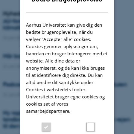
DANISH
Nyheder
AU-forsker vinder prestigefyldt
Aarhus Universitet kan give dig den
klimaforskningspris
bedste brugeroplevelse, når du
24. juni 2026
-
DCA
vælger ”Accepter alle” cookies.
Cookies gemmer oplysninger om,
hvordan en bruger interagerer med et
Når borgere bidrager til videnskaben
website. Alle dine data er
22. juni 2026
-
DCA
anonymiseret, og de kan ikke bruges
til at identificere dig direkte. Du kan
altid ændre dit samtykke under
Podcast: Tre tips til bedre samtaler om naturen
Cookies i webstedets footer.
22. juni 2026
-
DCA
Universitetet bruger egne cookies og
cookies sat af vores
samarbejdspartnere.
Ny rapport: Danskerne bakker op om
landbrugets vigtighed, men er uenige om vejen
til den grønne omstilling