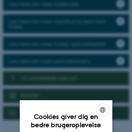
Læs mere om vores markforsøg
Læs mere om vores væksthus og semi-field
forsøg
Læs mere om vores forsøg i specialafgrøder
Læs mere om vores pesticidresistens
Vil I samarbejde med os?
Nyheder
Kontakt
Cookies giver dig en
ENGLISH
bedre brugeroplevelse
DANISH