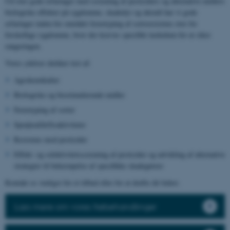
Ud over gode erfaringer med screening af pesticiders og alternative midlers
biologiske effekter på sygdomme, skadedyr og ukrudt har vi gode
erfaringer inden for området fænotyping af sortsresistens over for
forskellige sygdomme, hvor der kræves specifikt inokulum for at sikre
rangeringen.
Vores ydelser dækker test af:
Agrokemikalier
Biologiske og biostimulerende midler
Fænotyping af sorter
Sprøjteafdriftsaktiviteter
Resistens mod pesticider
Effekt- og selektivitetsscreening af pesticider og udvikling af alternative
strategier til bekæmpelse af specifikke skadegørere
Kontakt os venligst for et tilbud eller for at drøfte dit behov.
Læs mere om vores frøbehandlinger