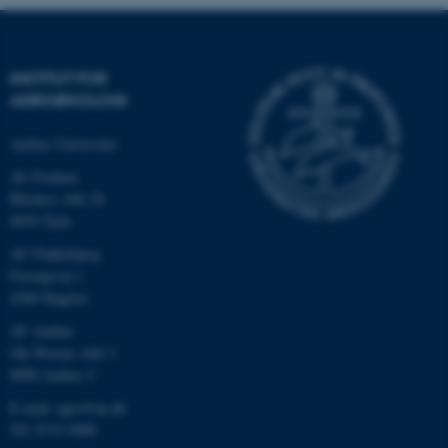
INSTITUT FOR
AGROØKOLOGI
Aarhus Universitet
AU Foulum
Blichers Allé 20
8830 Tjele
ASP.NET_SessionId
Microsoft Corporation
AU Flakkebjerg
.au.dk
Forsøgsvej 1
4200 Slagelse
AU Aarhus
Ole Worms Allé 3
JSESSIONID
Oracle Corporation
8000 Aarhus C
.au.dk
E-mail: agro@au.dk
Tlf: 8715 0000