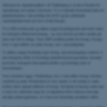
Sektionen for Afgrødesundhed i AU Flakkebjerg er en del af Institut for
Agroøkologi ved Aarhus Universitet. Vi er et førende forskerhold inden for
plantebeskyttelse i den nordlige del af EU og har omfattende
samarbejdsaktiviteter på tværs af hele Europa.
Vi er GEP-certificerede og udfører meget forskelligartede aktiviteter inden
for biologisk effektivitetstestning – og vores historie på dette område går
mere end 100 år tilbage. Vores GEP-certifikat gælder for forsøg i Sverige,
hvor vi også udfører en række forsøg, især i specialafgrøder.
Vi udfører mange forskellige typer forsøg, men hovedsageligt evaluerer vi
den biologiske effekt af forskellige plantebeskyttelsesprodukter, herunder
pesticider, biologiske bekæmpelsesmidler og forskellige typer af
biostimulanter.
Vores faciliteter ligger i Flakkebjerg, hvor vi kan udføre forsøg i drivhus,
semifield og mark. På halvdelen af ​​vores marker er det muligt at vande,
hvilket sikrer optimal udførelse af forsøg. Ved hjælp af kunstig smitte kan
vi med stor sikkerhed sørge for, at afgrøderne bliver inficeret med nøje
udvalgte plantesygdomme, så vi kan teste forskellige produkters effekt.