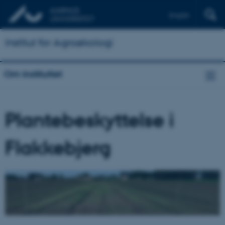
English
Institut for Agroøkologi
Om instituttet
Plantebeskyttelse i
Flakkebjerg