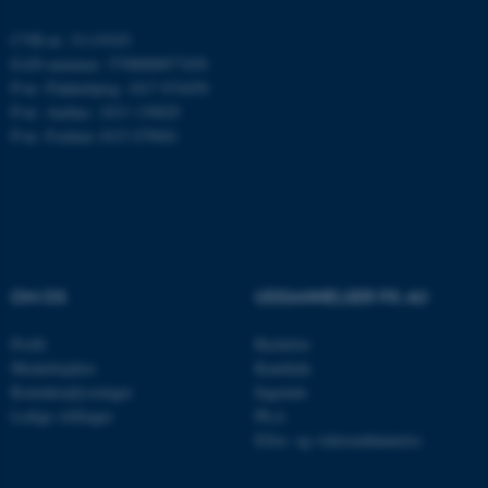
AWSALBTGCORS
Amazon Web Services, Inc.
airtable.com
CVR-nr: 31119103
EAN-nummer: 5798000877450
P-nr: Flakkebjerg: 1017 874450
P-nr: Aarhus: 1013 139829
P-nr: Foulum 1015 079041
CFTOKEN
Adobe Inc.
eddiprod.au.dk
OM OS
UDDANNELSER PÅ AU
Profil
Bachelor
OptanonConsent
OneTrust LLC
Medarbejdere
Kandidat
.pure.au.dk
Kontaktoplysninger
Ingeniør
Ledige stillinger
Ph.d.
Efter- og videreuddannelse