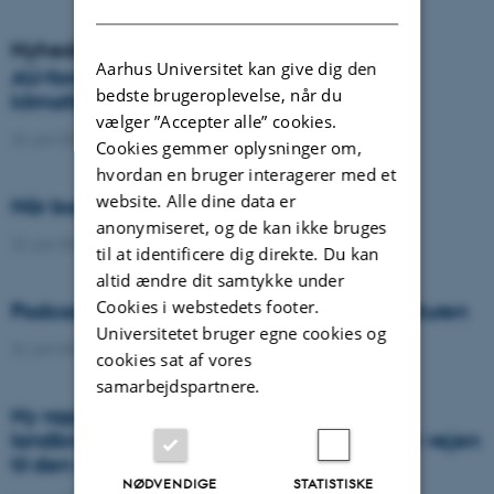
Nyheder
Aarhus Universitet kan give dig den
AU-forsker vinder prestigefyldt
bedste brugeroplevelse, når du
klimaforskningspris
vælger ”Accepter alle” cookies.
24. juni 2026
-
DCA
Cookies gemmer oplysninger om,
hvordan en bruger interagerer med et
website. Alle dine data er
Når borgere bidrager til videnskaben
anonymiseret, og de kan ikke bruges
22. juni 2026
-
DCA
til at identificere dig direkte. Du kan
altid ændre dit samtykke under
Cookies i webstedets footer.
Podcast: Tre tips til bedre samtaler om naturen
Universitetet bruger egne cookies og
22. juni 2026
-
DCA
cookies sat af vores
samarbejdspartnere.
Ny rapport: Danskerne bakker op om
landbrugets vigtighed, men er uenige om vejen
til den grønne omstilling
NØDVENDIGE
STATISTISKE