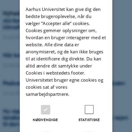
Aarhus Universitet kan give dig den
Nyheder
bedste brugeroplevelse, når du
AU-forsker vinder prestigefyldt
vælger ”Accepter alle” cookies.
klimaforskningspris
Cookies gemmer oplysninger om,
hvordan en bruger interagerer med et
24. juni 2026
-
DCA
website. Alle dine data er
anonymiseret, og de kan ikke bruges
Når borgere bidrager til videnskaben
til at identificere dig direkte. Du kan
22. juni 2026
-
DCA
altid ændre dit samtykke under
Cookies i webstedets footer.
Universitetet bruger egne cookies og
Podcast: Tre tips til bedre samtaler om naturen
cookies sat af vores
22. juni 2026
-
DCA
samarbejdspartnere.
Ny rapport: Danskerne bakker op om
landbrugets vigtighed, men er uenige om vejen
NØDVENDIGE
STATISTISKE
til den grønne omstilling