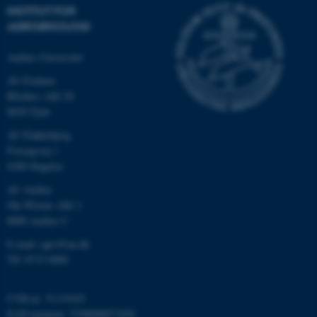
INSTITUT FOR
AGROØKOLOGI
Aarhus Universitet
AU Foulum
Blichers Allé 20
8830 Tjele
AU Flakkebjerg
Forsøgsvej 1
ASP.NET_SessionId
Microsoft Corporation
.au.dk
4200 Slagelse
AU Aarhus
Ole Worms Allé 3
8000 Aarhus C
JSESSIONID
Oracle Corporation
.au.dk
E-mail: agro@au.dk
Tlf: 8715 0000
CVR-nr: 31119103
ARRAffinity
Microsoft Corporation
.mitstudie.au.dk
EAN-nummer: 5798000877450