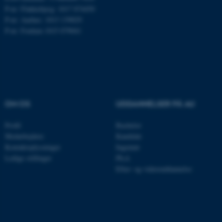
P-nr: Flakkebjerg: 1017 874450
P-nr: Aarhus: 1013 139829
P-nr: Foulum 1015 079041
esctx
Microsoft Corporation
.login.microsoftonline.com
fpc
Microsoft Corporation
login.microsoftonline.com
__cf_bm
Cloudflare Inc.
OM OS
UDDANNELSER PÅ AU
.pure.au.dk
Profil
Bachelor
Medarbejdere
Kandidat
Kontaktoplysninger
Ingeniør
__cf_bm
Cloudflare Inc.
Ledige stillinger
Ph.d.
.linkedin.com
Efter- og videreuddannelse
__cf_bm
Cloudflare Inc.
.twitter.com