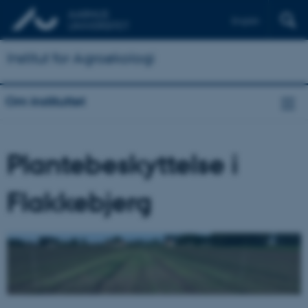
English
Institut for Agroøkologi
Om instituttet
Plantebeskyttelse i
Flakkebjerg