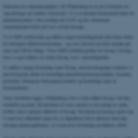
Sektionen for Afgrødesundhed i AU Flakkebjerg er en del af Institut for
Agroøkologi ved Aarhus Universitet. Vi er et førende forskerhold inden for
plantebeskyttelse i den nordlige del af EU og har omfattende
samarbejdsaktiviteter på tværs af hele Europa.
Vi er GEP-certificerede og udfører meget forskelligartede aktiviteter inden
for biologisk effektivitetstestning – og vores historie på dette område går
mere end 100 år tilbage. Vores GEP-certifikat gælder for forsøg i Sverige,
hvor vi også udfører en række forsøg, især i specialafgrøder.
Vi udfører mange forskellige typer forsøg, men hovedsageligt evaluerer vi
den biologiske effekt af forskellige plantebeskyttelsesprodukter, herunder
pesticider, biologiske bekæmpelsesmidler og forskellige typer af
biostimulanter.
Vores faciliteter ligger i Flakkebjerg, hvor vi kan udføre forsøg i drivhus,
semifield og mark. På halvdelen af ​​vores marker er det muligt at vande,
hvilket sikrer optimal udførelse af forsøg. Ved hjælp af kunstig smitte kan
vi med stor sikkerhed sørge for, at afgrøderne bliver inficeret med nøje
udvalgte plantesygdomme, så vi kan teste forskellige produkters effekt.