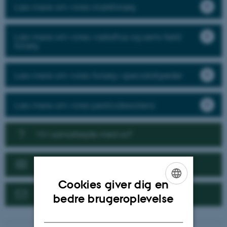
Læs mere om vores markforsøg
Læs mere om vores væksthus og semi-field
forsøg
Læs mere om vores forsøg i specialafgrøder
Læs mere om vores pesticidresistens
Vil I samarbejde med os?
Nyheder
Cookies giver dig en
Kontakt
ENGLISH
bedre brugeroplevelse
DANISH