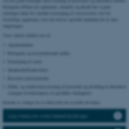
Ud over gode erfaringer med screening af pesticiders og alternative midlers
biologiske effekter på sygdomme, skadedyr og ukrudt har vi gode
erfaringer inden for området fænotyping af sortsresistens over for
forskellige sygdomme, hvor der kræves specifikt inokulum for at sikre
rangeringen.
Vores ydelser dækker test af:
Agrokemikalier
Biologiske og biostimulerende midler
Fænotyping af sorter
Sprøjteafdriftsaktiviteter
Resistens mod pesticider
Effekt- og selektivitetsscreening af pesticider og udvikling af alternative
strategier til bekæmpelse af specifikke skadegørere
Kontakt os venligst for et tilbud eller for at drøfte dit behov.
Læs mere om vores frøbehandlinger