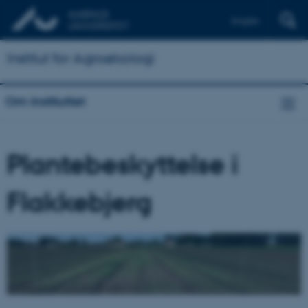
English
Institut for Agroøkologi
Om instituttet
Plantebeskyttelse i
Flakkebjerg