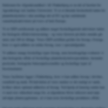
Sektionen for Afgrødesundhed i AU Flakkebjerg er en del af Institut for
Agroøkologi ved Aarhus Universitet. Vi er et førende forskerhold inden for
plantebeskyttelse i den nordlige del af EU og har omfattende
samarbejdsaktiviteter på tværs af hele Europa.
Vi er GEP-certificerede og udfører meget forskelligartede aktiviteter inden
for biologisk effektivitetstestning – og vores historie på dette område går
mere end 100 år tilbage. Vores GEP-certifikat gælder for forsøg i Sverige,
hvor vi også udfører en række forsøg, især i specialafgrøder.
Vi udfører mange forskellige typer forsøg, men hovedsageligt evaluerer vi
den biologiske effekt af forskellige plantebeskyttelsesprodukter, herunder
pesticider, biologiske bekæmpelsesmidler og forskellige typer af
biostimulanter.
Vores faciliteter ligger i Flakkebjerg, hvor vi kan udføre forsøg i drivhus,
semifield og mark. På halvdelen af ​​vores marker er det muligt at vande,
hvilket sikrer optimal udførelse af forsøg. Ved hjælp af kunstig smitte kan
vi med stor sikkerhed sørge for, at afgrøderne bliver inficeret med nøje
udvalgte plantesygdomme, så vi kan teste forskellige produkters effekt.