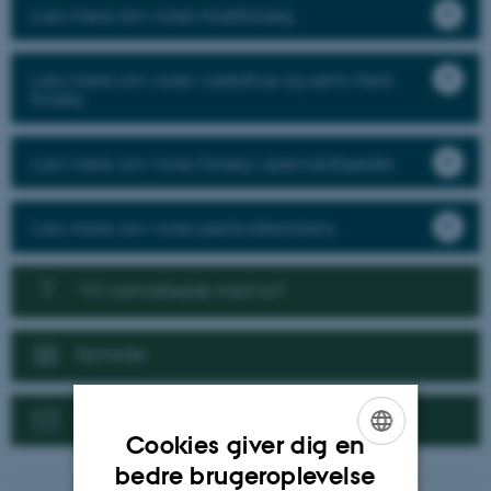
Læs mere om vores markforsøg
Læs mere om vores væksthus og semi-field
forsøg
Læs mere om vores forsøg i specialafgrøder
Læs mere om vores pesticidresistens
Vil I samarbejde med os?
Nyheder
Kontakt
Cookies giver dig en
ENGLISH
bedre brugeroplevelse