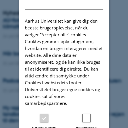
DANISH
Nyheder
AU-forsker vinder prestigefyldt
Aarhus Universitet kan give dig den
klimaforskningspris
bedste brugeroplevelse, når du
vælger ”Accepter alle” cookies.
24. juni 2026
-
DCA
Cookies gemmer oplysninger om,
hvordan en bruger interagerer med et
Når borgere bidrager til videnskaben
website. Alle dine data er
anonymiseret, og de kan ikke bruges
22. juni 2026
-
DCA
til at identificere dig direkte. Du kan
altid ændre dit samtykke under
Podcast: Tre tips til bedre samtaler om naturen
Cookies i webstedets footer.
Universitetet bruger egne cookies og
22. juni 2026
-
DCA
cookies sat af vores
samarbejdspartnere.
Ny rapport: Danskerne bakker op om
landbrugets vigtighed, men er uenige om vejen
til den grønne omstilling