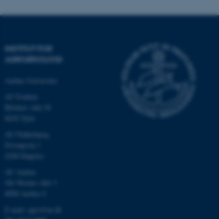
INSTITUT FOR
AGROØKOLOGI
Aarhus Universitet
AU Foulum
Blichers Allé 20
8830 Tjele
ASP.NET_SessionId
Microsoft Corporation
.au.dk
AU Flakkebjerg
Forsøgsvej 1
4200 Slagelse
AU Aarhus
JSESSIONID
Oracle Corporation
Ole Worms Allé 3
.au.dk
8000 Aarhus C
E-mail: agro@au.dk