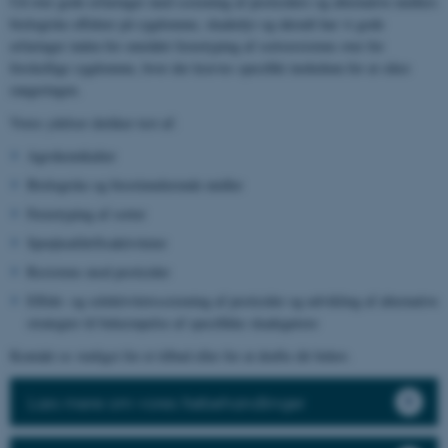
Ud over gode erfaringer med screening af pesticiders og alternative midlers
biologiske effekter på sygdomme, skadedyr og ukrudt har vi gode
erfaringer inden for området fænotyping af sortsresistens over for
forskellige sygdomme, hvor der kræves specifikt inokulum for at sikre
rangeringen.
Vores ydelser dækker test af:
Agrokemikalier
Biologiske og biostimulerende midler
Fænotyping af sorter
Sprøjteafdriftsaktiviteter
Resistens mod pesticider
Effekt- og selektivitetsscreening af pesticider og udvikling af alternative
strategier til bekæmpelse af specifikke skadegørere
Kontakt os venligst for et tilbud eller for at drøfte dit behov.
Læs mere om vores frøbehandlinger