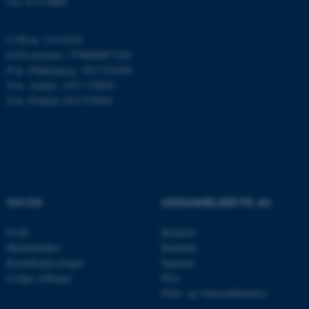
Tlf: 8715 0000
ARRAffinity
Microsoft Corporation
.mitstudie.au.dk
CVR-nr: 31119103
EAN-nummer: 5798000877450
P-nr: Flakkebjerg: 1017 874450
P-nr: Aarhus: 1013 139829
esctx
Microsoft Corporation
P-nr: Foulum 1015 079041
.login.microsoftonline.com
fpc
Microsoft Corporation
login.microsoftonline.com
__cf_bm
Cloudflare Inc.
.pure.au.dk
OM OS
UDDANNELSER PÅ AU
Profil
Bachelor
__cf_bm
Cloudflare Inc.
Medarbejdere
Kandidat
.linkedin.com
Kontaktoplysninger
Ingeniør
Ledige stillinger
Ph.d.
Efter- og videreuddannelse
__cf_bm
Cloudflare Inc.