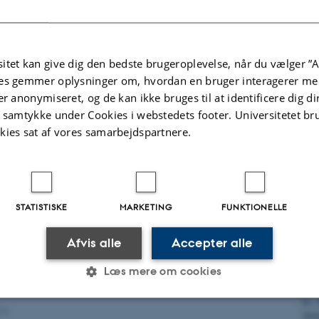
om vores frøbehandlinger
om vores markforsøg
itet kan give dig den bedste brugeroplevelse, når du vælger ”A
es gemmer oplysninger om, hvordan en bruger interagerer med
om vores væksthus og semi-field forsøg
er anonymiseret, og de kan ikke bruges til at identificere dig d
t samtykke under Cookies i webstedets footer. Universitetet br
kies sat af vores samarbejdspartnere.
om vores forsøg i specialafgrøder
om vores pesticidresistens
STATISTISKE
MARKETING
FUNKTIONELLE
Afvis alle
Accepter alle
Publ
 græs til biogas er i gang hos Madsen
Sortér 
Læs mere om cookies
Mat
nr. 
CA
2018