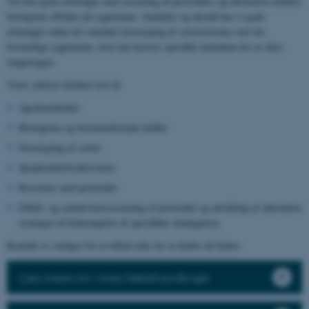
Ud over gode erfaringer med screening af pesticiders og alternative midlers
biologiske effekter på sygdomme, skadedyr og ukrudt har vi gode
erfaringer inden for området fænotyping af sortsresistens over for
forskellige sygdomme, hvor der kræves specifikt inokulum for at sikre
rangeringen.
Vores ydelser dækker test af:
Agrokemikalier
Biologiske og biostimulerende midler
Fænotyping af sorter
Sprøjteafdriftsaktiviteter
Resistens mod pesticider
Effekt- og selektivitetsscreening af pesticider og udvikling af alternative
strategier til bekæmpelse af specifikke skadegørere
Kontakt os venligst for et tilbud eller for at drøfte dit behov.
Læs mere om vores frøbehandlinger