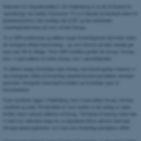
Sektionen for Afgrødesundhed i AU Flakkebjerg er en del af Institut for
Agroøkologi ved Aarhus Universitet. Vi er et førende forskerhold inden for
plantebeskyttelse i den nordlige del af EU og har omfattende
samarbejdsaktiviteter på tværs af hele Europa.
Vi er GEP-certificerede og udfører meget forskelligartede aktiviteter inden
for biologisk effektivitetstestning – og vores historie på dette område går
mere end 100 år tilbage. Vores GEP-certifikat gælder for forsøg i Sverige,
hvor vi også udfører en række forsøg, især i specialafgrøder.
Vi udfører mange forskellige typer forsøg, men hovedsageligt evaluerer vi
den biologiske effekt af forskellige plantebeskyttelsesprodukter, herunder
pesticider, biologiske bekæmpelsesmidler og forskellige typer af
biostimulanter.
Vores faciliteter ligger i Flakkebjerg, hvor vi kan udføre forsøg i drivhus,
semifield og mark. På halvdelen af ​​vores marker er det muligt at vande,
hvilket sikrer optimal udførelse af forsøg. Ved hjælp af kunstig smitte kan
vi med stor sikkerhed sørge for, at afgrøderne bliver inficeret med nøje
udvalgte plantesygdomme, så vi kan teste forskellige produkters effekt.