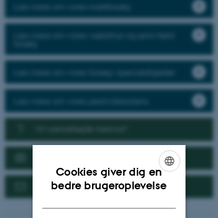
Læs mere om vores markforsøg
Læs mere om vores væksthus og semi-field
forsøg
Læs mere om vores forsøg i specialafgrøder
Læs mere om vores pesticidresistens
Vil I samarbejde med os?
Nyheder
Cookies giver dig en
ENGLISH
bedre brugeroplevelse
Kontakt
DANISH