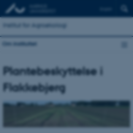
English
Institut for Agroøkologi
Om instituttet
Plantebeskyttelse i
Flakkebjerg