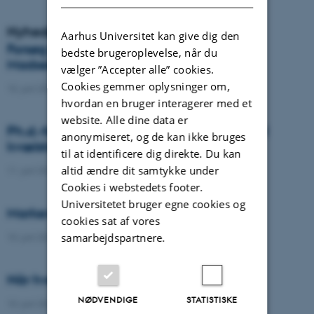
Nyheder
Aarhus Universitet kan give dig den
Forsøg med græs til biogas er i gang hos
bedste brugeroplevelse, når du
Madsen Bioenergi
vælger ”Accepter alle” cookies.
Cookies gemmer oplysninger om,
15. juni 2026
-
DCA
hvordan en bruger interagerer med et
website. Alle dine data er
Ph.d.-forsvar: Fjernmåling og dyb læring til
anonymiseret, og de kan ikke bruges
kvælstofstyring i vårbyg
til at identificere dig direkte. Du kan
altid ændre dit samtykke under
11. juni 2026
-
Ph.d.-forsvar
Cookies i webstedets footer.
Universitetet bruger egne cookies og
Marker som laboratorium
cookies sat af vores
samarbejdspartnere.
10. juni 2026
-
DCA
Når hvede lærer at passe på kvælstof
NØDVENDIGE
STATISTISKE
10. juni 2026
-
DCA