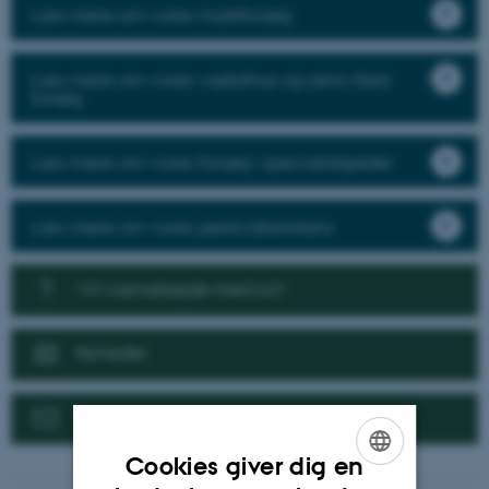
Læs mere om vores markforsøg
Læs mere om vores væksthus og semi-field
forsøg
Læs mere om vores forsøg i specialafgrøder
Læs mere om vores pesticidresistens
Vil I samarbejde med os?
Nyheder
Kontakt
Cookies giver dig en
ENGLISH