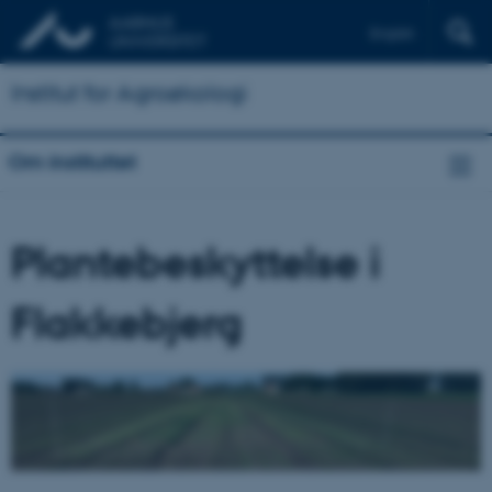
English
Institut for Agroøkologi
Om instituttet
Plantebeskyttelse i
Flakkebjerg