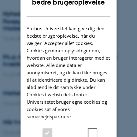
bedre brugeroplevelse
DANISH
Nyheder
Forsøg med græs til biogas er i gang hos
Madsen Bioenergi
Aarhus Universitet kan give dig den
bedste brugeroplevelse, når du
15. juni 2026
-
DCA
vælger ”Accepter alle” cookies.
Cookies gemmer oplysninger om,
Ph.d.-forsvar: Fjernmåling og dyb læring til
hvordan en bruger interagerer med et
kvælstofstyring i vårbyg
website. Alle dine data er
anonymiseret, og de kan ikke bruges
11. juni 2026
-
Ph.d.-forsvar
til at identificere dig direkte. Du kan
altid ændre dit samtykke under
Marker som laboratorium
Cookies i webstedets footer.
Universitetet bruger egne cookies og
10. juni 2026
-
DCA
cookies sat af vores
samarbejdspartnere.
Når hvede lærer at passe på kvælstof
10. juni 2026
-
DCA