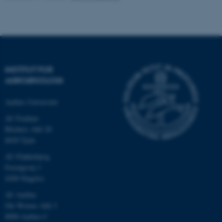
.au.dk
INSTITUT FOR
AGROØKOLOGI
Aarhus Universitet
AU Foulum
Blichers Allé 20
ASP.NET_SessionId
Microsoft Corporation
8830 Tjele
.au.dk
AU Flakkebjerg
Forsøgsvej 1
4200 Slagelse
JSESSIONID
AU Aarhus
Oracle Corporation
.au.dk
Ole Worms Allé 3
8000 Aarhus C