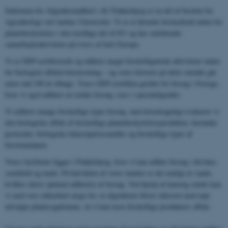
Sektionen for Afgrødesundhed i AU Flakkebjerg er en del af Institut for
Agroøkologi ved Aarhus Universitet. Vi er et førende forskerhold inden for
plantebeskyttelse i den nordlige del af EU og har omfattende
samarbejdsaktiviteter på tværs af hele Europa.
Vi er GEP-certificerede og udfører meget forskelligartede aktiviteter inden
for biologisk effektivitetstestning – og vores historie på dette område går
mere end 100 år tilbage. Vores GEP-certifikat gælder for forsøg i Sverige,
hvor vi også udfører en række forsøg, især i specialafgrøder.
Vi udfører mange forskellige typer forsøg, men hovedsageligt evaluerer vi
den biologiske effekt af forskellige plantebeskyttelsesprodukter, herunder
pesticider, biologiske bekæmpelsesmidler og forskellige typer af
biostimulanter.
Vores faciliteter ligger i Flakkebjerg, hvor vi kan udføre forsøg i drivhus,
semifield og mark. På halvdelen af ​​vores marker er det muligt at vande,
hvilket sikrer optimal udførelse af forsøg. Ved hjælp af kunstig smitte kan
vi med stor sikkerhed sørge for, at afgrøderne bliver inficeret med nøje
udvalgte plantesygdomme, så vi kan teste forskellige produkters effekt.