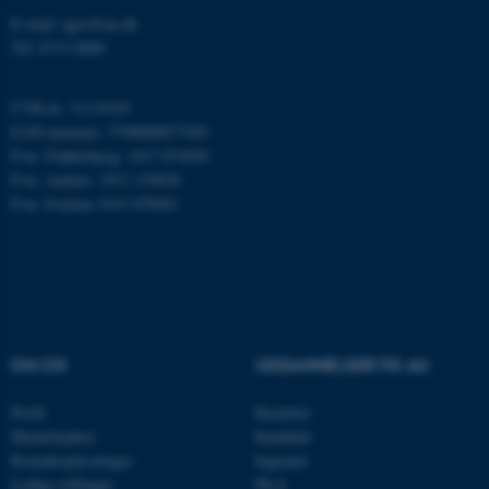
E-mail: agro@au.dk
ARRAffinity
Tlf: 8715 0000
Microsoft Corporation
.mitstudie.au.dk
CVR-nr: 31119103
EAN-nummer: 5798000877450
P-nr: Flakkebjerg: 1017 874450
esctx
Microsoft Corporation
P-nr: Aarhus: 1013 139829
.login.microsoftonline.com
P-nr: Foulum 1015 079041
fpc
Microsoft Corporation
login.microsoftonline.com
__cf_bm
Cloudflare Inc.
.pure.au.dk
OM OS
UDDANNELSER PÅ AU
__cf_bm
Cloudflare Inc.
Profil
Bachelor
.linkedin.com
Medarbejdere
Kandidat
Kontaktoplysninger
Ingeniør
Ledige stillinger
Ph.d.