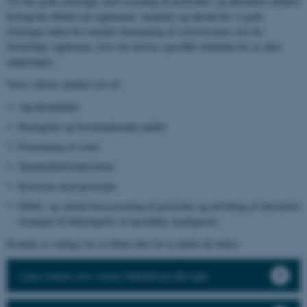
Ud over gode erfaringer med screening af pesticiders og alternative midlers
biologiske effekter på sygdomme, skadedyr og ukrudt har vi gode
erfaringer inden for området fænotyping af sortsresistens over for
forskellige sygdomme, hvor der kræves specifikt inokulum for at sikre
rangeringen.
Vores ydelser dækker test af:
Agrokemikalier
Biologiske og biostimulerende midler
Fænotyping af sorter
Sprøjteafdriftsaktiviteter
Resistens mod pesticider
Effekt- og selektivitetsscreening af pesticider og udvikling af alternative
strategier til bekæmpelse af specifikke skadegørere
Kontakt os venligst for et tilbud eller for at drøfte dit behov.
Læs mere om vores frøbehandlinger