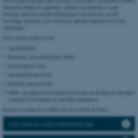
Ud over gode erfaringer med screening af pesticiders og alternative midlers
biologiske effekter på sygdomme, skadedyr og ukrudt har vi gode
erfaringer inden for området fænotyping af sortsresistens over for
forskellige sygdomme, hvor der kræves specifikt inokulum for at sikre
rangeringen.
Vores ydelser dækker test af:
Agrokemikalier
Biologiske og biostimulerende midler
Fænotyping af sorter
Sprøjteafdriftsaktiviteter
Resistens mod pesticider
Effekt- og selektivitetsscreening af pesticider og udvikling af alternative
strategier til bekæmpelse af specifikke skadegørere
Kontakt os venligst for et tilbud eller for at drøfte dit behov.
Læs mere om vores frøbehandlinger