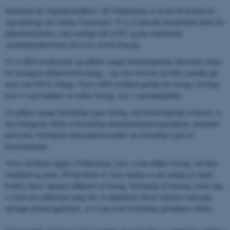
Sektionen for Afgrødesundhed i AU Flakkebjerg er en del af Institut for
Agroøkologi ved Aarhus Universitet. Vi er et førende forskerhold inden for
plantebeskyttelse i den nordlige del af EU og har omfattende
samarbejdsaktiviteter på tværs af hele Europa.
Vi er GEP-certificerede og udfører meget forskelligartede aktiviteter inden
for biologisk effektivitetstestning – og vores historie på dette område går
mere end 100 år tilbage. Vores GEP-certifikat gælder for forsøg i Sverige,
hvor vi også udfører en række forsøg, især i specialafgrøder.
Vi udfører mange forskellige typer forsøg, men hovedsageligt evaluerer vi
den biologiske effekt af forskellige plantebeskyttelsesprodukter, herunder
pesticider, biologiske bekæmpelsesmidler og forskellige typer af
biostimulanter.
Vores faciliteter ligger i Flakkebjerg, hvor vi kan udføre forsøg i drivhus,
semifield og mark. På halvdelen af ​​vores marker er det muligt at vande,
hvilket sikrer optimal udførelse af forsøg. Ved hjælp af kunstig smitte kan
vi med stor sikkerhed sørge for, at afgrøderne bliver inficeret med nøje
udvalgte plantesygdomme, så vi kan teste forskellige produkters effekt.