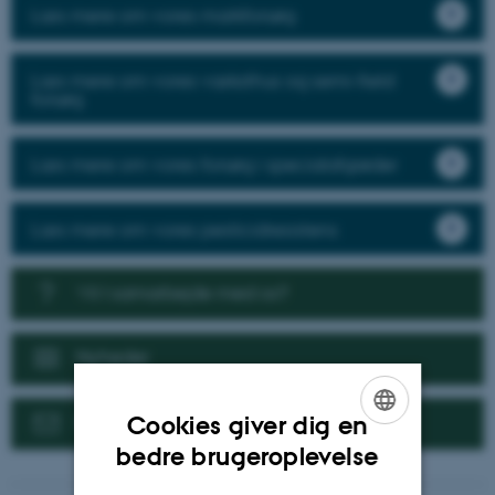
Læs mere om vores markforsøg
Læs mere om vores væksthus og semi-field
forsøg
Læs mere om vores forsøg i specialafgrøder
Læs mere om vores pesticidresistens
Vil I samarbejde med os?
Nyheder
Kontakt
Cookies giver dig en
ENGLISH
bedre brugeroplevelse
DANISH