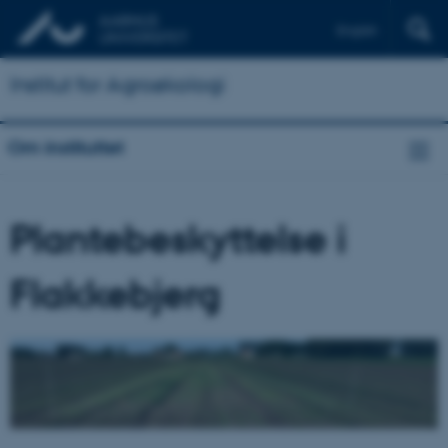
English
Institut for Agroøkologi
Om instituttet
Plantebeskyttelse i
Flakkebjerg