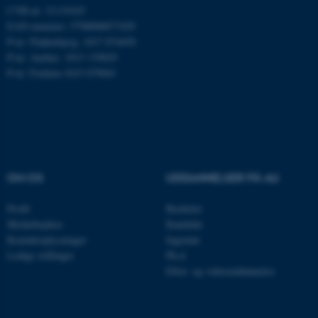
CVR-nr: 31119103
.mitstudie.au.dk
EAN-nummer: 5798000877450
P-nr: Flakkebjerg: 1017 874450
P-nr: Aarhus: 1013 139829
P-nr: Foulum 1015 079041
esctx
Microsoft Corporation
.login.microsoftonline.com
fpc
Microsoft Corporation
login.microsoftonline.com
__cf_bm
Cloudflare Inc.
.pure.au.dk
OM OS
UDDANNELSER PÅ AU
Profil
Bachelor
Medarbejdere
Kandidat
__cf_bm
Cloudflare Inc.
Kontaktoplysninger
Ingeniør
.linkedin.com
Ledige stillinger
Ph.d.
Efter- og videreuddannelse
__cf_bm
Cloudflare Inc.
.twitter.com