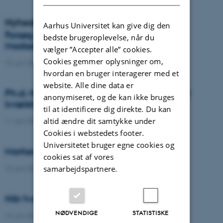
Nyheder
Aarhus Universitet kan give dig den
Forsøg med græs til biogas er i gang hos
bedste brugeroplevelse, når du
Madsen Bioenergi
vælger ”Accepter alle” cookies.
Cookies gemmer oplysninger om,
15. juni 2026
-
DCA
hvordan en bruger interagerer med et
website. Alle dine data er
Ph.d.-forsvar: Fjernmåling og dyb læring til
anonymiseret, og de kan ikke bruges
kvælstofstyring i vårbyg
til at identificere dig direkte. Du kan
altid ændre dit samtykke under
11. juni 2026
-
Ph.d.-forsvar
Cookies i webstedets footer.
Universitetet bruger egne cookies og
Marker som laboratorium
cookies sat af vores
samarbejdspartnere.
10. juni 2026
-
DCA
Når hvede lærer at passe på kvælstof
NØDVENDIGE
STATISTISKE
10. juni 2026
-
DCA