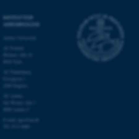
INSTITUT FOR
AGROØKOLOGI
Aarhus Universitet
AU Foulum
Blichers Allé 20
8830 Tjele
AU Flakkebjerg
ASP.NET_SessionId
Microsoft Corporation
.au.dk
Forsøgsvej 1
4200 Slagelse
AU Aarhus
Ole Worms Allé 3
JSESSIONID
Oracle Corporation
8000 Aarhus C
.au.dk
E-mail: agro@au.dk
Tlf: 8715 0000
ARRAffinity
Microsoft Corporation