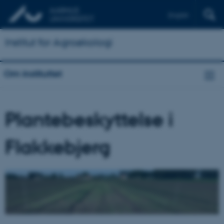
English
Institut for Agroøkologi
Om instituttet
Plantebeskyttelse i
Flakkebjerg