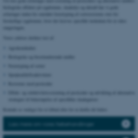
Ud over gode erfaringer med screening af pesticiders og alternative midlers
biologiske effekter på sygdomme, skadedyr og ukrudt har vi gode
erfaringer inden for området fænotyping af sortsresistens over for
forskellige sygdomme, hvor der kræves specifikt inokulum for at sikre
rangeringen.
Vores ydelser dækker test af:
Agrokemikalier
Biologiske og biostimulerende midler
Fænotyping af sorter
Sprøjteafdriftsaktiviteter
Resistens mod pesticider
Effekt- og selektivitetsscreening af pesticider og udvikling af alternative
strategier til bekæmpelse af specifikke skadegørere
Kontakt os venligst for et tilbud eller for at drøfte dit behov.
Læs mere om vores frøbehandlinger