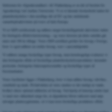
Sektionen for Afgrødesundhed i AU Flakkebjerg er en del af Institut for
Agroøkologi ved Aarhus Universitet. Vi er et førende forskerhold inden for
plantebeskyttelse i den nordlige del af EU og har omfattende
samarbejdsaktiviteter på tværs af hele Europa.
Vi er GEP-certificerede og udfører meget forskelligartede aktiviteter inden
for biologisk effektivitetstestning – og vores historie på dette område går
mere end 100 år tilbage. Vores GEP-certifikat gælder for forsøg i Sverige,
hvor vi også udfører en række forsøg, især i specialafgrøder.
Vi udfører mange forskellige typer forsøg, men hovedsageligt evaluerer vi
den biologiske effekt af forskellige plantebeskyttelsesprodukter, herunder
pesticider, biologiske bekæmpelsesmidler og forskellige typer af
biostimulanter.
Vores faciliteter ligger i Flakkebjerg, hvor vi kan udføre forsøg i drivhus,
semifield og mark. På halvdelen af ​​vores marker er det muligt at vande,
hvilket sikrer optimal udførelse af forsøg. Ved hjælp af kunstig smitte kan
vi med stor sikkerhed sørge for, at afgrøderne bliver inficeret med nøje
udvalgte plantesygdomme, så vi kan teste forskellige produkters effekt.