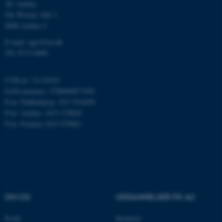
AU Aarhus
ASP.NET_SessionId
Ole Worms Allé 3
Microsoft Corporation
.au.dk
8000 Aarhus C
E-mail: agro@au.dk
Tlf: 8715 0000
JSESSIONID
Oracle Corporation
.au.dk
CVR-nr: 31119103
EAN-nummer: 5798000877450
P-nr: Flakkebjerg: 1017 874450
P-nr: Aarhus: 1013 139829
ARRAffinity
Microsoft Corporation
P-nr: Foulum 1015 079041
.mitstudie.au.dk
esctx
Microsoft Corporation
.login.microsoftonline.com
OM OS
UDDANNELSER PÅ AU
fpc
Microsoft Corporation
login.microsoftonline.com
Profil
Bachelor