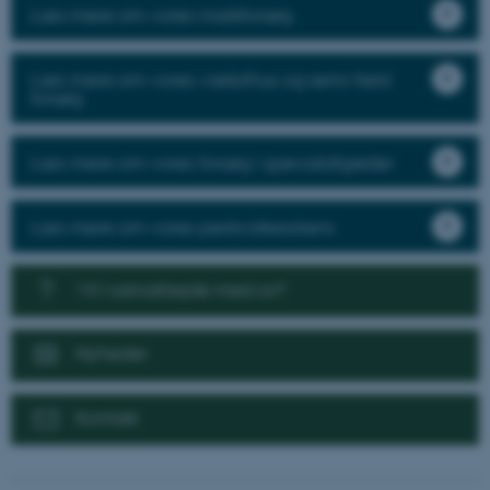
Læs mere om vores markforsøg
Læs mere om vores væksthus og semi-field
forsøg
Læs mere om vores forsøg i specialafgrøder
Læs mere om vores pesticidresistens
Vil I samarbejde med os?
Nyheder
Kontakt