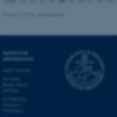
234
Forrige
230
231
232
233
235
236
237
238
239
Revideret 07.05.2026
-
Birgit S. Langvad
Navn
Udbyder / Domæne
be_typo_user
TYPO3 Association
.au.dk
fe_typo_user
Typo3 Association
INSTITUT FOR
.au.dk
AGROØKOLOGI
Aarhus Universitet
AU Foulum
Blichers Allé 20
8830 Tjele
AU Flakkebjerg
Forsøgsvej 1
4200 Slagelse