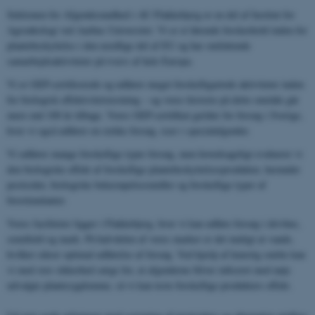
Sektionen for Afgrødesundhed i AU Flakkebjerg er en del af Institut for
Agroøkologi ved Aarhus Universitet. Vi er et førende forskerhold inden for
plantebeskyttelse i den nordlige del af EU og har omfattende
samarbejdsaktiviteter på tværs af hele Europa.
Vi er GEP-certificerede og udfører meget forskelligartede aktiviteter inden
for biologisk effektivitetstestning – og vores historie på dette område går
mere end 100 år tilbage. Vores GEP-certifikat gælder for forsøg i Sverige,
hvor vi også udfører en række forsøg, især i specialafgrøder.
Vi udfører mange forskellige typer forsøg, men hovedsageligt evaluerer vi
den biologiske effekt af forskellige plantebeskyttelsesprodukter, herunder
pesticider, biologiske bekæmpelsesmidler og forskellige typer af
biostimulanter.
Vores faciliteter ligger i Flakkebjerg, hvor vi kan udføre forsøg i drivhus,
semifield og mark. På halvdelen af ​​vores marker er det muligt at vande,
hvilket sikrer optimal udførelse af forsøg. Ved hjælp af kunstig smitte kan
vi med stor sikkerhed sørge for, at afgrøderne bliver inficeret med nøje
udvalgte plantesygdomme, så vi kan teste forskellige produkters effekt.