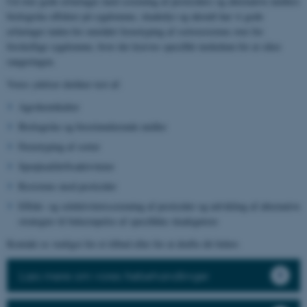
Ud over gode erfaringer med screening af pesticiders og alternative midlers
biologiske effekter på sygdomme, skadedyr og ukrudt har vi gode
erfaringer inden for området fænotyping af sortsresistens over for
forskellige sygdomme, hvor der kræves specifikt inokulum for at sikre
rangeringen.
Vores ydelser dækker test af:
Agrokemikalier
Biologiske og biostimulerende midler
Fænotyping af sorter
Sprøjteafdriftsaktiviteter
Resistens mod pesticider
Effekt- og selektivitetsscreening af pesticider og udvikling af alternative
strategier til bekæmpelse af specifikke skadegørere
Kontakt os venligst for et tilbud eller for at drøfte dit behov.
Læs mere om vores frøbehandlinger