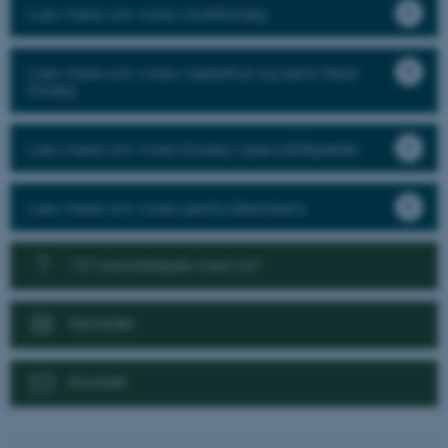
Læs mere om vores markforsøg
Læs mere om vores væksthus og semi-field
forsøg
Læs mere om vores forsøg i specialafgrøder
Læs mere om vores pesticidresistens
Vil I samarbejde med os?
Nyheder
Kontakt