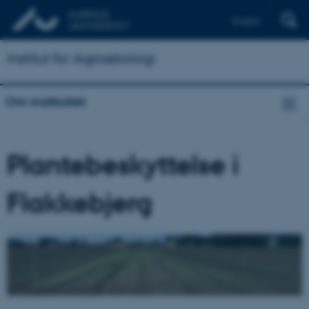
English
Institut for Agroøkologi
Om instituttet
Plantebeskyttelse i
Flakkebjerg