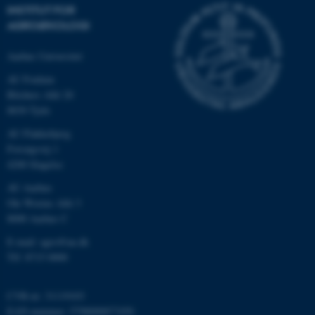
.au.dk
INSTITUT FOR
AGROØKOLOGI
Aarhus Universitet
fe_typo_user
Typo3 Association
.au.dk
AU Foulum
Blichers Allé 20
8830 Tjele
AU Flakkebjerg
Forsøgsvej 1
4200 Slagelse
AU Aarhus
Ole Worms Allé 3
8000 Aarhus C
E-mail: agro@au.dk
Tlf: 8715 0000
ASP.NET_SessionId
Microsoft Corporation
.au.dk
CVR-nr: 31119103
EAN-nummer: 5798000877450