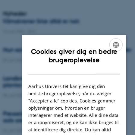
Nyheder
Klimakroner ikke altid er nok
15. juni 2026
-
DCA
Hun samler landbrugets kompleksitet i modeller
Cookies giver dig en bedre
ENGLISH
brugeroplevelse
09. juni 2026
-
DCA
DANISH
Landbruget kan indrettes, så det gavner dyr,
planter og økosystemer
Aarhus Universitet kan give dig den
bedste brugeroplevelse, når du vælger
08. juni 2026
-
DCA
”Accepter alle” cookies. Cookies gemmer
oplysninger om, hvordan en bruger
Presseklip: AI and satellite data reveal when
interagerer med et website. Alle dine data
soils are running dry or becoming too wet
er anonymiseret, og de kan ikke bruges til
at identificere dig direkte. Du kan altid
04. juni 2026
-
Agro