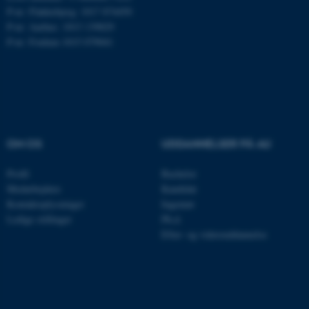
P-nr: Flakkebjerg: 1017 874450
JSESSIONID
P-nr: Aarhus: 1013 139829
Oracle Corporation
.au.dk
P-nr: Foulum 1015 079041
ARRAffinity
Microsoft Corporation
.mitstudie.au.dk
OM OS
UDDANNELSER PÅ AU
esctx
Microsoft Corporation
Profil
Bachelor
.login.microsoftonline.com
Medarbejdere
Kandidat
Kontaktoplysninger
Ingeniør
fpc
Microsoft Corporation
Ledige stillinger
Ph.d.
login.microsoftonline.com
Efter- og videreuddannelse
__cf_bm
Cloudflare Inc.
.pure.au.dk