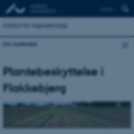
English
Institut for Agroøkologi
Om instituttet
Plantebeskyttelse i
Flakkebjerg