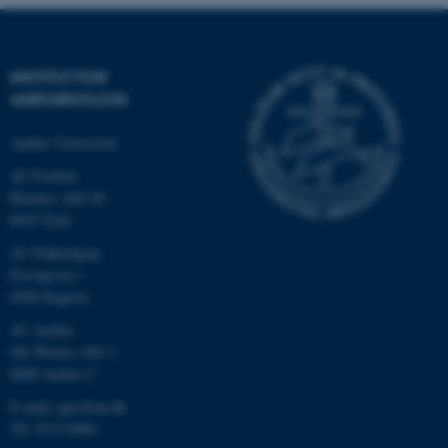
be_typo_user
TYPO3 Association
.au.dk
INSTITUT FOR
AGROØKOLOGI
fe_typo_user
Typo3 Association
.au.dk
Aarhus Universitet
AU Foulum
Blichers Allé 20
8830 Tjele
AU Flakkebjerg
Forsøgsvej 1
4200 Slagelse
AU Aarhus
Ole Worms Allé 3
8000 Aarhus C
E-mail: agro@au.dk
ASP.NET_SessionId
Microsoft Corporation
.au.dk
Tlf: 8715 0000