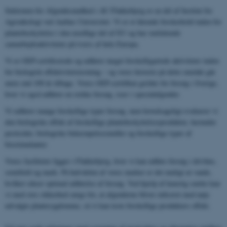
Sektionen for Afgrødesundhed i AU Flakkebjerg er en del af Institut for
Agroøkologi ved Aarhus Universitet. Vi er et førende forskerhold inden for
plantebeskyttelse i den nordlige del af EU og har omfattende
samarbejdsaktiviteter på tværs af hele Europa.
Vi er GEP-certificerede og udfører meget forskelligartede aktiviteter inden
for biologisk effektivitetstestning – og vores historie på dette område går
mere end 100 år tilbage. Vores GEP-certifikat gælder for forsøg i Sverige,
hvor vi også udfører en række forsøg, især i specialafgrøder.
Vi udfører mange forskellige typer forsøg, men hovedsageligt evaluerer vi
den biologiske effekt af forskellige plantebeskyttelsesprodukter, herunder
pesticider, biologiske bekæmpelsesmidler og forskellige typer af
biostimulanter.
Vores faciliteter ligger i Flakkebjerg, hvor vi kan udføre forsøg i drivhus,
semifield og mark. På halvdelen af ​​vores marker er det muligt at vande,
hvilket sikrer optimal udførelse af forsøg. Ved hjælp af kunstig smitte kan
vi med stor sikkerhed sørge for, at afgrøderne bliver inficeret med nøje
udvalgte plantesygdomme, så vi kan teste forskellige produkters effekt.