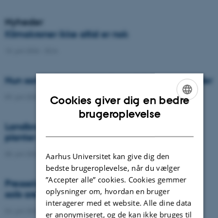
Nyheder
Klimakroner ikke altid er nok
15. juni 2026
-
DCA
Hun samler landbrugets kompleksitet i modeller
09. juni 2026
-
DCA
Cookies giver dig en bedre
ENGLISH
brugeroplevelse
Landbruget kan indrettes, så det gavner dyr,
DANISH
planter og økosystemer
08. juni 2026
-
DCA
Aarhus Universitet kan give dig den
bedste brugeroplevelse, når du vælger
”Accepter alle” cookies. Cookies gemmer
Presseklip: AI and satellite data reveal when
oplysninger om, hvordan en bruger
soils are running dry or becoming too wet
interagerer med et website. Alle dine data
04. juni 2026
-
Agro
er anonymiseret, og de kan ikke bruges til