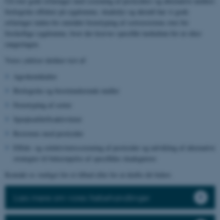
Ud over gode erfaringer med screening af pesticiders og alternative midlers
biologiske effekter på sygdomme, skadedyr og ukrudt har vi gode
erfaringer inden for området fænotyping af sortsresistens over for
forskellige sygdomme, hvor der kræves specifikt inokulum for at sikre
rangeringen.
Vores ydelser dækker test af:
Agrokemikalier
Biologiske og biostimulerende midler
Fænotyping af sorter
Sprøjteafdriftsaktiviteter
Resistens mod pesticider
Effekt- og selektivitetsscreening af pesticider og udvikling af alternative
strategier til bekæmpelse af specifikke skadegørere
Kontakt os venligst for et tilbud eller for at drøfte dit behov.
Læs mere om vores frøbehandlinger