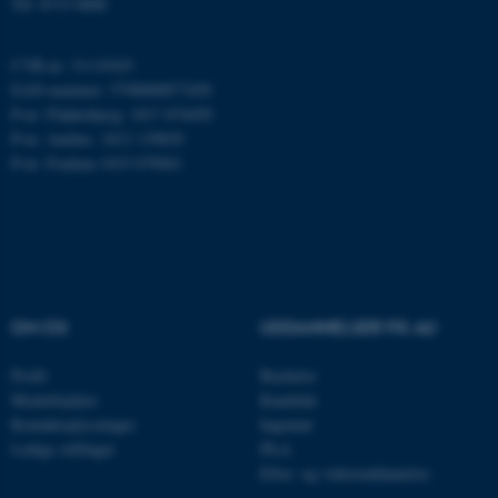
Tlf: 8715 0000
ARRAffinity
Microsoft Corporation
.mitstudie.au.dk
CVR-nr: 31119103
EAN-nummer: 5798000877450
P-nr: Flakkebjerg: 1017 874450
P-nr: Aarhus: 1013 139829
esctx
Microsoft Corporation
P-nr: Foulum 1015 079041
.login.microsoftonline.com
fpc
Microsoft Corporation
login.microsoftonline.com
__cf_bm
Cloudflare Inc.
.pure.au.dk
OM OS
UDDANNELSER PÅ AU
Profil
Bachelor
__cf_bm
Cloudflare Inc.
Medarbejdere
Kandidat
.linkedin.com
Kontaktoplysninger
Ingeniør
Ledige stillinger
Ph.d.
Efter- og videreuddannelse
__cf_bm
Cloudflare Inc.