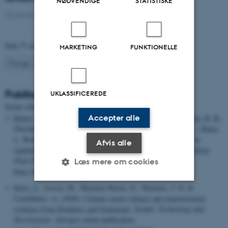
NØDVENDIGE
STATISTISKE
20. januar 2023
-
DCA
Side 77 af 133
MARKETING
FUNKTIONELLE
77
Forrige
1
…
76
78
…
133
Næste
Publikationer
UKLASSIFICEREDE
Sortér efter:
Dato
|
Forfatter
|
Titel
Accepter alle
Khatri, P. K.
, Kaur-Bhambra, J., Madriz-Ordeñana, K.
, Laursen, B. B.
,
Thordal-Christensen, H., Fan, X., Sølve, J., Gubry-Rangin, C.
, Hama,
J.
, Brandt, K. K.
& Fomsgaard, I. S.
(2026).
Benzoxazinoids as
Afvis alle
candidate compounds for biological nitrification inhibition in wheat
.
Plant Physiology and Biochemistry
,
234
, Artikel 111303.
Læs mere om cookies
https://doi.org/10.1016/j.plaphy.2026.111303
Riley, S.
, Acosta, M., Martínez-Barón, D., Martinez, J. D. &
Castellanos, A. (2026).
Climate-smart villages and empowerment:
Nødvendige
Statistiske
Marketing
evidence from Honduras and Guatemala
.
Gender, Technology and
Funktionelle
Uklassificerede
Development
. Advance online publication.