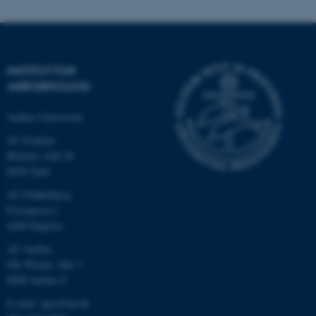
INSTITUT FOR
AGROØKOLOGI
Aarhus Universitet
AU Foulum
Blichers Allé 20
8830 Tjele
ASP.NET_SessionId
Microsoft Corporation
.au.dk
AU Flakkebjerg
Forsøgsvej 1
4200 Slagelse
AU Aarhus
JSESSIONID
Oracle Corporation
Ole Worms Allé 3
.au.dk
8000 Aarhus C
E-mail: agro@au.dk