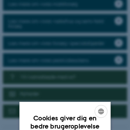
Læs mere om vores markforsøg
Læs mere om vores væksthus og semi-field
forsøg
Læs mere om vores forsøg i specialafgrøder
Læs mere om vores pesticidresistens
Vil I samarbejde med os?
Nyheder
Kontakt
Cookies giver dig en
ENGLISH
bedre brugeroplevelse