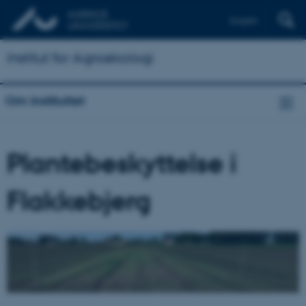
English
Institut for Agroøkologi
Om instituttet
Plantebeskyttelse i
Flakkebjerg