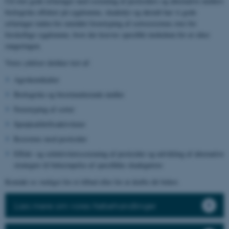
Ud over gode erfaringer med screening af pesticiders og alternative midlers
biologiske effekter på sygdomme, skadedyr og ukrudt har vi gode
erfaringer inden for området fænotyping af sortsresistens over for
forskellige sygdomme, hvor der kræves specifikt inokulum for at sikre
rangeringen.
Vores ydelser dækker test af:
Agrokemikalier
Biologiske og biostimulerende midler
Fænotyping af sorter
Sprøjteafdriftsaktiviteter
Resistens mod pesticider
Effekt- og selektivitetsscreening af pesticider og udvikling af alternative
strategier til bekæmpelse af specifikke skadegørere
Kontakt os venligst for et tilbud eller for at drøfte dit behov.
Læs mere om vores frøbehandlinger