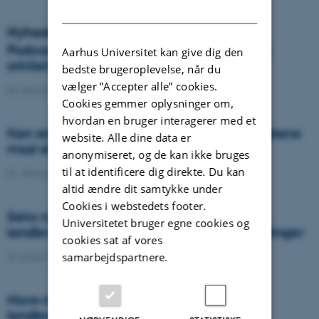
DANISH
Nyheder
Podcast: Fødevareproduktionens natur og
Aarhus Universitet kan give dig den
arkitektur: Grønt kul
bedste brugeroplevelse, når du
vælger ”Accepter alle” cookies.
03. februar 2023
-
DCA
Cookies gemmer oplysninger om,
hvordan en bruger interagerer med et
Kan rotation i kartoffelsorter forlænge resistens
website. Alle dine data er
mod skimmel?
anonymiseret, og de kan ikke bruges
til at identificere dig direkte. Du kan
01. februar 2023
-
DCA
altid ændre dit samtykke under
Cookies i webstedets footer.
Seks nye projekter med fokus på
Universitetet bruger egne cookies og
landbrugsbedrifters klima- og miljøudledninger
cookies sat af vores
samarbejdspartnere.
24. januar 2023
-
DCA
Novo-millioner til forskning i bæredygtig
landbrugs- og fødevareproduktion