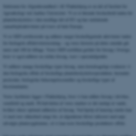
Sektionen for Afgrødesundhed i AU Flakkebjerg er en del af Institut for
Agroøkologi ved Aarhus Universitet. Vi er et førende forskerhold inden for
plantebeskyttelse i den nordlige del af EU og har omfattende
samarbejdsaktiviteter på tværs af hele Europa.
Vi er GEP-certificerede og udfører meget forskelligartede aktiviteter inden
for biologisk effektivitetstestning – og vores historie på dette område går
mere end 100 år tilbage. Vores GEP-certifikat gælder for forsøg i Sverige,
hvor vi også udfører en række forsøg, især i specialafgrøder.
Vi udfører mange forskellige typer forsøg, men hovedsageligt evaluerer vi
den biologiske effekt af forskellige plantebeskyttelsesprodukter, herunder
pesticider, biologiske bekæmpelsesmidler og forskellige typer af
biostimulanter.
Vores faciliteter ligger i Flakkebjerg, hvor vi kan udføre forsøg i drivhus,
semifield og mark. På halvdelen af ​​vores marker er det muligt at vande,
hvilket sikrer optimal udførelse af forsøg. Ved hjælp af kunstig smitte kan
vi med stor sikkerhed sørge for, at afgrøderne bliver inficeret med nøje
udvalgte plantesygdomme, så vi kan teste forskellige produkters effekt.