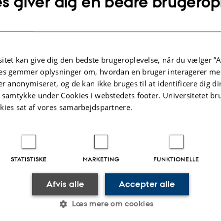
s giver dig en bedre brugerop
om vores frøbehandlinger
om vores markforsøg
itet kan give dig den bedste brugeroplevelse, når du vælger ”A
om vores væksthus og semi-field forsøg
es gemmer oplysninger om, hvordan en bruger interagerer med
er anonymiseret, og de kan ikke bruges til at identificere dig d
om vores forsøg i specialafgrøder
t samtykke under Cookies i webstedets footer. Universitetet br
kies sat af vores samarbejdspartnere.
om vores pesticidresistens
STATISTISKE
MARKETING
FUNKTIONELLE
Publ
Afvis alle
Accepter alle
 giver fordele for grøn bioraffinering
Sortér 
Even
Læs mere om cookies
-
DCA
M. 
Euro