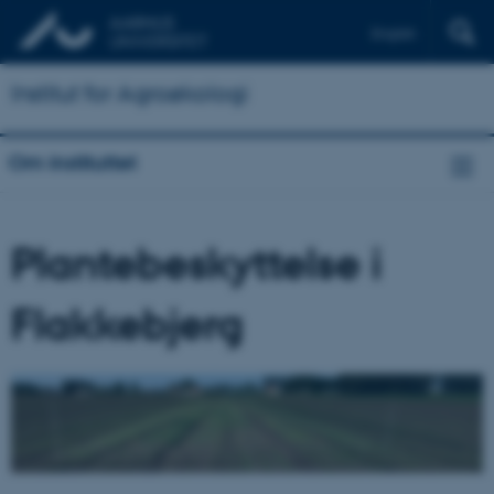
English
Institut for Agroøkologi
Om instituttet
Plantebeskyttelse i
Flakkebjerg