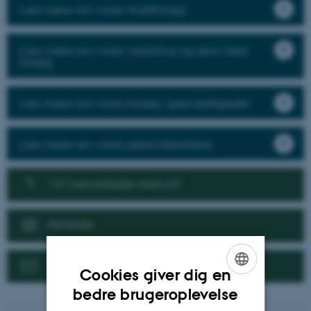
Læs mere om vores markforsøg
Læs mere om vores væksthus og semi-field
forsøg
Læs mere om vores forsøg i specialafgrøder
Læs mere om vores pesticidresistens
Vil I samarbejde med os?
Nyheder
Kontakt
Cookies giver dig en
ENGLISH
bedre brugeroplevelse
DANISH