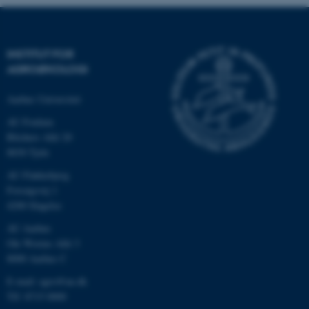
INSTITUT FOR
AGROØKOLOGI
Aarhus Universitet
AU Foulum
Blichers Allé 20
8830 Tjele
ASP.NET_SessionId
Microsoft Corporation
AU Flakkebjerg
.au.dk
Forsøgsvej 1
4200 Slagelse
AU Aarhus
Ole Worms Allé 3
JSESSIONID
Oracle Corporation
8000 Aarhus C
.au.dk
E-mail: agro@au.dk
Tlf: 8715 0000