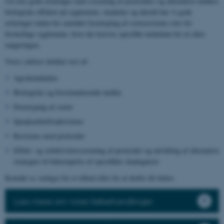
Ud over gode erfaringer med screening af pesticiders og alternative midlers
biologiske effekter på sygdomme, skadedyr og ukrudt har vi gode
erfaringer inden for området fænotyping af sortsresistens over for
forskellige sygdomme, hvor der kræves specifikt inokulum for at sikre
rangeringen.
Vores ydelser dækker test af:
Agrokemikalier
Biologiske og biostimulerende midler
Fænotyping af sorter
Sprøjteafdriftsaktiviteter
Resistens mod pesticider
Effekt- og selektivitetsscreening af pesticider og udvikling af alternative
strategier til bekæmpelse af specifikke skadegørere
Kontakt os venligst for et tilbud eller for at drøfte dit behov.
Læs mere om vores frøbehandlinger