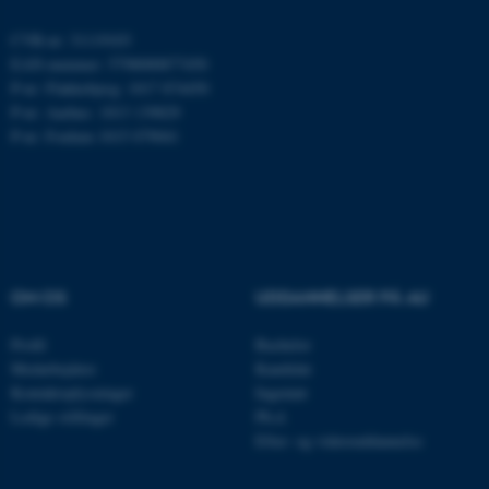
ARRAffinity
Microsoft Corporation
.mitstudie.au.dk
CVR-nr: 31119103
EAN-nummer: 5798000877450
P-nr: Flakkebjerg: 1017 874450
P-nr: Aarhus: 1013 139829
P-nr: Foulum 1015 079041
esctx
Microsoft Corporation
.login.microsoftonline.com
fpc
Microsoft Corporation
login.microsoftonline.com
__cf_bm
Cloudflare Inc.
.pure.au.dk
OM OS
UDDANNELSER PÅ AU
Profil
Bachelor
__cf_bm
Medarbejdere
Kandidat
Cloudflare Inc.
.linkedin.com
Kontaktoplysninger
Ingeniør
Ledige stillinger
Ph.d.
Efter- og videreuddannelse
__cf_bm
Cloudflare Inc.