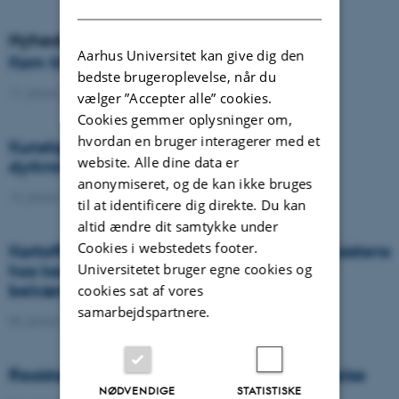
Nyheder
Aarhus Universitet kan give dig den
Kom til temadag om blomsterstriber
bedste brugeroplevelse, når du
11. januar 2023
-
Temadag
vælger ”Accepter alle” cookies.
Cookies gemmer oplysninger om,
hvordan en bruger interagerer med et
Kunstig intelligens skal overvåge
website. Alle dine data er
dyrkningsjordens sundhed
anonymiseret, og de kan ikke bruges
13. januar 2023
-
DCA
til at identificere dig direkte. Du kan
altid ændre dit samtykke under
Cookies i webstedets footer.
Kartoffelproduktionen trues af stigende resistens
Universitetet bruger egne cookies og
hos kartoffelskimmel mod kemiske
bekæmpelsesmidler
cookies sat af vores
samarbejdspartnere.
06. januar 2023
-
DCA
Resistent rajgræs – udvikling og forebyggelse
NØDVENDIGE
STATISTISKE