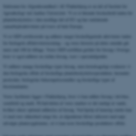
Sektionen for Afgrødesundhed i AU Flakkebjerg er en del af Institut for
Agroøkologi ved Aarhus Universitet. Vi er et førende forskerhold inden for
plantebeskyttelse i den nordlige del af EU og har omfattende
samarbejdsaktiviteter på tværs af hele Europa.
Vi er GEP-certificerede og udfører meget forskelligartede aktiviteter inden
for biologisk effektivitetstestning – og vores historie på dette område går
mere end 100 år tilbage. Vores GEP-certifikat gælder for forsøg i Sverige,
hvor vi også udfører en række forsøg, især i specialafgrøder.
Vi udfører mange forskellige typer forsøg, men hovedsageligt evaluerer vi
den biologiske effekt af forskellige plantebeskyttelsesprodukter, herunder
pesticider, biologiske bekæmpelsesmidler og forskellige typer af
biostimulanter.
Vores faciliteter ligger i Flakkebjerg, hvor vi kan udføre forsøg i drivhus,
semifield og mark. På halvdelen af ​​vores marker er det muligt at vande,
hvilket sikrer optimal udførelse af forsøg. Ved hjælp af kunstig smitte kan
vi med stor sikkerhed sørge for, at afgrøderne bliver inficeret med nøje
udvalgte plantesygdomme, så vi kan teste forskellige produkters effekt.