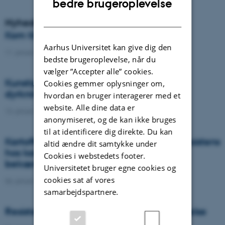
bedre brugeroplevelse
DANISH
Nyheder
Kom til temadag om blomsterstriber
Aarhus Universitet kan give dig den
11. januar 2023
-
Temadag
bedste brugeroplevelse, når du
vælger ”Accepter alle” cookies.
Kunstig intelligens skal overvåge
Cookies gemmer oplysninger om,
dyrkningsjordens sundhed
hvordan en bruger interagerer med et
website. Alle dine data er
13. januar 2023
-
DCA
anonymiseret, og de kan ikke bruges
til at identificere dig direkte. Du kan
Kartoffelproduktionen trues af stigende resistens
altid ændre dit samtykke under
hos kartoffelskimmel mod kemiske
Cookies i webstedets footer.
bekæmpelsesmidler
Universitetet bruger egne cookies og
cookies sat af vores
06. januar 2023
-
DCA
samarbejdspartnere.
Resistent rajgræs – udvikling og forebyggelse