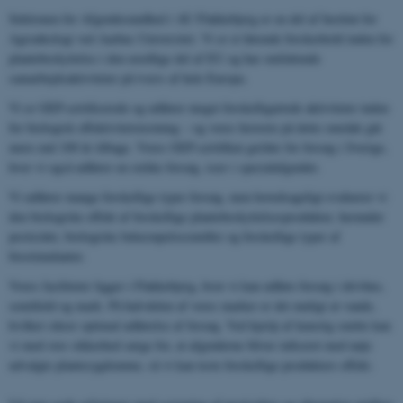
Sektionen for Afgrødesundhed i AU Flakkebjerg er en del af Institut for
Agroøkologi ved Aarhus Universitet. Vi er et førende forskerhold inden for
plantebeskyttelse i den nordlige del af EU og har omfattende
samarbejdsaktiviteter på tværs af hele Europa.
Vi er GEP-certificerede og udfører meget forskelligartede aktiviteter inden
for biologisk effektivitetstestning – og vores historie på dette område går
mere end 100 år tilbage. Vores GEP-certifikat gælder for forsøg i Sverige,
hvor vi også udfører en række forsøg, især i specialafgrøder.
Vi udfører mange forskellige typer forsøg, men hovedsageligt evaluerer vi
den biologiske effekt af forskellige plantebeskyttelsesprodukter, herunder
pesticider, biologiske bekæmpelsesmidler og forskellige typer af
biostimulanter.
Vores faciliteter ligger i Flakkebjerg, hvor vi kan udføre forsøg i drivhus,
semifield og mark. På halvdelen af ​​vores marker er det muligt at vande,
hvilket sikrer optimal udførelse af forsøg. Ved hjælp af kunstig smitte kan
vi med stor sikkerhed sørge for, at afgrøderne bliver inficeret med nøje
udvalgte plantesygdomme, så vi kan teste forskellige produkters effekt.