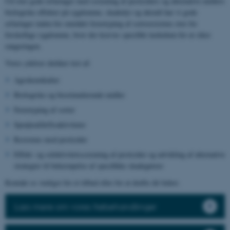
Ud over gode erfaringer med screening af pesticiders og alternative midlers
biologiske effekter på sygdomme, skadedyr og ukrudt har vi gode
erfaringer inden for området fænotyping af sortsresistens over for
forskellige sygdomme, hvor der kræves specifikt inokulum for at sikre
rangeringen.
Vores ydelser dækker test af:
Agrokemikalier
Biologiske og biostimulerende midler
Fænotyping af sorter
Sprøjteafdriftsaktiviteter
Resistens mod pesticider
Effekt- og selektivitetsscreening af pesticider og udvikling af alternative
strategier til bekæmpelse af specifikke skadegørere
Kontakt os venligst for et tilbud eller for at drøfte dit behov.
Læs mere om vores frøbehandlinger