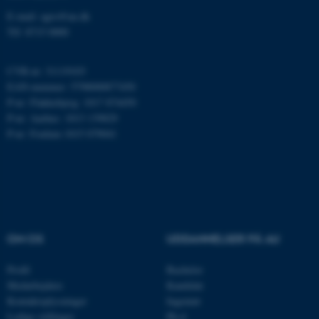
E-mail: agro@au.dk
AWSALBTGCORS
Amazon Web Services, Inc.
Tlf: 8715 0000
airtable.com
CVR-nr: 31119103
EAN-nummer: 5798000877450
P-nr: Flakkebjerg: 1017 874450
CFTOKEN
Adobe Inc.
P-nr: Aarhus: 1013 139829
eddiprod.au.dk
P-nr: Foulum 1015 079041
OM OS
UDDANNELSER PÅ AU
OptanonConsent
OneTrust LLC
Profil
Bachelor
.pure.au.dk
Medarbejdere
Kandidat
Kontaktoplysninger
Ingeniør
Ledige stillinger
Ph.d.