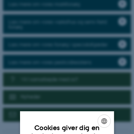
Læs mere om vores markforsøg
Læs mere om vores væksthus og semi-field
forsøg
Læs mere om vores forsøg i specialafgrøder
Læs mere om vores pesticidresistens
Vil I samarbejde med os?
Nyheder
Kontakt
Cookies giver dig en
ENGLISH