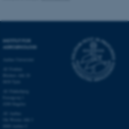
.au.dk
INSTITUT FOR
AGROØKOLOGI
Aarhus Universitet
AU Foulum
Blichers Allé 20
ASP.NET_SessionId
Microsoft Corporation
8830 Tjele
.au.dk
AU Flakkebjerg
Forsøgsvej 1
4200 Slagelse
JSESSIONID
Oracle Corporation
AU Aarhus
.au.dk
Ole Worms Allé 3
8000 Aarhus C