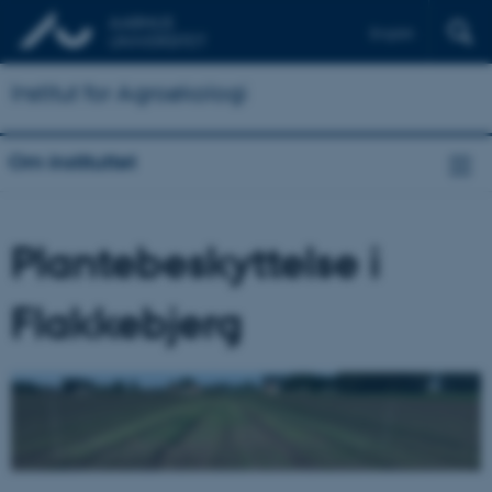
English
Institut for Agroøkologi
Om instituttet
Plantebeskyttelse i
Flakkebjerg