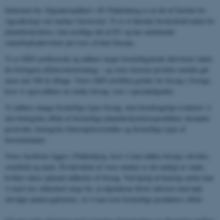
Sektionen for Afgrødesundhed i AU Flakkebjerg er en del af Institut for
Agroøkologi ved Aarhus Universitet. Vi er et førende forskerhold inden for
plantebeskyttelse i den nordlige del af EU og har omfattende
samarbejdsaktiviteter på tværs af hele Europa.
Vi er GEP-certificerede og udfører meget forskelligartede aktiviteter inden
for biologisk effektivitetstestning – og vores historie på dette område går
mere end 100 år tilbage. Vores GEP-certifikat gælder for forsøg i Sverige,
hvor vi også udfører en række forsøg, især i specialafgrøder.
Vi udfører mange forskellige typer forsøg, men hovedsageligt evaluerer vi
den biologiske effekt af forskellige plantebeskyttelsesprodukter, herunder
pesticider, biologiske bekæmpelsesmidler og forskellige typer af
biostimulanter.
Vores faciliteter ligger i Flakkebjerg, hvor vi kan udføre forsøg i drivhus,
semifield og mark. På halvdelen af ​​vores marker er det muligt at vande,
hvilket sikrer optimal udførelse af forsøg. Ved hjælp af kunstig smitte kan
vi med stor sikkerhed sørge for, at afgrøderne bliver inficeret med nøje
udvalgte plantesygdomme, så vi kan teste forskellige produkters effekt.