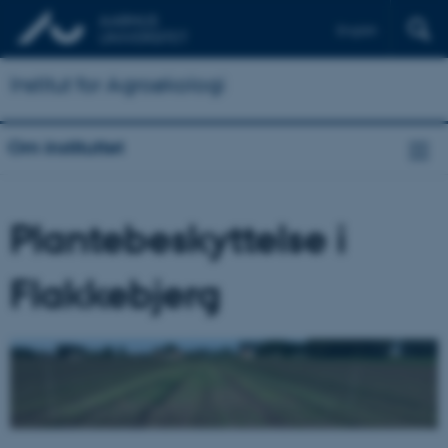
English
Institut for Agroøkologi
Om instituttet
Plantebeskyttelse i
Flakkebjerg