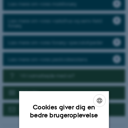
Læs mere om vores markforsøg
Læs mere om vores væksthus og semi-field
forsøg
Læs mere om vores forsøg i specialafgrøder
Læs mere om vores pesticidresistens
Vil I samarbejde med os?
Nyheder
Cookies giver dig en
Kontakt
ENGLISH
bedre brugeroplevelse
DANISH