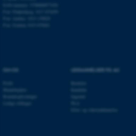
airtable.com
EAN-nummer: 5798000877450
P-nr: Flakkebjerg: 1017 874450
P-nr: Aarhus: 1013 139829
P-nr: Foulum 1015 079041
CFTOKEN
Adobe Inc.
eddiprod.au.dk
OM OS
UDDANNELSER PÅ AU
Profil
Bachelor
Medarbejdere
Kandidat
OptanonConsent
OneTrust LLC
Kontaktoplysninger
Ingeniør
.pure.au.dk
Ledige stillinger
Ph.d.
Efter- og videreuddannelse