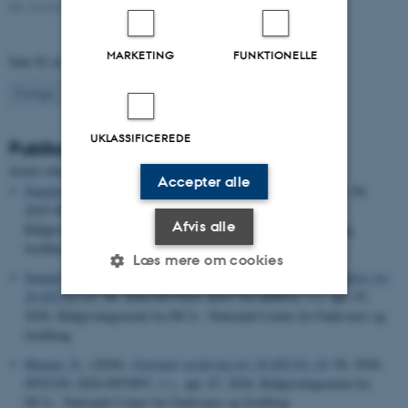
08. november 2022
-
DCA
MARKETING
FUNKTIONELLE
Side 82 af 133
82
Forrige
1
…
81
83
…
133
Næste
UKLASSIFICEREDE
Publikationer
Sortér efter:
Dato
|
Forfatter
|
Titel
Accepter alle
Sønderskov, M.
, (2026).
National vurdering af 25-KX-FL-34
, Nr.
2025-0897285, 2019-762-000817, 1 s., sep. 29, 2025.
Afvis alle
Rådgivningsnotat fra DCA - Nationalt Center for Fødevarer og
Jordbrug
Læs mere om cookies
Sønderskov, M.
, (2026).
National vurdering af udvidet anvendelse for
26-KX-FL-07
, Nr. 2026-0937829; 2019-762-000832, 1 s., apr. 07,
2026. Rådgivningsnotat fra DCA - Nationalt Center for Fødevarer og
Nødvendige
Statistiske
Marketing
Jordbrug
Funktionelle
Uklassificerede
Matzen, N.
, (2026).
National vurdering for 26-KX-FL-10
, Nr. 2026-
0955230; 2026-0953897, 1 s., apr. 07, 2026. Rådgivningsnotat fra
DCA - Nationalt Center for Fødevarer og Jordbrug