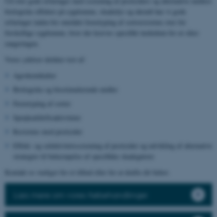
Ud over gode erfaringer med screening af pesticiders og alternative midlers
biologiske effekter på sygdomme, skadedyr og ukrudt har vi gode
erfaringer inden for området fænotyping af sortsresistens over for
forskellige sygdomme, hvor der kræves specifikt inokulum for at sikre
rangeringen.
Vores ydelser dækker test af:
Agrokemikalier
Biologiske og biostimulerende midler
Fænotyping af sorter
Sprøjteafdriftsaktiviteter
Resistens mod pesticider
Effekt- og selektivitetsscreening af pesticider og udvikling af alternative
strategier til bekæmpelse af specifikke skadegørere
Kontakt os venligst for et tilbud eller for at drøfte dit behov.
Læs mere om vores frøbehandlinger