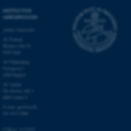
INSTITUT FOR
AGROØKOLOGI
Aarhus Universitet
AU Foulum
Blichers Allé 20
8830 Tjele
AU Flakkebjerg
ASP.NET_SessionId
Microsoft Corporation
Forsøgsvej 1
.au.dk
4200 Slagelse
AU Aarhus
Ole Worms Allé 3
8000 Aarhus C
JSESSIONID
Oracle Corporation
.au.dk
E-mail: agro@au.dk
Tlf: 8715 0000
AWSALBTGCORS
Amazon Web Services, Inc.
CVR-nr: 31119103