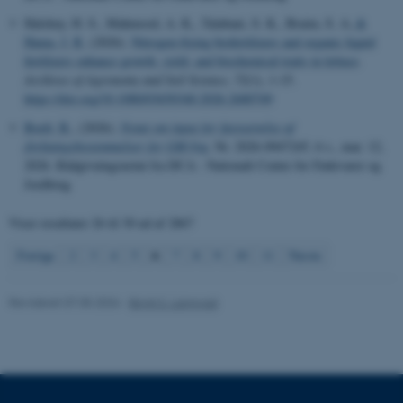
Halshoy, H. S., Mahmood, A. K., Talabani, S. K., Braim, S. A.
&
Nødvendige cookies hjælper
Hama, J. R.
(2026).
Nitrogen-fixing biofertilizers and organic liquid
med at gøre hjemmesiden
fertilizers enhance growth, yield, and biochemical traits in lettuce
.
brugbar ved at aktivere nogle
Archives of Agronomy and Soil Science
,
72
(1), 1-15.
grundlæggende funktioner
https://doi.org/10.1080/03650340.2026.2680749
som navigation mm.
Boelt, B.
, (2026).
Notat om input for fastsættelse af
Hjemmesiden kan ikke
dyrkningsbestemmelser for GM-byg
, Nr. 2026-0947245, 6 s., mar. 12,
fungerer uden disse cookies.
2026. Rådgivningsnotat fra DCA - Nationalt Center for Fødevarer og
Jordbrug
Viser resultater
26 til 30
ud af
2867
Navn
Udbyder / Domæne
6
Forrige
2
3
4
5
7
8
9
10
11
Næste
be_typo_user
TYPO3 Association
.au.dk
Revideret 07.05.2026
-
Birgit S. Langvad
fe_typo_user
Typo3 Association
.au.dk