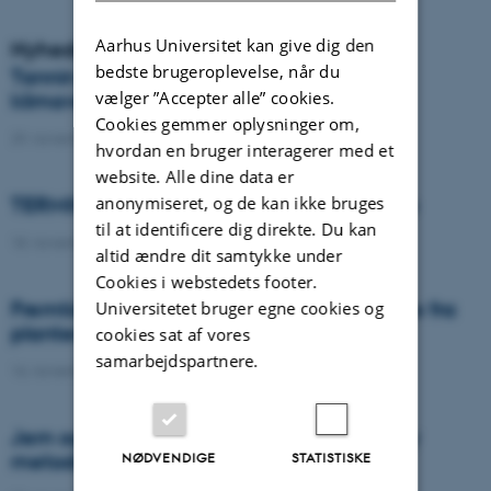
Aarhus Universitet kan give dig den
Nyheder
bedste brugeroplevelse, når du
Tannin skal gøre køer på græs mere
vælger ”Accepter alle” cookies.
klimavenlige
Cookies gemmer oplysninger om,
29. november 2022
-
DCA
hvordan en bruger interagerer med et
website. Alle dine data er
anonymiseret, og de kan ikke bruges
TERMINATOR vil crown-crushe kartoflerne
til at identificere dig direkte. Du kan
18. november 2022
-
DCA
altid ændre dit samtykke under
Cookies i webstedets footer.
Fremtidens plantebeskyttelse kan komme fra
Universitetet bruger egne cookies og
planterne selv
cookies sat af vores
samarbejdspartnere.
16. november 2022
-
DCA
Jern og biokul kan til sammen være en ny
NØDVENDIGE
STATISTISKE
metode til af afbøde pesticidudvaskning