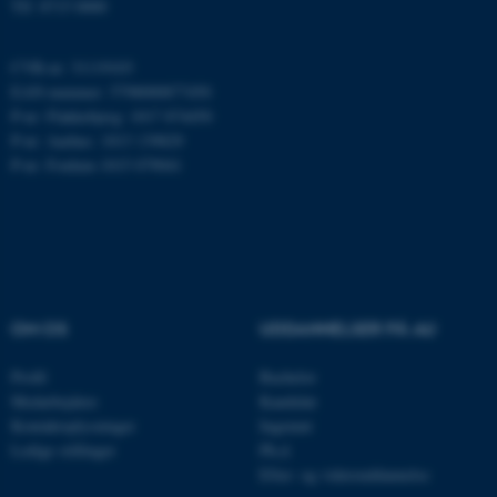
Tlf: 8715 0000
ARRAffinity
Microsoft Corporation
.mitstudie.au.dk
CVR-nr: 31119103
EAN-nummer: 5798000877450
P-nr: Flakkebjerg: 1017 874450
P-nr: Aarhus: 1013 139829
esctx
Microsoft Corporation
P-nr: Foulum 1015 079041
.login.microsoftonline.com
fpc
Microsoft Corporation
login.microsoftonline.com
__cf_bm
Cloudflare Inc.
.pure.au.dk
OM OS
UDDANNELSER PÅ AU
Profil
Bachelor
__cf_bm
Cloudflare Inc.
Medarbejdere
Kandidat
.linkedin.com
Kontaktoplysninger
Ingeniør
Ledige stillinger
Ph.d.
Efter- og videreuddannelse
__cf_bm
Cloudflare Inc.