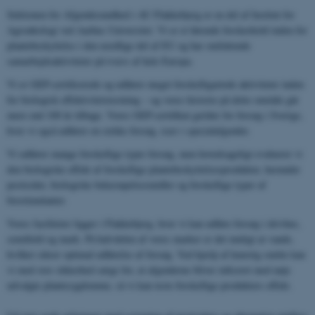
Sektionen for Afgrødesundhed i AU Flakkebjerg er en del af Institut for
Agroøkologi ved Aarhus Universitet. Vi er et førende forskerhold inden for
plantebeskyttelse i den nordlige del af EU og har omfattende
samarbejdsaktiviteter på tværs af hele Europa.
Vi er GEP-certificerede og udfører meget forskelligartede aktiviteter inden
for biologisk effektivitetstestning – og vores historie på dette område går
mere end 100 år tilbage. Vores GEP-certifikat gælder for forsøg i Sverige,
hvor vi også udfører en række forsøg, især i specialafgrøder.
Vi udfører mange forskellige typer forsøg, men hovedsageligt evaluerer vi
den biologiske effekt af forskellige plantebeskyttelsesprodukter, herunder
pesticider, biologiske bekæmpelsesmidler og forskellige typer af
biostimulanter.
Vores faciliteter ligger i Flakkebjerg, hvor vi kan udføre forsøg i drivhus,
semifield og mark. På halvdelen af ​​vores marker er det muligt at vande,
hvilket sikrer optimal udførelse af forsøg. Ved hjælp af kunstig smitte kan
vi med stor sikkerhed sørge for, at afgrøderne bliver inficeret med nøje
udvalgte plantesygdomme, så vi kan teste forskellige produkters effekt.