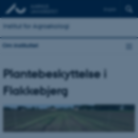
English
Institut for Agroøkologi
Om instituttet
Plantebeskyttelse i
Flakkebjerg