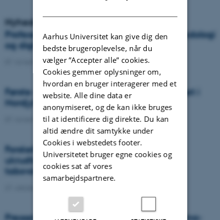
DANISH
Nyheder
Professortiltrædelse for vores professor i pedologi
Aarhus Universitet kan give dig den
og digital jordbundskortlægning
bedste brugeroplevelse, når du
vælger ”Accepter alle” cookies.
07. november 2022
-
DCA
Cookies gemmer oplysninger om,
hvordan en bruger interagerer med et
Første spadestik til unikt klima-anlæg taget i
website. Alle dine data er
Nordjylland
anonymiseret, og de kan ikke bruges
til at identificere dig direkte. Du kan
07. november 2022
-
DCA
altid ændre dit samtykke under
Cookies i webstedets footer.
Forskellige ikke-kemiske
Universitetet bruger egne cookies og
ukrudtsbekæmpelsesstrategier mod
cookies sat af vores
tabsvoldende ukrudt i afgrøderækkerne
samarbejdspartnere.
27. oktober 2022
-
Ph.d.-forsvar
Presseklip: Det skulle være en kæmpe klima-