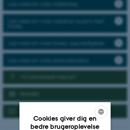
Læs mere om vores markforsøg
Læs mere om vores væksthus og semi-field
forsøg
Læs mere om vores forsøg i specialafgrøder
Læs mere om vores pesticidresistens
Vil I samarbejde med os?
Nyheder
Kontakt
Cookies giver dig en
ENGLISH
bedre brugeroplevelse