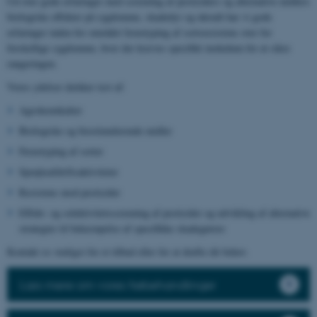
Ud over gode erfaringer med screening af pesticiders og alternative midlers
biologiske effekter på sygdomme, skadedyr og ukrudt har vi gode
erfaringer inden for området fænotyping af sortsresistens over for
forskellige sygdomme, hvor der kræves specifikt inokulum for at sikre
rangeringen.
Vores ydelser dækker test af:
Agrokemikalier
Biologiske og biostimulerende midler
Fænotyping af sorter
Sprøjteafdriftsaktiviteter
Resistens mod pesticider
Effekt- og selektivitetsscreening af pesticider og udvikling af alternative
strategier til bekæmpelse af specifikke skadegørere
Kontakt os venligst for et tilbud eller for at drøfte dit behov.
Læs mere om vores frøbehandlinger