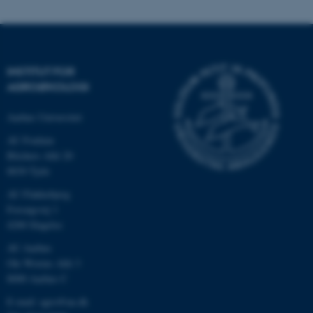
INSTITUT FOR
AGROØKOLOGI
Aarhus Universitet
AU Foulum
Blichers Allé 20
8830 Tjele
ASP.NET_SessionId
Microsoft Corporation
.au.dk
AU Flakkebjerg
Forsøgsvej 1
4200 Slagelse
AU Aarhus
JSESSIONID
Oracle Corporation
Ole Worms Allé 3
.au.dk
8000 Aarhus C
E-mail: agro@au.dk