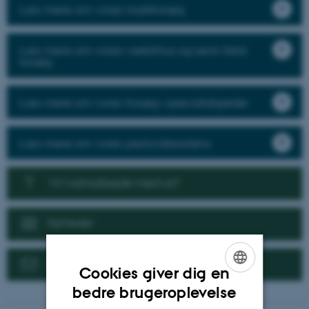
Læs mere om vores markforsøg
Læs mere om vores væksthus og semi-field
forsøg
Læs mere om vores forsøg i specialafgrøder
Læs mere om vores pesticidresistens
Vil I samarbejde med os?
Nyheder
Kontakt
Cookies giver dig en
ENGLISH
bedre brugeroplevelse
DANISH