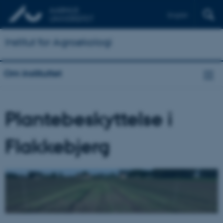
English
Institut for Agroøkologi
Om instituttet
Plantebeskyttelse i
Flakkebjerg