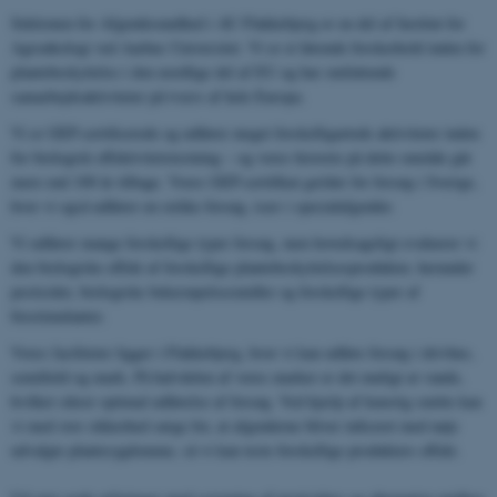
Sektionen for Afgrødesundhed i AU Flakkebjerg er en del af Institut for
Agroøkologi ved Aarhus Universitet. Vi er et førende forskerhold inden for
plantebeskyttelse i den nordlige del af EU og har omfattende
samarbejdsaktiviteter på tværs af hele Europa.
Vi er GEP-certificerede og udfører meget forskelligartede aktiviteter inden
for biologisk effektivitetstestning – og vores historie på dette område går
mere end 100 år tilbage. Vores GEP-certifikat gælder for forsøg i Sverige,
hvor vi også udfører en række forsøg, især i specialafgrøder.
Vi udfører mange forskellige typer forsøg, men hovedsageligt evaluerer vi
den biologiske effekt af forskellige plantebeskyttelsesprodukter, herunder
pesticider, biologiske bekæmpelsesmidler og forskellige typer af
biostimulanter.
Vores faciliteter ligger i Flakkebjerg, hvor vi kan udføre forsøg i drivhus,
semifield og mark. På halvdelen af ​​vores marker er det muligt at vande,
hvilket sikrer optimal udførelse af forsøg. Ved hjælp af kunstig smitte kan
vi med stor sikkerhed sørge for, at afgrøderne bliver inficeret med nøje
udvalgte plantesygdomme, så vi kan teste forskellige produkters effekt.