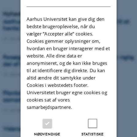
Nyheder
Aarhus Universitet kan give dig den
Aarhus Universitet er nummer tre i Europa til at
bedste brugeroplevelse, når du
hente EU-forskningsmillioner
vælger ”Accepter alle” cookies.
24. oktober 2022
-
DCA
Cookies gemmer oplysninger om,
hvordan en bruger interagerer med et
website. Alle dine data er
Forsøgene på lavbund i Nørreådalen er en vigtig
anonymiseret, og de kan ikke bruges
del af klimaforskningen
til at identificere dig direkte. Du kan
13. oktober 2022
-
Agro
altid ændre dit samtykke under
Cookies i webstedets footer.
Universitetet bruger egne cookies og
Planter holder patogener på afstand i
samarbejde med mikroorganismer
cookies sat af vores
samarbejdspartnere.
19. oktober 2022
-
DCA
Vidensyntese om biokul i dansk landbrug
NØDVENDIGE
STATISTISKE