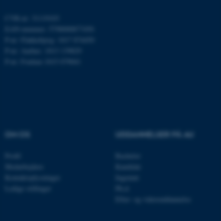
ARRAffinity
Microsoft Corporation
.mitstudie.au.dk
CVR-nr: 31119103
EAN-nummer: 5798000877450
P-nr: Flakkebjerg: 1017 874450
P-nr: Aarhus: 1013 139829
P-nr: Foulum 1015 079041
esctx
Microsoft Corporation
.login.microsoftonline.com
fpc
Microsoft Corporation
login.microsoftonline.com
__cf_bm
Cloudflare Inc.
.pure.au.dk
OM OS
UDDANNELSER PÅ AU
Profil
Bachelor
__cf_bm
Medarbejdere
Kandidat
Cloudflare Inc.
.linkedin.com
Kontaktoplysninger
Ingeniør
Ledige stillinger
Ph.d.
Efter- og videreuddannelse
__cf_bm
Cloudflare Inc.