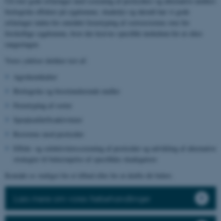
Ud over gode erfaringer med screening af pesticiders og alternative midlers
biologiske effekter på sygdomme, skadedyr og ukrudt har vi gode
erfaringer inden for området fænotyping af sortsresistens over for
forskellige sygdomme, hvor der kræves specifikt inokulum for at sikre
rangeringen.
Vores ydelser dækker test af:
Agrokemikalier
Biologiske og biostimulerende midler
Fænotyping af sorter
Sprøjteafdriftsaktiviteter
Resistens mod pesticider
Effekt- og selektivitetsscreening af pesticider og udvikling af alternative
strategier til bekæmpelse af specifikke skadegørere
Kontakt os venligst for et tilbud eller for at drøfte dit behov.
Læs mere om vores frøbehandlinger