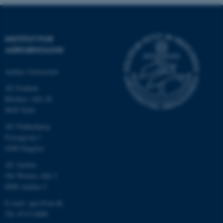
INSTITUT FOR
AGROØKOLOGI
Aarhus Universitet
AU Foulum
Blichers Allé 20
8830 Tjele
ASP.NET_SessionId
Microsoft Corporation
AU Flakkebjerg
.au.dk
Forsøgsvej 1
4200 Slagelse
AU Aarhus
Ole Worms Allé 3
JSESSIONID
Oracle Corporation
8000 Aarhus C
.au.dk
E-mail: agro@au.dk
Tlf: 8715 0000