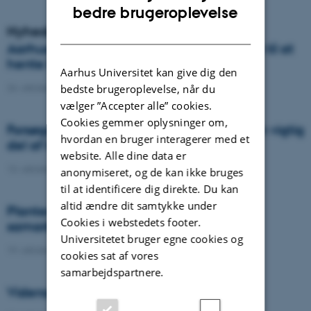
ENGLISH
bedre brugeroplevelse
Nyheder
DANISH
Aarhus Universitet er nummer tre i Europa til at
hente EU-forskningsmillioner
Aarhus Universitet kan give dig den
24. oktober 2022
-
DCA
bedste brugeroplevelse, når du
vælger ”Accepter alle” cookies.
Cookies gemmer oplysninger om,
Forsøgene på lavbund i Nørreådalen er en vigtig
hvordan en bruger interagerer med et
del af klimaforskningen
website. Alle dine data er
13. oktober 2022
-
Agro
anonymiseret, og de kan ikke bruges
til at identificere dig direkte. Du kan
altid ændre dit samtykke under
Planter holder patogener på afstand i
Cookies i webstedets footer.
samarbejde med mikroorganismer
Universitetet bruger egne cookies og
19. oktober 2022
-
DCA
cookies sat af vores
samarbejdspartnere.
Vidensyntese om biokul i dansk landbrug