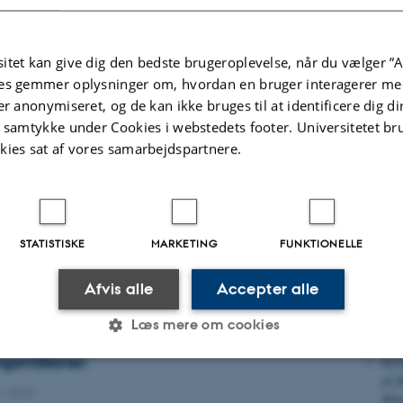
om vores frøbehandlinger
om vores markforsøg
itet kan give dig den bedste brugeroplevelse, når du vælger ”A
es gemmer oplysninger om, hvordan en bruger interagerer med
er anonymiseret, og de kan ikke bruges til at identificere dig d
om vores væksthus og semi-field forsøg
t samtykke under Cookies i webstedets footer. Universitetet br
kies sat af vores samarbejdspartnere.
om vores forsøg i specialafgrøder
om vores pesticidresistens
STATISTISKE
MARKETING
FUNKTIONELLE
Afvis alle
Accepter alle
Publ
Læs mere om cookies
ersitet er nummer tre i Europa til at hente
Sortér 
gsmillioner
Kesh
of M
2
-
DCA
Statistiske
Marketing
Funktionelle
Met