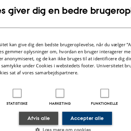
om vores frøbehandlinger
s giver dig en bedre brugerop
om vores markforsøg
om vores væksthus og semi-field forsøg
itet kan give dig den bedste brugeroplevelse, når du vælger ”A
es gemmer oplysninger om, hvordan en bruger interagerer med
om vores forsøg i specialafgrøder
er anonymiseret, og de kan ikke bruges til at identificere dig d
t samtykke under Cookies i webstedets footer. Universitetet br
om vores pesticidresistens
kies sat af vores samarbejdspartnere.
Publ
STATISTISKE
MARKETING
FUNKTIONELLE
ngsmetoder skal optimere græs- og
Sortér 
uktion og samtidig passe godt på
Fuc
Afvis alle
Accepter alle
et
herb
Bio
Læs mere om cookies