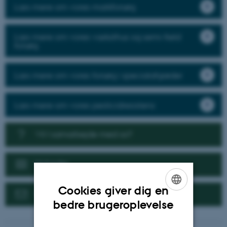
Læs mere om vores markforsøg
Læs mere om vores væksthus og semi-field
forsøg
Læs mere om vores forsøg i specialafgrøder
Læs mere om vores pesticidresistens
Vil I samarbejde med os?
Nyheder
Cookies giver dig en
Kontakt
ENGLISH
bedre brugeroplevelse
DANISH