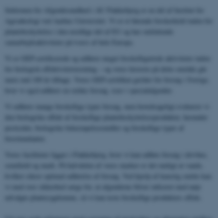
Sektionen for Afgrødesundhed i AU Flakkebjerg er en del af Institut for
Agroøkologi ved Aarhus Universitet. Vi er et førende forskerhold inden for
plantebeskyttelse i den nordlige del af EU og har omfattende
samarbejdsaktiviteter på tværs af hele Europa.
Vi er GEP-certificerede og udfører meget forskelligartede aktiviteter inden
for biologisk effektivitetstestning – og vores historie på dette område går
mere end 100 år tilbage. Vores GEP-certifikat gælder for forsøg i Sverige,
hvor vi også udfører en række forsøg, især i specialafgrøder.
Vi udfører mange forskellige typer forsøg, men hovedsageligt evaluerer vi
den biologiske effekt af forskellige plantebeskyttelsesprodukter, herunder
pesticider, biologiske bekæmpelsesmidler og forskellige typer af
biostimulanter.
Vores faciliteter ligger i Flakkebjerg, hvor vi kan udføre forsøg i drivhus,
semifield og mark. På halvdelen af ​​vores marker er det muligt at vande,
hvilket sikrer optimal udførelse af forsøg. Ved hjælp af kunstig smitte kan
vi med stor sikkerhed sørge for, at afgrøderne bliver inficeret med nøje
udvalgte plantesygdomme, så vi kan teste forskellige produkters effekt.