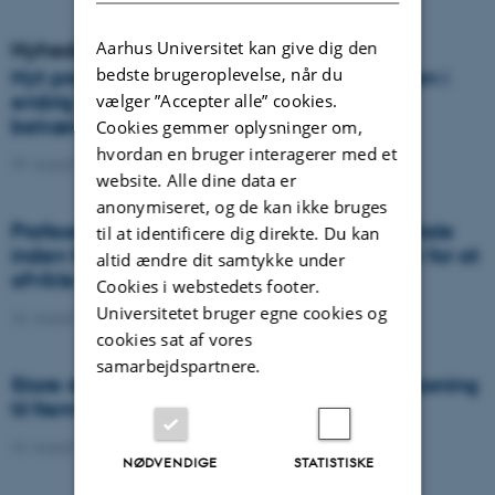
Aarhus Universitet kan give dig den
Nyheder
bedste brugeroplevelse, når du
Nyt projekt undersøger resistensudviklingen i
enårig rapgræs og mulige ikke-kemiske
vælger ”Accepter alle” cookies.
bekæmpelsesstrategier
Cookies gemmer oplysninger om,
hvordan en bruger interagerer med et
29. august 2022
-
DCA
website. Alle dine data er
anonymiseret, og de kan ikke bruges
Professor: Danmark bør udnytte sit potentiale
til at identificere dig direkte. Du kan
inden for klimaneutralt landbrug – i stedet for at
altid ændre dit samtykke under
afvikle landbruget med CO2-skatter
Cookies i webstedets footer.
Universitetet bruger egne cookies og
26. august 2022
-
DCA
cookies sat af vores
samarbejdspartnere.
Store regionale forskelle i landbrugets tilpasning
til fremtidens klimaændringer i Europa
24. august 2022
-
Agro
NØDVENDIGE
STATISTISKE