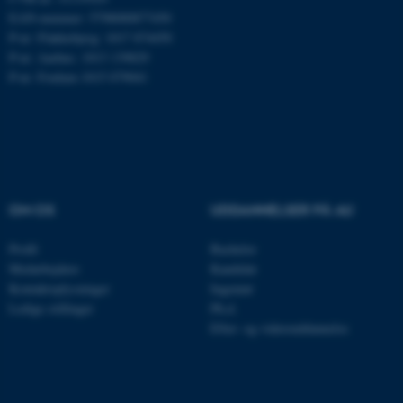
.mitstudie.au.dk
EAN-nummer: 5798000877450
P-nr: Flakkebjerg: 1017 874450
P-nr: Aarhus: 1013 139829
P-nr: Foulum 1015 079041
esctx
Microsoft Corporation
.login.microsoftonline.com
fpc
Microsoft Corporation
login.microsoftonline.com
__cf_bm
Cloudflare Inc.
OM OS
UDDANNELSER PÅ AU
.pure.au.dk
Profil
Bachelor
Medarbejdere
Kandidat
__cf_bm
Cloudflare Inc.
Kontaktoplysninger
Ingeniør
.linkedin.com
Ledige stillinger
Ph.d.
Efter- og videreuddannelse
__cf_bm
Cloudflare Inc.
.twitter.com