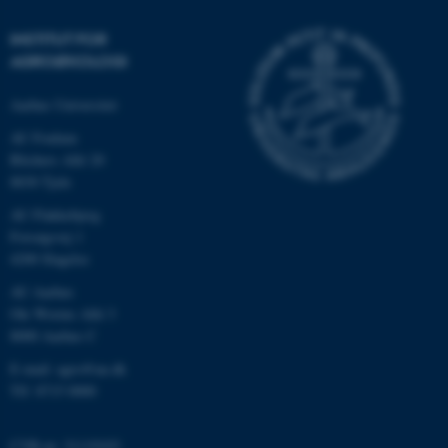
INSTITUT FOR
AGROØKOLOGI
Aarhus Universitet
AU Foulum
Blichers Allé 20
8830 Tjele
AU Flakkebjerg
ASP.NET_SessionId
Microsoft Corporation
Forsøgsvej 1
.au.dk
4200 Slagelse
AU Aarhus
Ole Worms Allé 3
8000 Aarhus C
JSESSIONID
Oracle Corporation
.au.dk
E-mail: agro@au.dk
Tlf: 8715 0000
ARRAffinity
Microsoft Corporation
CVR-nr: 31119103