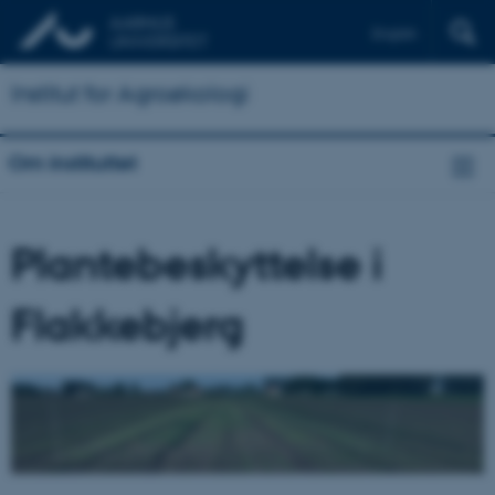
English
Institut for Agroøkologi
Om instituttet
Plantebeskyttelse i
Flakkebjerg