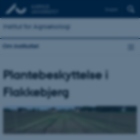
English
Institut for Agroøkologi
Om instituttet
Plantebeskyttelse i
Flakkebjerg