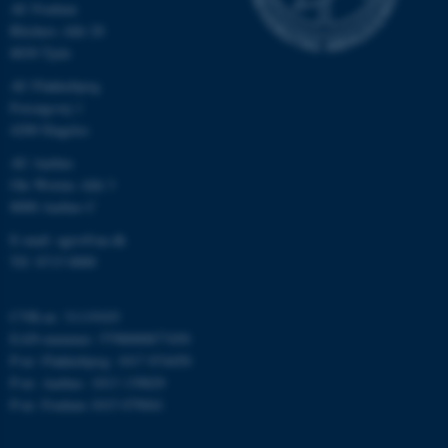
AU Foulum
Blichers Allé 20
8830 Tjele
AU Flakkebjerg
Forsøgsvej 1
4200 Slagelse
AU Aarhus
ASP.NET_SessionId
Microsoft Corporation
.au.dk
Ole Worms Allé 3
8000 Aarhus C
E-mail: agro@au.dk
Tlf: 8715 0000
JSESSIONID
Oracle Corporation
.au.dk
CVR-nr: 31119103
EAN-nummer: 5798000877450
P-nr: Flakkebjerg: 1017 874450
ARRAffinity
Microsoft Corporation
P-nr: Aarhus: 1013 139829
.mitstudie.au.dk
P-nr: Foulum 1015 079041