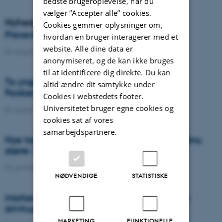
bedste brugeroplevelse, når du
vælger ”Accepter alle” cookies.
Nyheder
Cookies gemmer oplysninger om,
Provenance i Danmark
hvordan en bruger interagerer med et
website. Alle dine data er
09. august 2022
-
DCA
anonymiseret, og de kan ikke bruges
til at identificere dig direkte. Du kan
To yngre forskere modtager H.C. Ørsted
altid ændre dit samtykke under
Forskertalentprisen 2022
Cookies i webstedets footer.
Universitetet bruger egne cookies og
03. august 2022
-
DCA
cookies sat af vores
samarbejdspartnere.
Nye tal: Manglen på agronomer bliver endnu
større i fremtiden
29. juli 2022
-
DCA
NØDVENDIGE
STATISTISKE
Markens kørespor udleder store mængder
drivhusgas
MARKETING
FUNKTIONELLE