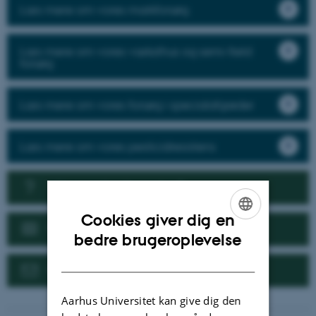
Læs mere om vores markforsøg
Læs mere om vores væksthus og semi-field
forsøg
Læs mere om vores forsøg i specialafgrøder
Læs mere om vores pesticidresistens
Vil I samarbejde med os?
Cookies giver dig en
Nyheder
ENGLISH
bedre brugeroplevelse
DANISH
Kontakt
Aarhus Universitet kan give dig den