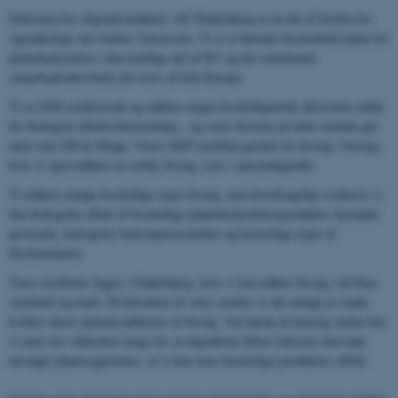
Sektionen for Afgrødesundhed i AU Flakkebjerg er en del af Institut for
Agroøkologi ved Aarhus Universitet. Vi er et førende forskerhold inden for
plantebeskyttelse i den nordlige del af EU og har omfattende
samarbejdsaktiviteter på tværs af hele Europa.
Vi er GEP-certificerede og udfører meget forskelligartede aktiviteter inden
for biologisk effektivitetstestning – og vores historie på dette område går
mere end 100 år tilbage. Vores GEP-certifikat gælder for forsøg i Sverige,
hvor vi også udfører en række forsøg, især i specialafgrøder.
Vi udfører mange forskellige typer forsøg, men hovedsageligt evaluerer vi
den biologiske effekt af forskellige plantebeskyttelsesprodukter, herunder
pesticider, biologiske bekæmpelsesmidler og forskellige typer af
biostimulanter.
Vores faciliteter ligger i Flakkebjerg, hvor vi kan udføre forsøg i drivhus,
semifield og mark. På halvdelen af ​​vores marker er det muligt at vande,
hvilket sikrer optimal udførelse af forsøg. Ved hjælp af kunstig smitte kan
vi med stor sikkerhed sørge for, at afgrøderne bliver inficeret med nøje
udvalgte plantesygdomme, så vi kan teste forskellige produkters effekt.