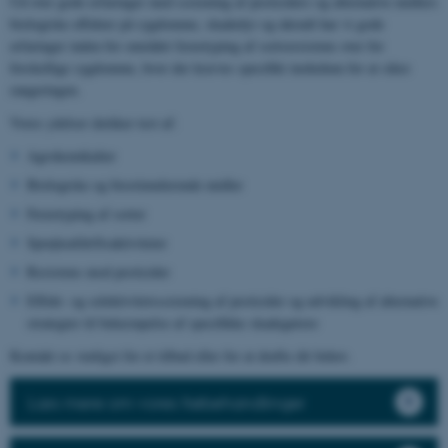
Ud over gode erfaringer med screening af pesticiders og alternative midlers
biologiske effekter på sygdomme, skadedyr og ukrudt har vi gode
erfaringer inden for området fænotyping af sortsresistens over for
forskellige sygdomme, hvor der kræves specifikt inokulum for at sikre
rangeringen.
Vores ydelser dækker test af:
Agrokemikalier
Biologiske og biostimulerende midler
Fænotyping af sorter
Sprøjteafdriftsaktiviteter
Resistens mod pesticider
Effekt- og selektivitetsscreening af pesticider og udvikling af alternative
strategier til bekæmpelse af specifikke skadegørere
Kontakt os venligst for et tilbud eller for at drøfte dit behov.
Læs mere om vores frøbehandlinger