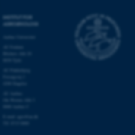
INSTITUT FOR
AGROØKOLOGI
Aarhus Universitet
AU Foulum
Blichers Allé 20
8830 Tjele
AU Flakkebjerg
ASP.NET_SessionId
Microsoft Corporation
.au.dk
Forsøgsvej 1
4200 Slagelse
AU Aarhus
Ole Worms Allé 3
JSESSIONID
Oracle Corporation
8000 Aarhus C
.au.dk
E-mail: agro@au.dk
Tlf: 8715 0000
AWSALBTGCORS