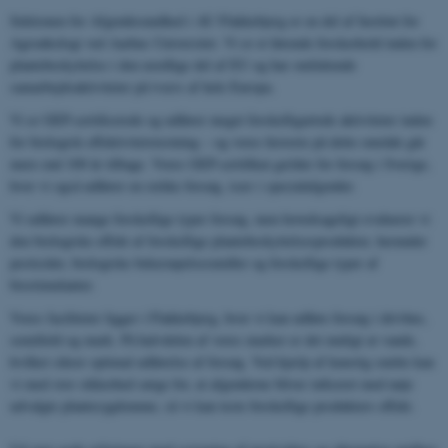
Sektionen for Afgrødesundhed i AU Flakkebjerg er en del af Institut for
Agroøkologi ved Aarhus Universitet. Vi er et førende forskerhold inden for
plantebeskyttelse i den nordlige del af EU og har omfattende
samarbejdsaktiviteter på tværs af hele Europa.
Vi er GEP-certificerede og udfører meget forskelligartede aktiviteter inden
for biologisk effektivitetstestning – og vores historie på dette område går
mere end 100 år tilbage. Vores GEP-certifikat gælder for forsøg i Sverige,
hvor vi også udfører en række forsøg, især i specialafgrøder.
Vi udfører mange forskellige typer forsøg, men hovedsageligt evaluerer vi
den biologiske effekt af forskellige plantebeskyttelsesprodukter, herunder
pesticider, biologiske bekæmpelsesmidler og forskellige typer af
biostimulanter.
Vores faciliteter ligger i Flakkebjerg, hvor vi kan udføre forsøg i drivhus,
semifield og mark. På halvdelen af ​​vores marker er det muligt at vande,
hvilket sikrer optimal udførelse af forsøg. Ved hjælp af kunstig smitte kan
vi med stor sikkerhed sørge for, at afgrøderne bliver inficeret med nøje
udvalgte plantesygdomme, så vi kan teste forskellige produkters effekt.