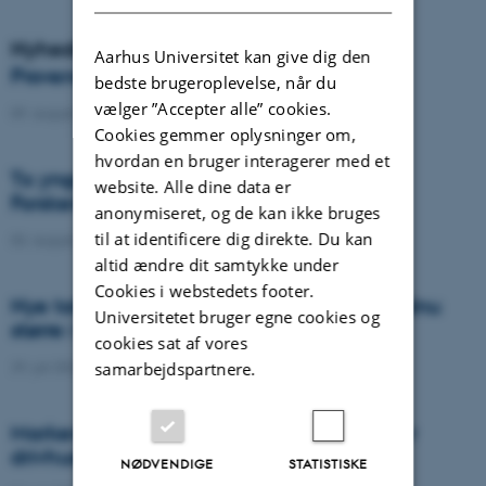
Nyheder
Aarhus Universitet kan give dig den
Provenance i Danmark
bedste brugeroplevelse, når du
vælger ”Accepter alle” cookies.
09. august 2022
-
DCA
Cookies gemmer oplysninger om,
hvordan en bruger interagerer med et
To yngre forskere modtager H.C. Ørsted
website. Alle dine data er
Forskertalentprisen 2022
anonymiseret, og de kan ikke bruges
til at identificere dig direkte. Du kan
03. august 2022
-
DCA
altid ændre dit samtykke under
Cookies i webstedets footer.
Nye tal: Manglen på agronomer bliver endnu
Universitetet bruger egne cookies og
større i fremtiden
cookies sat af vores
29. juli 2022
-
DCA
samarbejdspartnere.
Markens kørespor udleder store mængder
drivhusgas
NØDVENDIGE
STATISTISKE