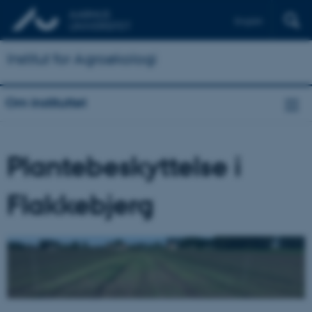
English
Institut for Agroøkologi
Om instituttet
Plantebeskyttelse i
Flakkebjerg