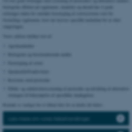
Ud over gode erfaringer med screening af pesticiders og alternative midlers
biologiske effekter på sygdomme, skadedyr og ukrudt har vi gode
erfaringer inden for området fænotyping af sortsresistens over for
forskellige sygdomme, hvor der kræves specifikt inokulum for at sikre
rangeringen.
Vores ydelser dækker test af:
Agrokemikalier
Biologiske og biostimulerende midler
Fænotyping af sorter
Sprøjteafdriftsaktiviteter
Resistens mod pesticider
Effekt- og selektivitetsscreening af pesticider og udvikling af alternative
strategier til bekæmpelse af specifikke skadegørere
Kontakt os venligst for et tilbud eller for at drøfte dit behov.
Læs mere om vores frøbehandlinger