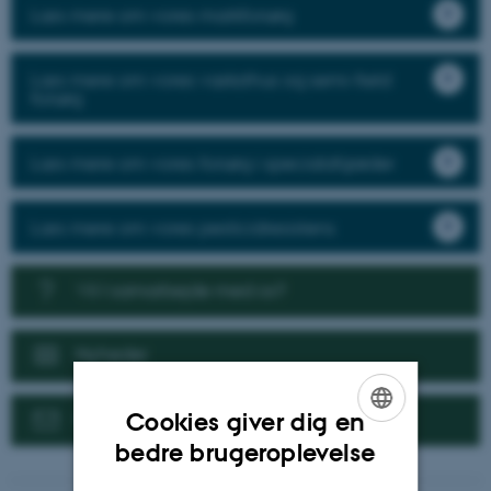
Læs mere om vores markforsøg
Læs mere om vores væksthus og semi-field
forsøg
Læs mere om vores forsøg i specialafgrøder
Læs mere om vores pesticidresistens
Vil I samarbejde med os?
Nyheder
Kontakt
Cookies giver dig en
ENGLISH
bedre brugeroplevelse
DANISH