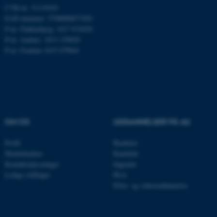
Amazon Web Services, Inc.
CVR-nr: 31119103
airtable.com
EAN-nummer: 5798000877450
P-nr: Flakkebjerg: 1017 874450
P-nr: Aarhus: 1013 139829
P-nr: Foulum 1015 079041
CFTOKEN
Adobe Inc.
eddiprod.au.dk
OM OS
UDDANNELSER PÅ AU
Profil
Bachelor
Medarbejdere
Kandidat
OptanonConsent
OneTrust LLC
Kontaktoplysninger
Ingeniør
.pure.au.dk
Ledige stillinger
Ph.d.
Efter- og videreuddannelse