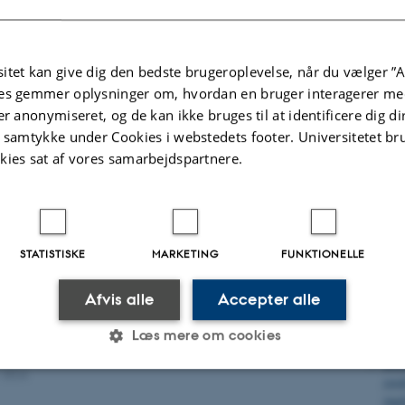
om vores frøbehandlinger
om vores markforsøg
itet kan give dig den bedste brugeroplevelse, når du vælger ”A
es gemmer oplysninger om, hvordan en bruger interagerer med
om vores væksthus og semi-field forsøg
er anonymiseret, og de kan ikke bruges til at identificere dig d
t samtykke under Cookies i webstedets footer. Universitetet br
kies sat af vores samarbejdspartnere.
om vores forsøg i specialafgrøder
om vores pesticidresistens
STATISTISKE
MARKETING
FUNKTIONELLE
Afvis alle
Accepter alle
Publ
Læs mere om cookies
e i Danmark
Sortér 
Reza
-
DCA
seed
impl
Statistiske
Marketing
Funktionelle