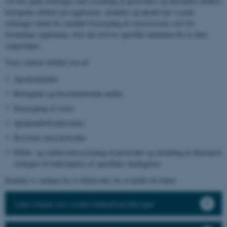
Ud over gode erfaringer med screening af pesticiders og alternative midlers
biologiske effekter på sygdomme, skadedyr og ukrudt har vi gode
erfaringer inden for området fænotyping af sortsresistens over for
forskellige sygdomme, hvor der kræves specifikt inokulum for at sikre
rangeringen.
Vores ydelser dækker test af:
Agrokemikalier
Biologiske og biostimulerende midler
Fænotyping af sorter
Sprøjteafdriftsaktiviteter
Resistens mod pesticider
Effekt- og selektivitetsscreening af pesticider og udvikling af alternative
strategier til bekæmpelse af specifikke skadegørere
Kontakt os venligst for et tilbud eller for at drøfte dit behov.
Læs mere om vores frøbehandlinger