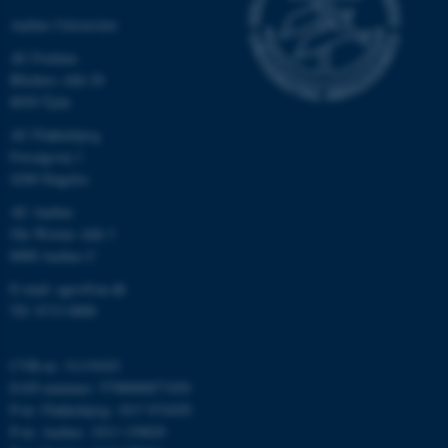
Navn
Udbyder / Domæne
Aarhus Universitet
be_typo_user
TYPO3 Association
.au.dk
AU Foulum
Blichers Allé 20
8830 Tjele
fe_typo_user
Typo3 Association
AU Flakkebjerg
.au.dk
Forsøgsvej 1
4200 Slagelse
AU Aarhus
Ole Worms Allé 3
8000 Aarhus C
E-mail: agro@au.dk
Tlf: 8715 0000
CVR-nr: 31119103
EAN-nummer: 5798000877450
P-nr: Flakkebjerg: 1017 874450
ASP.NET_SessionId
Microsoft Corporation
.au.dk
P-nr: Aarhus: 1013 139829