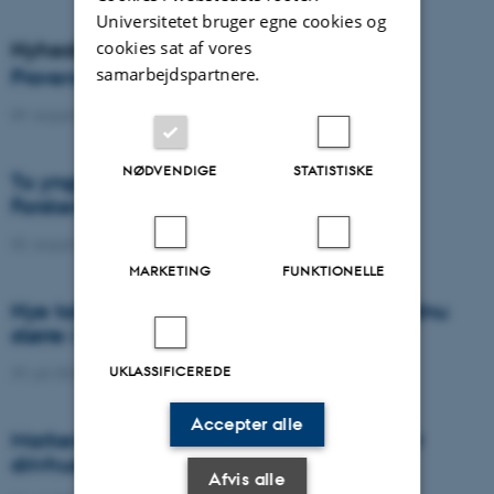
Universitetet bruger egne cookies og
cookies sat af vores
Nyheder
samarbejdspartnere.
Provenance i Danmark
09. august 2022
-
DCA
NØDVENDIGE
STATISTISKE
To yngre forskere modtager H.C. Ørsted
Forskertalentprisen 2022
03. august 2022
-
DCA
MARKETING
FUNKTIONELLE
Nye tal: Manglen på agronomer bliver endnu
større i fremtiden
UKLASSIFICEREDE
29. juli 2022
-
DCA
Accepter alle
Markens kørespor udleder store mængder
drivhusgas
Afvis alle