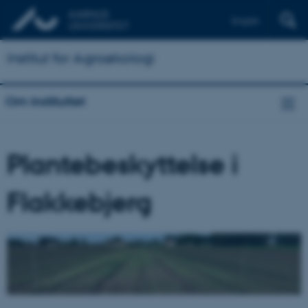
English
Institut for Agroøkologi
Om instituttet
Plantebeskyttelse i
Flakkebjerg