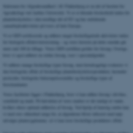
Sektionen for Afgrødesundhed i AU Flakkebjerg er en del af Institut for
Agroøkologi ved Aarhus Universitet. Vi er et førende forskerhold inden for
plantebeskyttelse i den nordlige del af EU og har omfattende
samarbejdsaktiviteter på tværs af hele Europa.
Vi er GEP-certificerede og udfører meget forskelligartede aktiviteter inden
for biologisk effektivitetstestning – og vores historie på dette område går
mere end 100 år tilbage. Vores GEP-certifikat gælder for forsøg i Sverige,
hvor vi også udfører en række forsøg, især i specialafgrøder.
Vi udfører mange forskellige typer forsøg, men hovedsageligt evaluerer vi
den biologiske effekt af forskellige plantebeskyttelsesprodukter, herunder
pesticider, biologiske bekæmpelsesmidler og forskellige typer af
biostimulanter.
Vores faciliteter ligger i Flakkebjerg, hvor vi kan udføre forsøg i drivhus,
semifield og mark. På halvdelen af ​​vores marker er det muligt at vande,
hvilket sikrer optimal udførelse af forsøg. Ved hjælp af kunstig smitte kan
vi med stor sikkerhed sørge for, at afgrøderne bliver inficeret med nøje
udvalgte plantesygdomme, så vi kan teste forskellige produkters effekt.