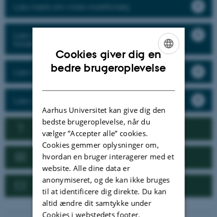
Læs mere om vores markforsøg
Læs mere om vores væksthus og semi-field
forsøg
Cookies giver dig en
ENGLISH
bedre brugeroplevelse
Læs mere om vores forsøg i specialafgrøder
DANISH
Læs mere om vores pesticidresistens
Aarhus Universitet kan give dig den
bedste brugeroplevelse, når du
Vil I samarbejde med os?
vælger ”Accepter alle” cookies.
Cookies gemmer oplysninger om,
Nyheder
hvordan en bruger interagerer med et
website. Alle dine data er
anonymiseret, og de kan ikke bruges
Kontakt
til at identificere dig direkte. Du kan
altid ændre dit samtykke under
Cookies i webstedets footer.