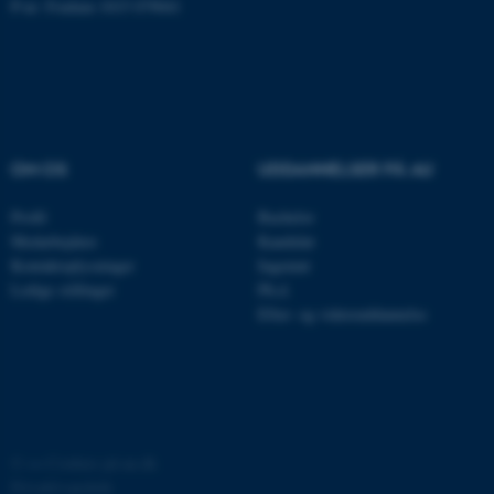
P-nr: Foulum 1015 079041
JSESSIONID
Oracle Corporation
.au.dk
OM OS
UDDANNELSER PÅ AU
AWSALBTGCORS
Amazon Web Services, Inc.
airtable.com
Profil
Bachelor
Medarbejdere
Kandidat
Kontaktoplysninger
Ingeniør
Ledige stillinger
Ph.d.
Efter- og videreuddannelse
CFTOKEN
Adobe Inc.
eddiprod.au.dk
©
—
Cookies på au.dk
Privatlivspolitik