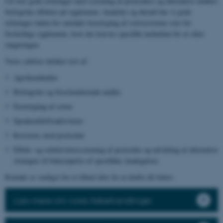
Ud over gode erfaringer med screening af pesticiders og alternative midlers
biologiske effekter på sygdomme, skadedyr og ukrudt har vi gode
erfaringer inden for området fænotyping af sortsresistens over for
forskellige sygdomme, hvor der kræves specifikt inokulum for at sikre
rangeringen.
Vores ydelser dækker test af:
Agrokemikalier
Biologiske og biostimulerende midler
Fænotyping af sorter
Sprøjteafdriftsaktiviteter
Resistens mod pesticider
Effekt- og selektivitetsscreening af pesticider og udvikling af alternative
strategier til bekæmpelse af specifikke skadegørere
Kontakt os venligst for et tilbud eller for at drøfte dit behov.
Læs mere om vores frøbehandlinger