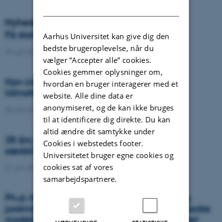
DANISH
Nyheder
Få status på jordens kvalitet i Danmark
Aarhus Universitet kan give dig den
bedste brugeroplevelse, når du
29. juni 2022
-
DCA
vælger ”Accepter alle” cookies.
Cookies gemmer oplysninger om,
Kan cirkulære landbrugssystemer afbøde
hvordan en bruger interagerer med et
klimaforandringer?
website. Alle dine data er
anonymiseret, og de kan ikke bruges
28. juni 2022
-
DCA
til at identificere dig direkte. Du kan
altid ændre dit samtykke under
25 års jubilæum for de økologiske
Cookies i webstedets footer.
sædskifteforsøg fejres med at se fremad
Universitetet bruger egne cookies og
cookies sat af vores
27. juni 2022
-
DCA
samarbejdspartnere.
Ph.d.-forsvar: Efterafgrøder, jordstruktur og
jordmikrober - forskning med henblik på bedre
modellering af udvaskning af N i landbruget