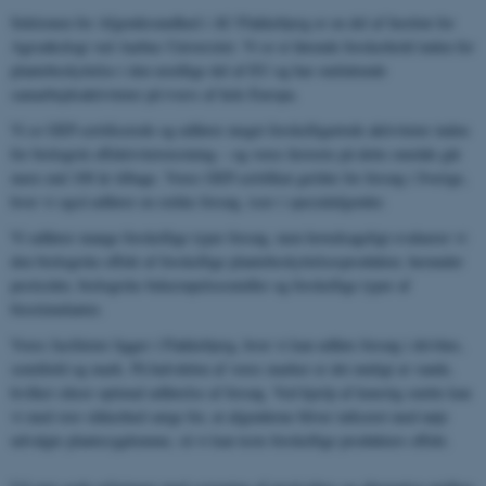
Sektionen for Afgrødesundhed i AU Flakkebjerg er en del af Institut for
Agroøkologi ved Aarhus Universitet. Vi er et førende forskerhold inden for
plantebeskyttelse i den nordlige del af EU og har omfattende
samarbejdsaktiviteter på tværs af hele Europa.
Vi er GEP-certificerede og udfører meget forskelligartede aktiviteter inden
for biologisk effektivitetstestning – og vores historie på dette område går
mere end 100 år tilbage. Vores GEP-certifikat gælder for forsøg i Sverige,
hvor vi også udfører en række forsøg, især i specialafgrøder.
Vi udfører mange forskellige typer forsøg, men hovedsageligt evaluerer vi
den biologiske effekt af forskellige plantebeskyttelsesprodukter, herunder
pesticider, biologiske bekæmpelsesmidler og forskellige typer af
biostimulanter.
Vores faciliteter ligger i Flakkebjerg, hvor vi kan udføre forsøg i drivhus,
semifield og mark. På halvdelen af ​​vores marker er det muligt at vande,
hvilket sikrer optimal udførelse af forsøg. Ved hjælp af kunstig smitte kan
vi med stor sikkerhed sørge for, at afgrøderne bliver inficeret med nøje
udvalgte plantesygdomme, så vi kan teste forskellige produkters effekt.