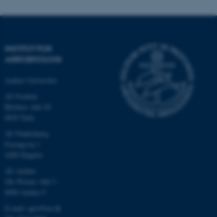
INSTITUT FOR
AGROØKOLOGI
Aarhus Universitet
AU Foulum
Blichers Allé 20
8830 Tjele
ASP.NET_SessionId
Microsoft Corporation
.au.dk
AU Flakkebjerg
Forsøgsvej 1
4200 Slagelse
AU Aarhus
JSESSIONID
Oracle Corporation
Ole Worms Allé 3
.au.dk
8000 Aarhus C
E-mail: agro@au.dk