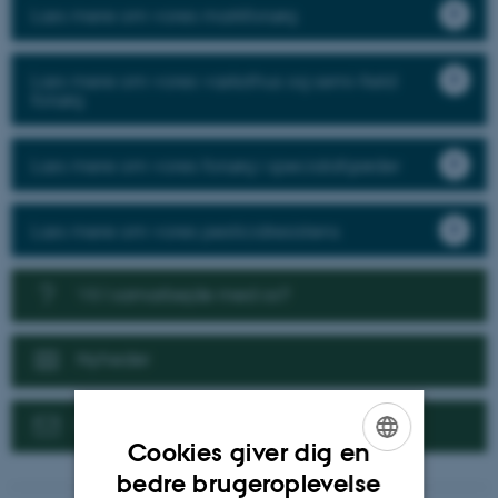
Læs mere om vores markforsøg
Læs mere om vores væksthus og semi-field
forsøg
Læs mere om vores forsøg i specialafgrøder
Læs mere om vores pesticidresistens
Vil I samarbejde med os?
Nyheder
Kontakt
Cookies giver dig en
ENGLISH
bedre brugeroplevelse