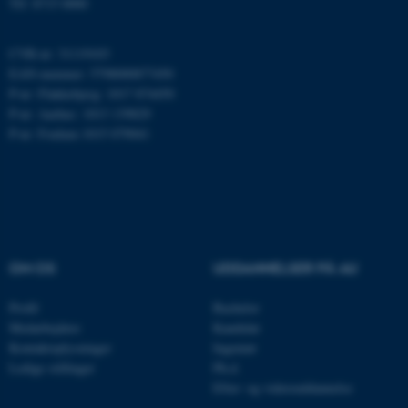
Tlf: 8715 0000
ARRAffinity
Microsoft Corporation
.mitstudie.au.dk
CVR-nr: 31119103
EAN-nummer: 5798000877450
P-nr: Flakkebjerg: 1017 874450
P-nr: Aarhus: 1013 139829
esctx
Microsoft Corporation
P-nr: Foulum 1015 079041
.login.microsoftonline.com
fpc
Microsoft Corporation
login.microsoftonline.com
__cf_bm
Cloudflare Inc.
.pure.au.dk
OM OS
UDDANNELSER PÅ AU
Profil
Bachelor
__cf_bm
Cloudflare Inc.
Medarbejdere
Kandidat
.linkedin.com
Kontaktoplysninger
Ingeniør
Ledige stillinger
Ph.d.
Efter- og videreuddannelse
__cf_bm
Cloudflare Inc.