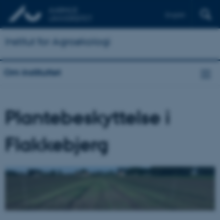
English
Institut for Agroøkologi
Om instituttet
Plantebeskyttelse i
Flakkebjerg